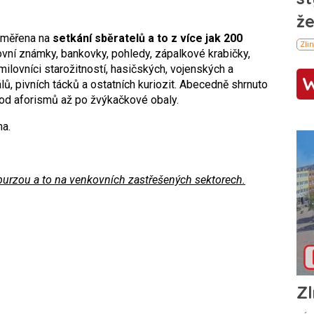
zaměřena na
setkání sběratelů a to z více jak 200
vní známky, bankovky, pohledy, zápalkové krabičky,
milovníci starožitností, hasičských, vojenských a
lů, pivních tácků a ostatních kuriozit. Abecedně shrnuto
od aforismů až po žvýkačkové obaly.
ma.
urzou a to na venkovních zastřešených sektorech.
Zl