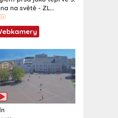
Webkamery
ín