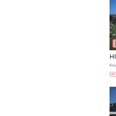
H
Kou
UH