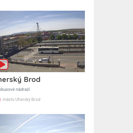
herský Brod
obusové nádraží
město Uherský Brod