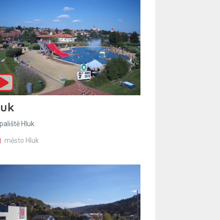
luk
paliště Hluk
město Hluk