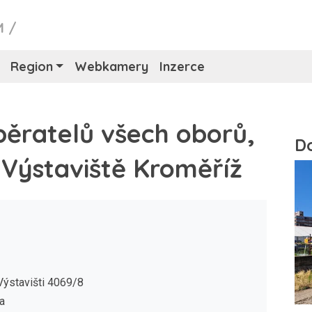
M
/
Region
Webkamery
Inzerce
běratelů všech oborů,
 Výstaviště Kroměříž
Výstavišti 4069/8
a