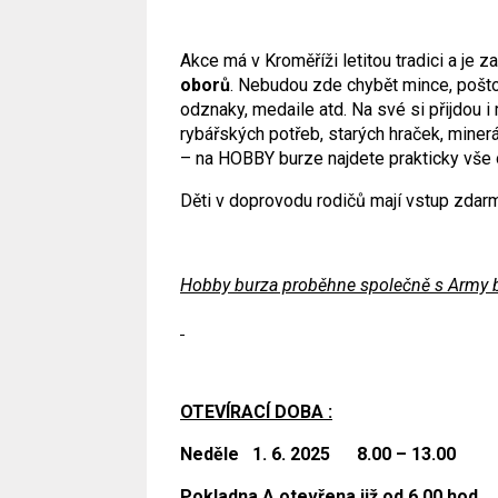
Akce má v Kroměříži letitou tradici a je 
oborů
. Nebudou zde chybět mince, pošto
odznaky, medaile atd. Na své si přijdou i 
rybářských potřeb, starých hraček, minerá
– na HOBBY burze najdete prakticky vše 
Děti v doprovodu rodičů mají vstup zdar
Hobby burza proběhne společně s Army b
OTEVÍRACÍ DOBA :
Neděle 1. 6. 2025 8.00 – 13.00
Pokladna A otevřena již od 6.00 hod.