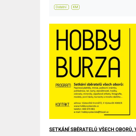
Ostatní
KM
SETKÁNÍ SBĚRATELŮ VŠECH OBORŮ, V