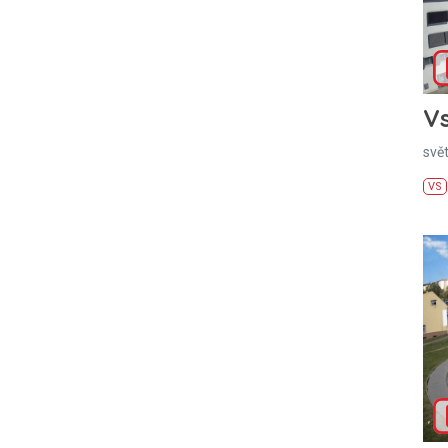
Vs
svě
VS