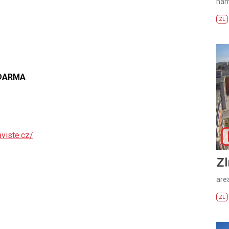
nám
ZL
ZDARMA
viste.cz/
Zl
areá
ZL