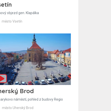
etín
hový objezd gen. Klapálka
město Vsetín
herský Brod
arykovo náměstí, pohled z budovy Regio
město Uherský Brod