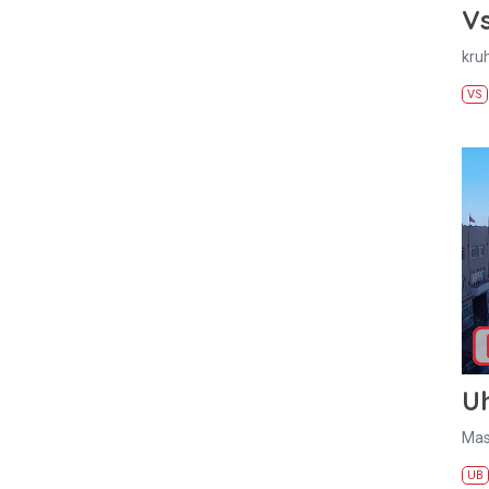
Vs
kru
VS
U
Mas
UB