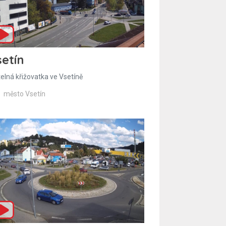
etín
telná křižovatka ve Vsetíně
město Vsetín