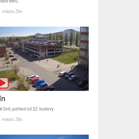
ěstí Míru
město Zlín
ín
l Svit, pohled od 22. budovy
město Zlín