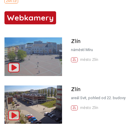
Webkamery
Zlín
náměstí Míru
město Zlín
ZL
Zlín
areál Svit, pohled od 22. budovy
město Zlín
ZL