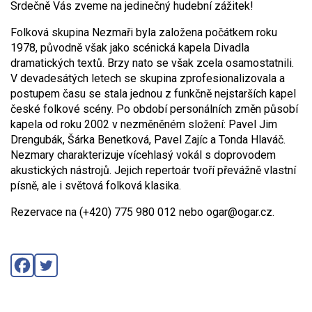
Srdečně Vás zveme na jedinečný hudební zážitek!
Folková skupina Nezmaři byla založena počátkem roku
1978, původně však jako scénická kapela Divadla
dramatických textů. Brzy nato se však zcela osamostatnili.
V devadesátých letech se skupina zprofesionalizovala a
postupem času se stala jednou z funkčně nejstarších kapel
české folkové scény. Po období personálních změn působí
kapela od roku 2002 v nezměněném složení: Pavel Jim
Drengubák, Šárka Benetková, Pavel Zajíc a Tonda Hlaváč.
Nezmary charakterizuje vícehlasý vokál s doprovodem
akustických nástrojů. Jejich repertoár tvoří převážně vlastní
písně, ale i světová folková klasika.
Rezervace na (+420) 775 980 012 nebo ogar@ogar.cz.