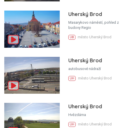
Uherský Brod
Masarykovo náměstí, pohled z
budovy Regio
město Uherský Brod
UB
Uherský Brod
autobusové nádraží
město Uherský Brod
UH
Uherský Brod
Hvězdárna
město Uherský Brod
UH