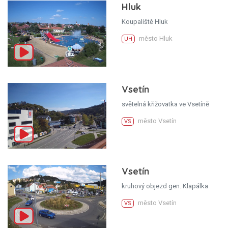
Hluk
Koupaliště Hluk
město Hluk
UH
Vsetín
světelná křižovatka ve Vsetíně
město Vsetín
VS
Vsetín
kruhový objezd gen. Klapálka
město Vsetín
VS