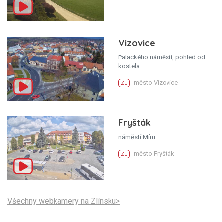
Vizovice
Palackého náměstí, pohled od
kostela
město Vizovice
ZL
Fryšták
náměstí Míru
město Fryšták
ZL
Všechny webkamery na Zlínsku>