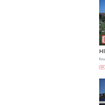
H
Kou
UH