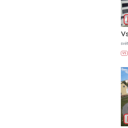
Vs
svě
VS