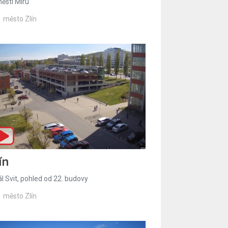
ěstí Míru
město Zlín
ín
l Svit, pohled od 22. budovy
město Zlín