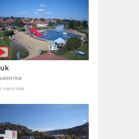
luk
paliště Hluk
město Hluk