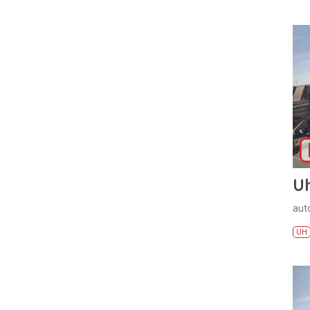
U
aut
UH