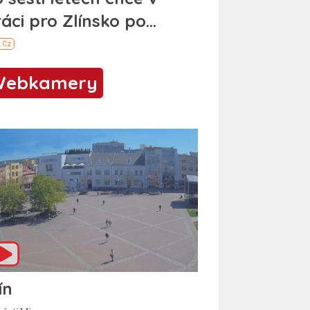
Webkamery
ín