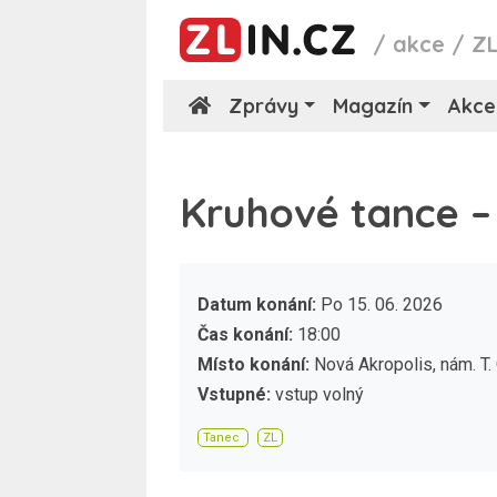
/
akce
/
Z
Zprávy
Magazín
Akce
Kruhové tance –
Datum konání:
Po 15. 06. 2026
Čas konání:
18:00
Místo konání:
Nová Akropolis, nám. T.
Vstupné:
vstup volný
Tanec
ZL