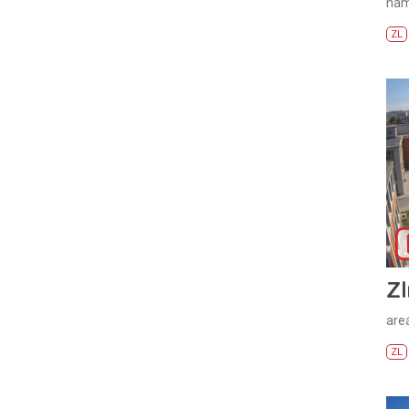
nám
ZL
Zl
areá
ZL