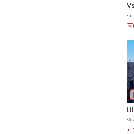
Vs
kru
VS
U
Mas
UB