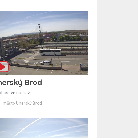
herský Brod
obusové nádraží
město Uherský Brod