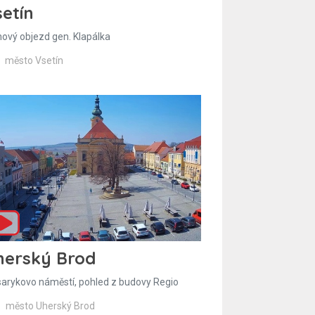
etín
hový objezd gen. Klapálka
město Vsetín
herský Brod
arykovo náměstí, pohled z budovy Regio
město Uherský Brod