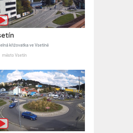
etín
telná křižovatka ve Vsetíně
město Vsetín