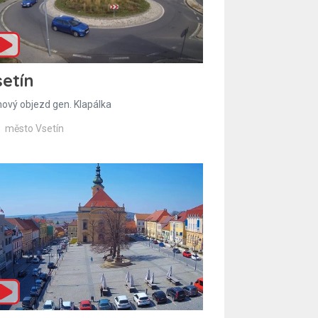
etín
hový objezd gen. Klapálka
město Vsetín