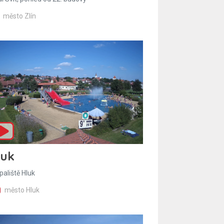
město Zlín
luk
paliště Hluk
město Hluk