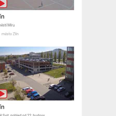
ín
ěstí Míru
město Zlín
ín
l Svit, pohled od 22. budovy