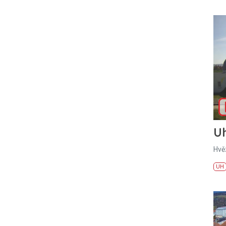
U
Hvě
UH