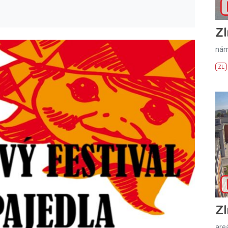
Zl
nám
ZL
Zl
areá