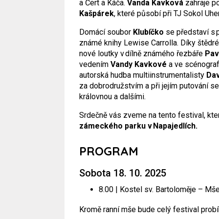
a Čert a Káča.
Vanda Kavková
zahraje p
Kašpárek
, které působí při TJ Sokol Uh
Domácí soubor
Klubíčko
se představí s
známé knihy Lewise Carrolla. Díky štědr
nové loutky v dílně známého řezbáře
Pav
vedením
Vandy Kavkové
a ve scénograf
autorská hudba multiinstrumentalisty
Da
za dobrodružstvím a při jejím putování 
královnou a dalšími.
Srdečně vás zveme na tento festival, kt
zámeckého parku v Napajedlích.
PROGRAM
Sobota 18. 10. 2025
8.00 | Kostel sv. Bartoloměje – Mš
Kromě ranní mše bude celý festival prob