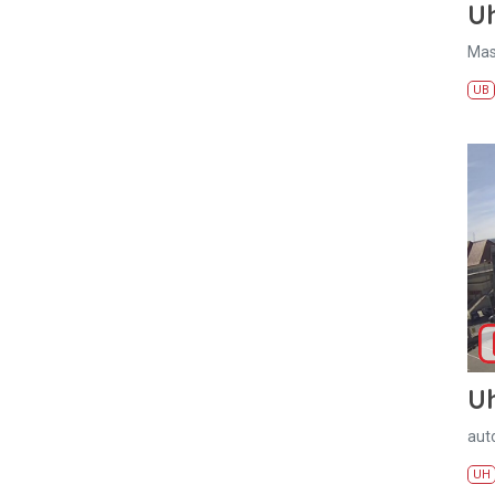
U
Mas
UB
U
aut
UH