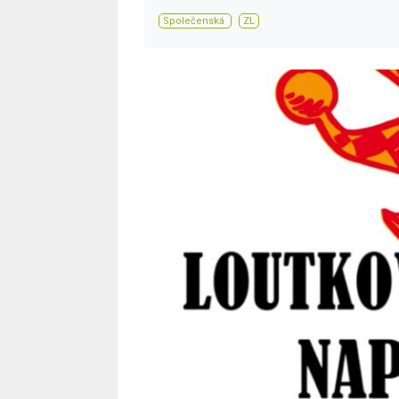
Společenská
ZL