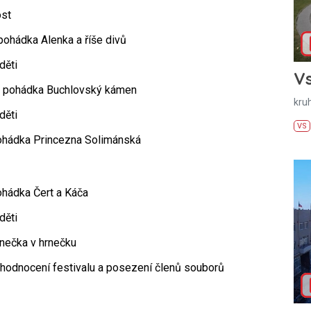
ost
pohádka Alenka a říše divů
děti
Vs
– pohádka Buchlovský kámen
kru
děti
VS
ohádka Princezna Solimánská
ohádka Čert a Káča
děti
nečka v hrnečku
 zhodnocení festivalu a posezení členů souborů