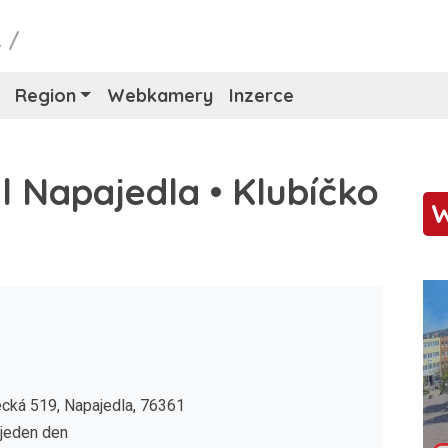
L
/
Region
Webkamery
Inzerce
l Napajedla • Klubíčko
cká 519‎, Napajedla, 76361
 jeden den