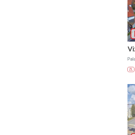
Vi
Pal
ZL