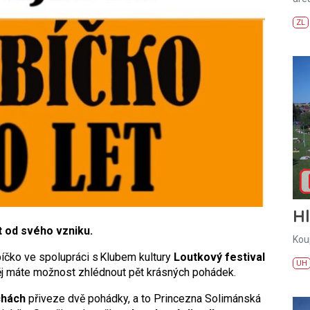
ZL
H
t od svého vzniku.
Kou
bíčko ve spolupráci s Klubem kultury
Loutkový festival
UH
 máte možnost zhlédnout pět krásných pohádek.
chách
přiveze dvě pohádky, a to Princezna Solimánská