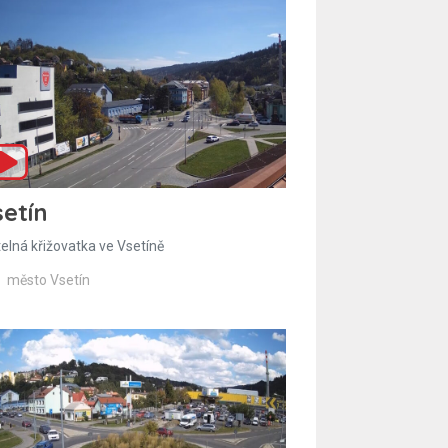
etín
telná křižovatka ve Vsetíně
město Vsetín