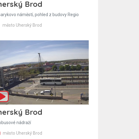
herský Brod
arykovo náměstí, pohled z budovy Regio
město Uherský Brod
herský Brod
obusové nádraží
město Uherský Brod