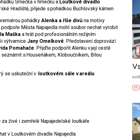
ohádku Srnečka v hrnečku a
Loutkové divadlo
erské Hradiště, přijede s pohádkou Buchlovský kámen.
 premiérou pohádky
Alenka a říše divů
na motivy
é podpoře Města Napajedla mohl soubor nechat vyrobit
la Maška
a hrát pod profesionálním režijním
ii výtvarnice
Jany Omelkové
. Představení doprovází
vida Pomahače
. Přijďte podpořit Alenku v její cestě
se seznámit s Houseňákem, Kloboučníkem, Bílou
Vs
erý se uskuteční v
loutkovém sále v areálu
svě
VS
e za živé i zemřelé Napajedelské loutkáře
íhat v Loutkovém divadle Napajedla.