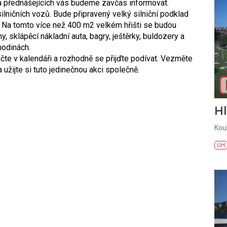
a přednášejících vás budeme zavčas informovat.
ilničních vozů. Bude připravený velký silniční podklad
. Na tomto více než 400 m2 velkém hřišti se budou
, sklápěcí nákladní auta, bagry, ještěrky, buldozery a
hodinách.
ačte v kalendáři a rozhodně se přijďte podívat. Vezměte
 užijte si tuto jedinečnou akci společně.
H
Kou
UH