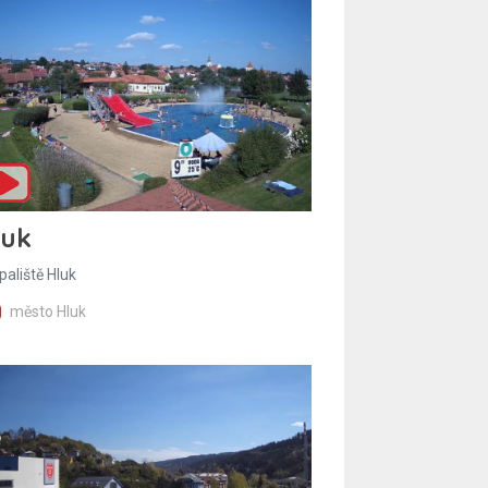
luk
paliště Hluk
město Hluk