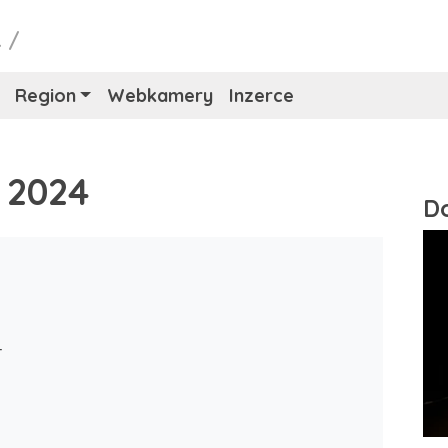
L
/
Region
Webkamery
Inzerce
 2024
T