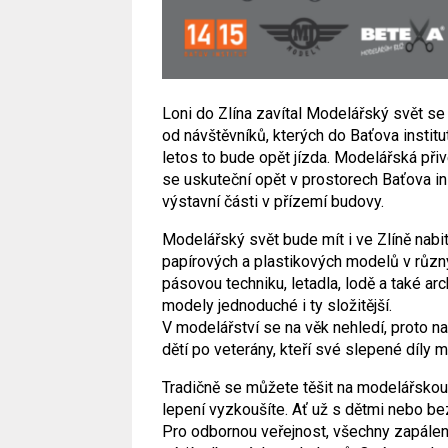
Loni do Zlína zavítal Modelářský svět s
od návštěvníků, kterých do Baťova institu
letos to bude opět jízda. Modelářská při
se uskuteční opět v prostorech Baťova in
výstavní části v přízemí budovy.
Modelářský svět bude mít i ve Zlíně nabi
papírových a plastikových modelů v různý
pásovou techniku, letadla, lodě a také arc
modely jednoduché i ty složitější.
V modelářství se na věk nehledí, proto 
dětí po veterány, kteří své slepené díly m
Tradičně se můžete těšit na modelářskou 
lepení vyzkoušíte. Ať už s dětmi nebo bez
Pro odbornou veřejnost, všechny zapále