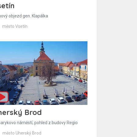
etín
hový objezd gen. Klapálka
město Vsetín
herský Brod
arykovo náměstí, pohled z budovy Regio
město Uherský Brod