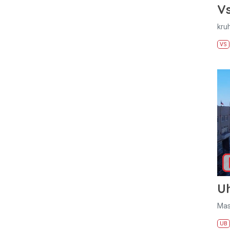
Vs
kru
VS
U
Mas
UB