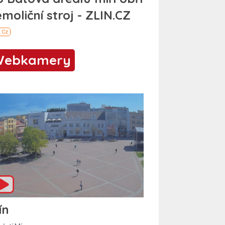
Webkamery
ín