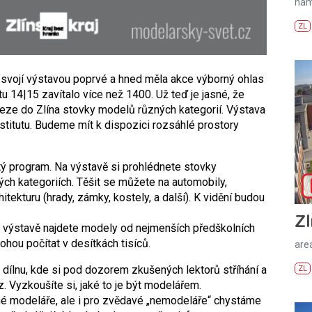
nám
ZL
e svojí výstavou poprvé a hned měla akce výborný ohlas
tu 14|15 zavítalo více než 1400. Už teď je jasné, že
veze do Zlína stovky modelů různých kategorií. Výstava
stitutu. Budeme mít k dispozici rozsáhlé prostory
tý program. Na výstavě si prohlédnete stovky
ch kategoriích. Těšit se můžete na automobily,
hitekturu (hrady, zámky, kostely, a další). K vidění budou
Zl
na výstavě najdete modely od nejmenších předškolních
ohou počítat v desítkách tisíců.
areá
dílnu, kde si pod dozorem zkušených lektorů stříhání a
ZL
. Vyzkoušíte si, jaké to je být modelářem.
né modeláře, ale i pro zvědavé „nemodeláře“ chystáme