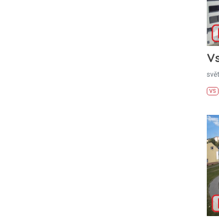
Vs
svě
VS