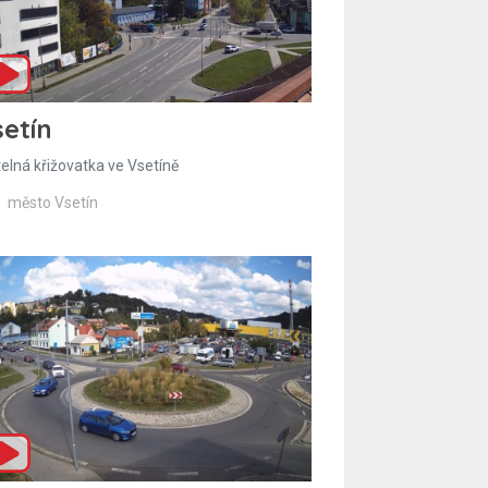
etín
telná křižovatka ve Vsetíně
město Vsetín