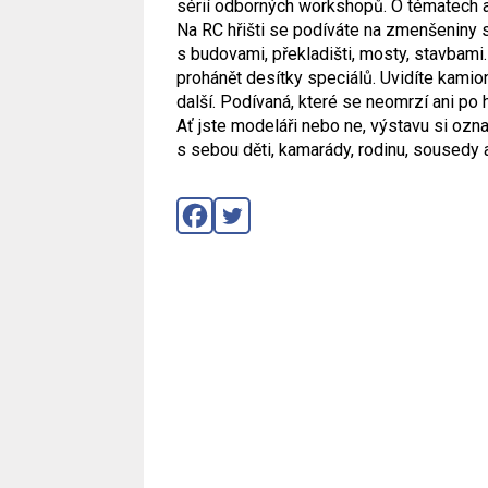
sérií odborných workshopů. O tématech 
Na RC hřišti se podíváte na zmenšeniny s
s budovami, překladišti, mosty, stavbami
prohánět desítky speciálů. Uvidíte kamiony
další. Podívaná, které se neomrzí ani po 
Ať jste modeláři nebo ne, výstavu si ozn
s sebou děti, kamarády, rodinu, sousedy a