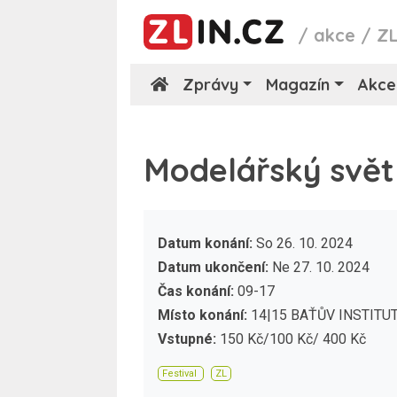
/
akce
/
Z
Zprávy
Magazín
Akce
Modelářský svět
Datum konání:
So 26. 10. 2024
Datum ukončení:
Ne 27. 10. 2024
Čas konání:
09-17
Místo konání:
14|15 BAŤŮV INSTITU
Vstupné:
150 Kč/100 Kč/ 400 Kč
Festival
ZL