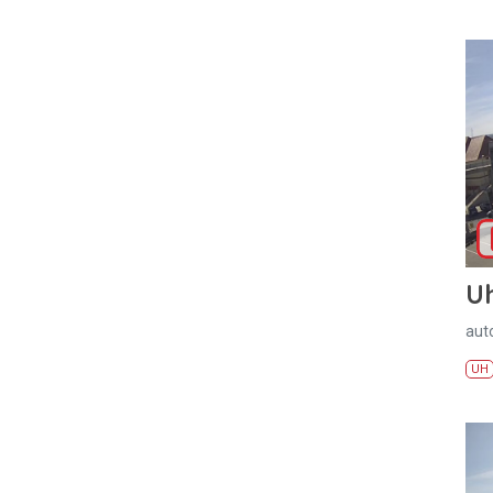
U
aut
UH