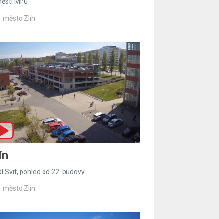
ěstí Míru
město Zlín
ín
l Svit, pohled od 22. budovy
město Zlín