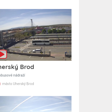
herský Brod
obusové nádraží
město Uherský Brod