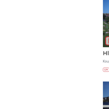
H
Kou
UH