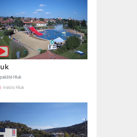
luk
paliště Hluk
město Hluk