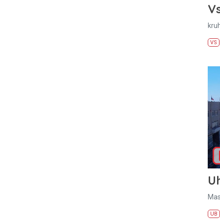
Vs
kru
VS
U
Mas
UB