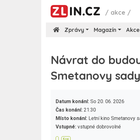
/
akce
/
Zprávy
Magazín
Akce
Návrat do budouc
Smetanovy sady
Datum konání:
So 20. 06. 2026
Čas konání:
21:30
Místo konání:
Letní kino Smetanovy s
Vstupné:
vstupné dobrovolné
Kraj