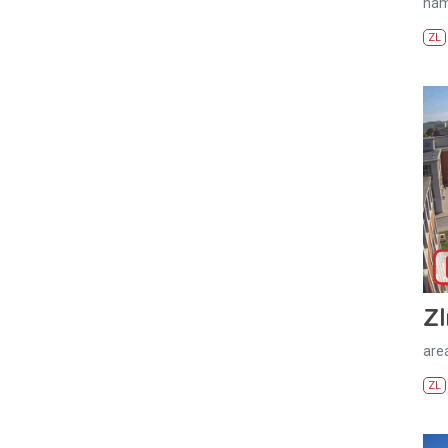
nám
ZL
Zl
areá
ZL