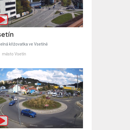
etín
telná křižovatka ve Vsetíně
město Vsetín