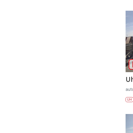
U
aut
UH