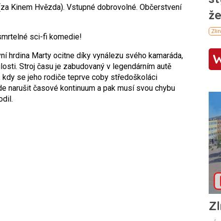
(za Kinem Hvězda). Vstupné dobrovolné. Občerstvení
smrtelné sci-fi komedie!
ní hrdina Marty ocitne díky vynálezu svého kamaráda,
osti. Stroj času je zabudovaný v legendárním autě
 kdy se jeho rodiče teprve coby středoškoláci
e narušit časové kontinuum a pak musí svou chybu
dil.
Zl