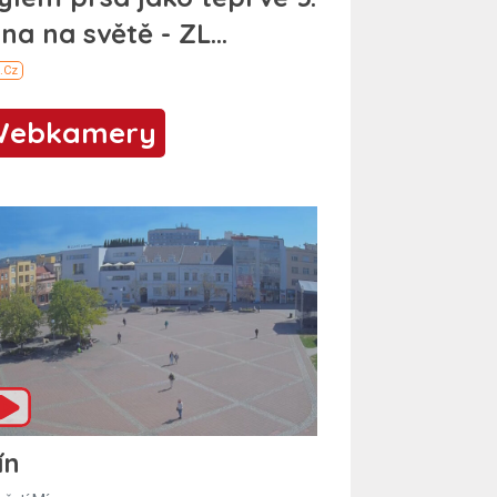
Webkamery
ín