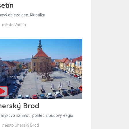
etín
hový objezd gen. Klapálka
město Vsetín
herský Brod
arykovo náměstí, pohled z budovy Regio
město Uherský Brod