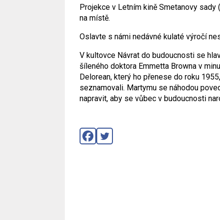
Projekce v Letním kině Smetanovy sady 
na místě.
Oslavte s námi nedávné kulaté výročí ne
V kultovce Návrat do budoucnosti se hlav
šíleného doktora Emmetta Browna v minul
Delorean, který ho přenese do roku 1955,
seznamovali. Martymu se náhodou poved
napravit, aby se vůbec v budoucnosti naro