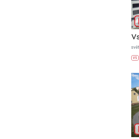
Vs
svě
VS