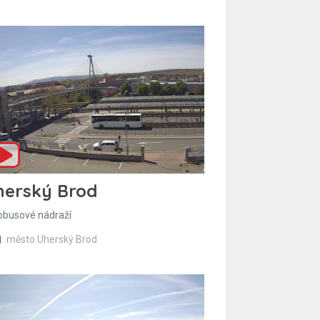
herský Brod
obusové nádraží
město Uherský Brod