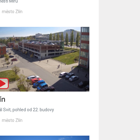
ěstí Míru
město Zlín
ín
l Svit, pohled od 22. budovy
město Zlín