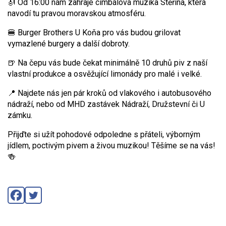
🎻 Od 16:00 nám zahraje cimbálová muzika Stěřina, která
navodí tu pravou moravskou atmosféru.
🍔 Burger Brothers U Koňa pro vás budou grilovat
vymazlené burgery a další dobroty.
🍺 Na čepu vás bude čekat minimálně 10 druhů piv z naší
vlastní produkce a osvěžující limonády pro malé i velké.
📍 Najdete nás jen pár kroků od vlakového i autobusového
nádraží, nebo od MHD zastávek Nádraží, Družstevní či U
zámku.
Přijďte si užít pohodové odpoledne s přáteli, výborným
jídlem, poctivým pivem a živou muzikou!
Těšíme se na vás!
🍻