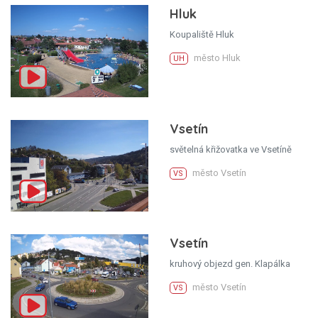
Hluk
Koupaliště Hluk
město Hluk
UH
Vsetín
světelná křižovatka ve Vsetíně
město Vsetín
VS
Vsetín
kruhový objezd gen. Klapálka
město Vsetín
VS