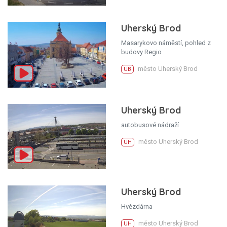
Uherský Brod
Masarykovo náměstí, pohled z
budovy Regio
město Uherský Brod
UB
Uherský Brod
autobusové nádraží
město Uherský Brod
UH
Uherský Brod
Hvězdárna
město Uherský Brod
UH