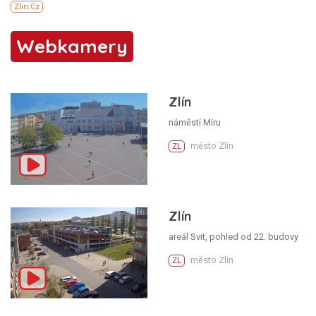
Webkamery
Zlín
náměstí Míru
město Zlín
ZL
Zlín
areál Svit, pohled od 22. budovy
město Zlín
ZL