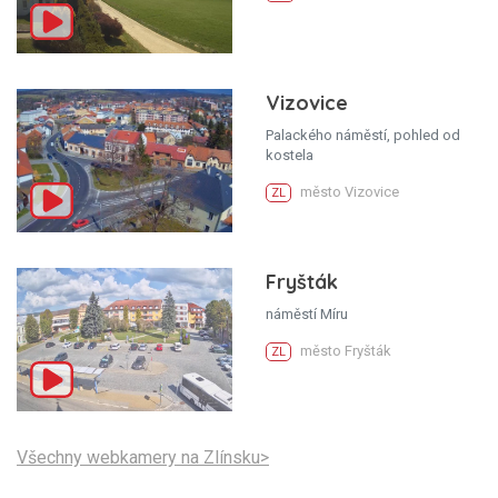
Vizovice
Palackého náměstí, pohled od
kostela
město Vizovice
ZL
Fryšták
náměstí Míru
město Fryšták
ZL
Všechny webkamery na Zlínsku>