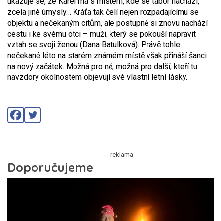
ukazuje se, že Karel má s místem, kde se tábor nachází,
zcela jiné úmysly… Kráťa tak čelí nejen rozpadajícímu se
objektu a nečekaným citům, ale postupně si znovu nachází
cestu i ke svému otci – muži, který se pokouší napravit
vztah se svoji ženou (Dana Batulková). Právě tohle
nečekané léto na starém známém místě však přináší šanci
na nový začátek. Možná pro ně, možná pro další, kteří tu
navzdory okolnostem objevují své vlastní letní lásky.