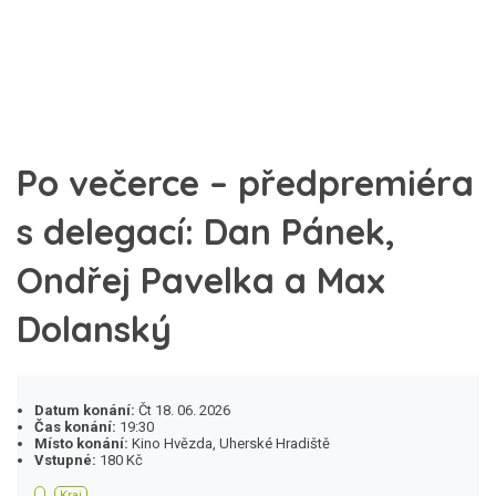
Po večerce – předpremiéra
s delegací: Dan Pánek,
Ondřej Pavelka a Max
Dolanský
Datum konání:
Čt 18. 06. 2026
Čas konání:
19:30
Místo konání:
Kino Hvězda, Uherské Hradiště
Vstupné:
180 Kč
Kraj