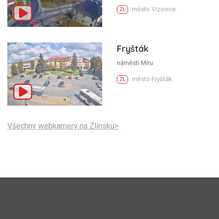
město Vizovice
ZL
Fryšták
náměstí Míru
město Fryšták
ZL
Všechny webkamery na Zlínsku>