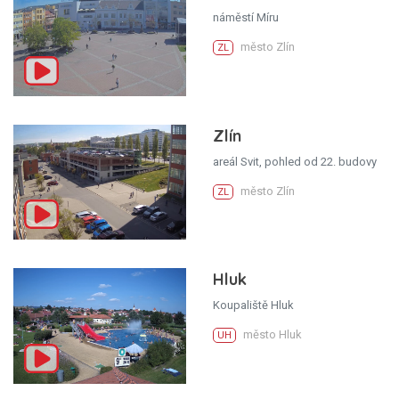
náměstí Míru
město Zlín
ZL
Zlín
areál Svit, pohled od 22. budovy
město Zlín
ZL
Hluk
Koupaliště Hluk
město Hluk
UH