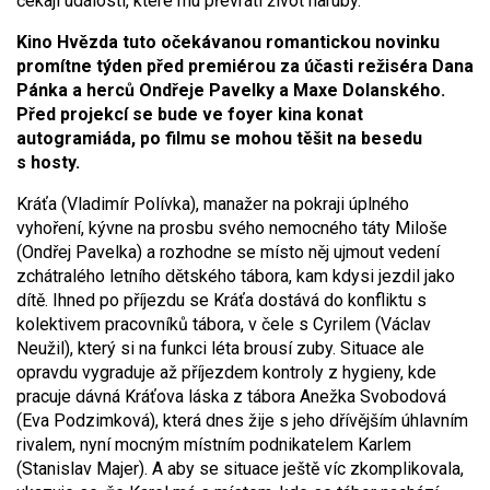
čekají události, které mu převrátí život naruby.
Kino Hvězda tuto očekávanou romantickou novinku
promítne týden před premiérou za účasti režiséra Dana
Pánka a herců Ondřeje Pavelky a Maxe Dolanského.
Před projekcí se bude ve foyer kina konat
autogramiáda, po filmu se mohou těšit na besedu
s hosty.
Kráťa (Vladimír Polívka), manažer na pokraji úplného
vyhoření, kývne na prosbu svého nemocného táty Miloše
(Ondřej Pavelka) a rozhodne se místo něj ujmout vedení
zchátralého letního dětského tábora, kam kdysi jezdil jako
dítě. Ihned po příjezdu se Kráťa dostává do konfliktu s
kolektivem pracovníků tábora, v čele s Cyrilem (Václav
Neužil), který si na funkci léta brousí zuby. Situace ale
opravdu vygraduje až příjezdem kontroly z hygieny, kde
pracuje dávná Kráťova láska z tábora Anežka Svobodová
(Eva Podzimková), která dnes žije s jeho dřívějším úhlavním
rivalem, nyní mocným místním podnikatelem Karlem
(Stanislav Majer). A aby se situace ještě víc zkomplikovala,