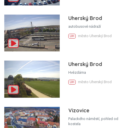
Uherský Brod
autobusové nádraží
město Uherský Brod
UH
Uherský Brod
Hvězdárna
město Uherský Brod
UH
Vizovice
Palackého náměstí, pohled od
kostela