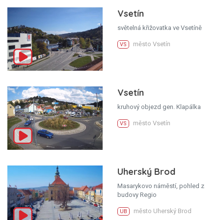
Vsetín
světelná křižovatka ve Vsetíně
město Vsetín
VS
Vsetín
kruhový objezd gen. Klapálka
město Vsetín
VS
Uherský Brod
Masarykovo náměstí, pohled z
budovy Regio
město Uherský Brod
UB