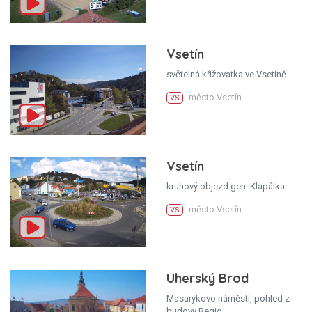
Vsetín
světelná křižovatka ve Vsetíně
město Vsetín
VS
Vsetín
kruhový objezd gen. Klapálka
město Vsetín
VS
Uherský Brod
Masarykovo náměstí, pohled z
budovy Regio