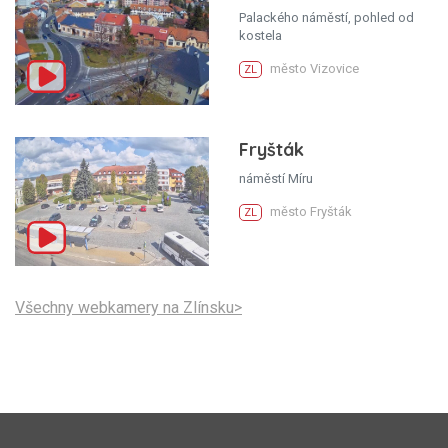
Palackého náměstí, pohled od
kostela
město Vizovice
ZL
Fryšták
náměstí Míru
město Fryšták
ZL
Všechny webkamery na Zlínsku>