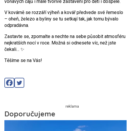
voňavých čajů i malé tvořivé zastavení pro děti i dospělé.
V kovárně se rozzáří výheň a kovář předvede své řemeslo
– oheň, železo a byliny se tu setkají tak, jak tomu bývalo
odpradávna.
Zastavte se, zpomalte a nechte na sebe působit atmosféru
nejkratších nocí v roce. Možná si odnesete víc, než jste
čekali… ✨
Těšíme se na Vás!