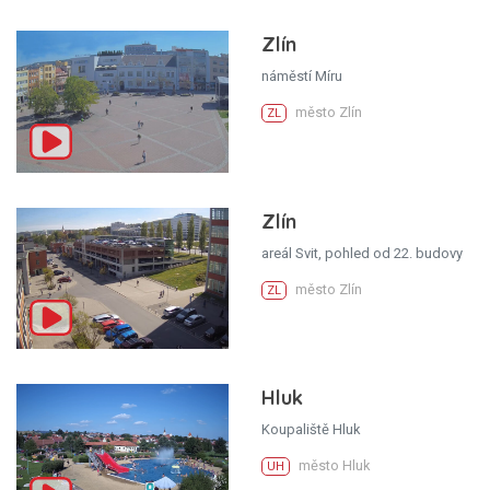
Zlín
náměstí Míru
město Zlín
ZL
Zlín
areál Svit, pohled od 22. budovy
město Zlín
ZL
Hluk
Koupaliště Hluk
město Hluk
UH