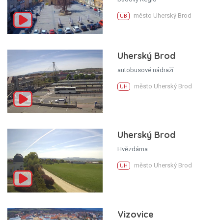
město Uherský Brod
UB
Uherský Brod
autobusové nádraží
město Uherský Brod
UH
Uherský Brod
Hvězdárna
město Uherský Brod
UH
Vizovice