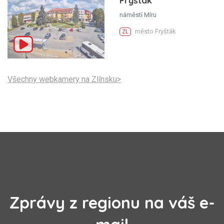
Fryšták
náměstí Míru
město Fryšták
ZL
Všechny webkamery na Zlínsku>
Zprávy z regionu na váš e-