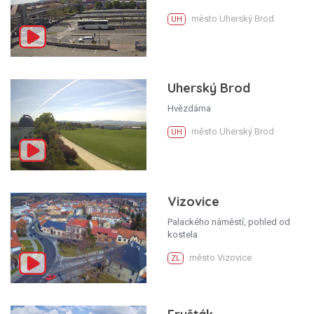
město Uherský Brod
UH
Uherský Brod
Hvězdárna
město Uherský Brod
UH
Vizovice
Palackého náměstí, pohled od
kostela
město Vizovice
ZL