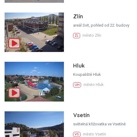
Zlín
areál Svit, pohled od 22. budovy
město Zlín
ZL
Hluk
Koupaliště Hluk
město Hluk
UH
Vsetín
světelná křižovatka ve Vsetíně
město Vsetín
VS