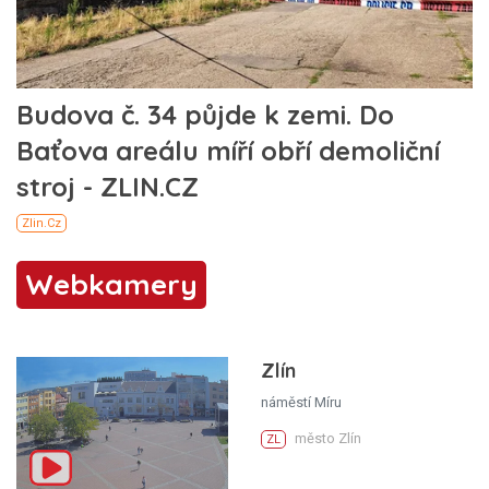
Webkamery
Zlín
náměstí Míru
město Zlín
ZL