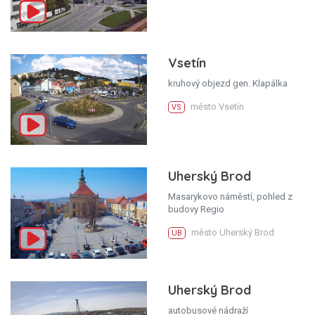
Vsetín
kruhový objezd gen. Klapálka
město Vsetín
VS
Uherský Brod
Masarykovo náměstí, pohled z
budovy Regio
město Uherský Brod
UB
Uherský Brod
autobusové nádraží