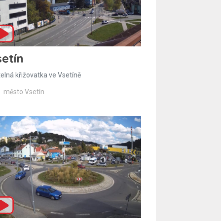
etín
telná křižovatka ve Vsetíně
město Vsetín