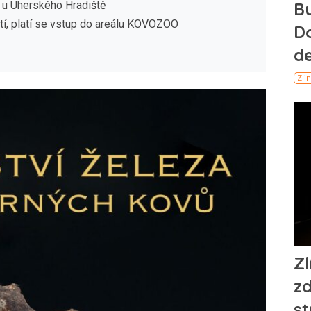
 Uherského Hradiště
tí, platí se vstup do areálu KOVOZOO