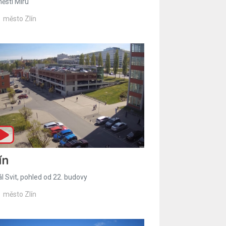
ěstí Míru
město Zlín
ín
l Svit, pohled od 22. budovy
město Zlín