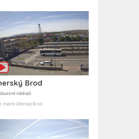
herský Brod
obusové nádraží
město Uherský Brod