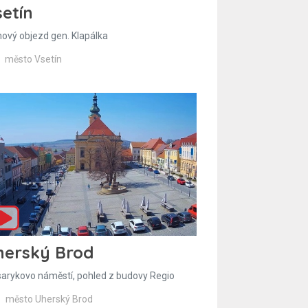
etín
hový objezd gen. Klapálka
město Vsetín
herský Brod
arykovo náměstí, pohled z budovy Regio
město Uherský Brod