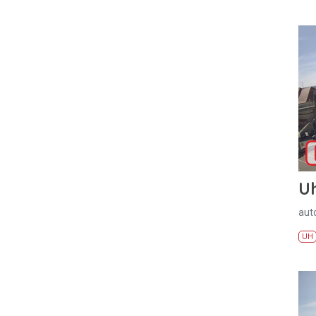
U
aut
UH