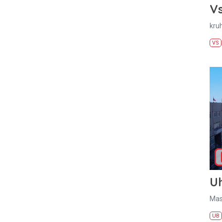
Vs
kru
VS
U
Mas
UB