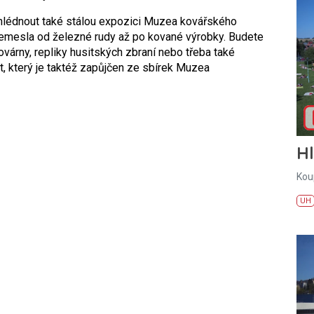
ohlédnout také stálou expozici Muzea kovářského
řemesla od železné rudy až po kované výrobky. Budete
várny, repliky husitských zbraní nebo třeba také
et, který je taktéž zapůjčen ze sbírek Muzea
H
Kou
UH