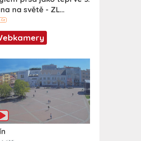
Webkamery
ín