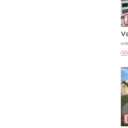
Vs
svě
VS