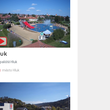
luk
paliště Hluk
město Hluk