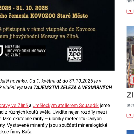
nám
ZL
lší novinku. Od 1. května až do 31.10.2025 je v
 vidění výstava
TAJEMSTVÍ ŽELEZA A VESMÍRNÝCH
Zl
ravy ve Zlíně
a
Uměleckým atelierem Sousedík
jsme
areá
rud z různých koutů světa. Uvidíte nejen rozdíly mezi
ZL
le také skutečné rarity – úlomky meteoritu Canyon
lety. Vystavené minerály jsou součástí mineralogické
ekce firmy Baťa.