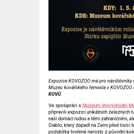
Expozice KOVOZOO má pro návštěvníky da
Muzeu kovářského řemesla v KOVOZOO k
KOVŮ
.
Ve spolupráci s
Muzeum jihovýchodní Mo
připravili expozici unikátních železných 
naší domácí rudou a těmi zahraničními, a
Diablo, který dopadl na Zemi před tisíci 
podsbírka tvořené nerosty z původní kol