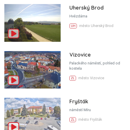
Uherský Brod
Hvězdárna
město Uherský Brod
UH
Vizovice
Palackého náměstí, pohled od
kostela
město Vizovice
ZL
Fryšták
náměstí Míru
město Fryšták
ZL