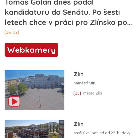
Webkamery
Zlín
náměstí Míru
město Zlín
ZL
Zlín
areál Svit, pohled od 22. budovy