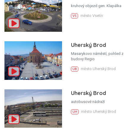
kruhový objezd gen. Klapálka
město Vsetín
VS
Uherský Brod
Masarykovo náměstí, pohled z
budovy Regio
město Uherský Brod
UB
Uherský Brod
autobusové nádraží
město Uherský Brod
UH