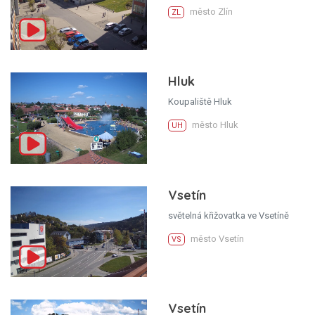
město Zlín
ZL
Hluk
Koupaliště Hluk
město Hluk
UH
Vsetín
světelná křižovatka ve Vsetíně
město Vsetín
VS
Vsetín