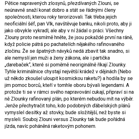
Pětice napravených zlosynů, přezdívaných Zlouni, se
neúnavně snaží konat dobro a stát se řádnými členy
společnosti, kterou roky terorizovali. Tak třeba jejich
neoficiální šéf, pan Vlk, navštěvuje banku, nikoli proto, aby ji
jako obvykle vykradl, ale aby v ní žádal o práci. Všechny
Zlouny proto nesmírně hněte, že jsou pokaždé první na ráně,
když policie pátrá po pachatelích nějakého rafinovaného
zločinu. Že se špatných návyků nedá zbavit tak snadno, si
ale nemyslí jen muži a ženy zákona, ale i partička
„darebaček“, které si poměrně neoriginálně říkají Zlounky.
Tyhle kriminálnice chystají největší krádež v dějinách (Nebo
už někdo zkoušel uloupit kosmickou raketu?) a hodila by se
jim pomoc borců, kteří v tomhle oboru bývali legendami. A
protože ti se v rámci svého napravování cukají, připraví si na
ně Zlounky rafinovaný plán, po kterém nebudou mít na výběr.
Jenže přechytračit toho, kdo podobných ďábelských plánů
vymyslel desítky až stovky, bude složitější, než byste si
mysleli. Souboj Zlouni versus Zlounky tak bude pořádná
jízda, navíc poháněná raketovým pohonem.