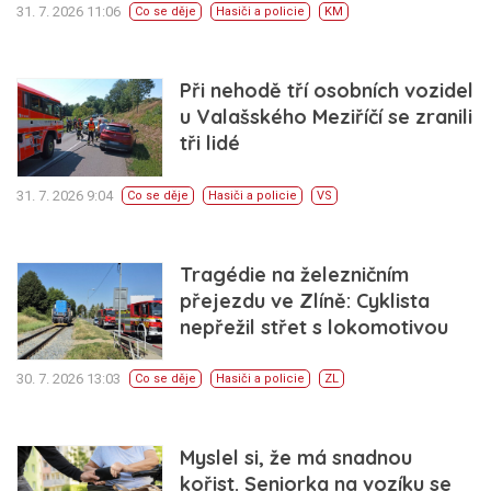
31. 7. 2026 11:06
Co se děje
Hasiči a policie
KM
Při nehodě tří osobních vozidel
u Valašského Meziříčí se zranili
tři lidé
31. 7. 2026 9:04
Co se děje
Hasiči a policie
VS
Tragédie na železničním
přejezdu ve Zlíně: Cyklista
nepřežil střet s lokomotivou
30. 7. 2026 13:03
Co se děje
Hasiči a policie
ZL
Myslel si, že má snadnou
kořist. Seniorka na vozíku se