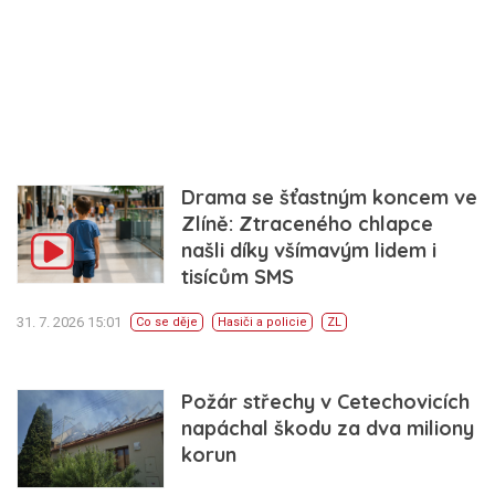
Drama se šťastným koncem ve
Zlíně: Ztraceného chlapce
našli díky všímavým lidem i
tisícům SMS
31. 7. 2026 15:01
Co se děje
Hasiči a policie
ZL
Požár střechy v Cetechovicích
napáchal škodu za dva miliony
korun