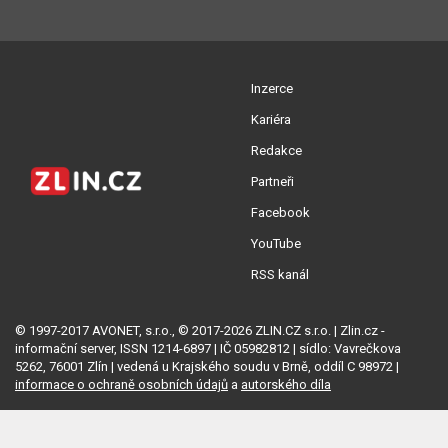
Inzerce
Kariéra
Redakce
Partneři
Facebook
YouTube
RSS kanál
© 1997-2017 AVONET, s.r.o., © 2017-2026 ZLIN.CZ s.r.o. | Zlin.cz -
informační server, ISSN 1214-6897 | IČ 05982812 | sídlo: Vavrečkova
5262, 76001 Zlín | vedená u Krajského soudu v Brně, oddíl C 98972 |
informace o ochraně osobních údajů
a
autorského díla