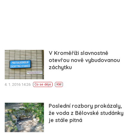
V Kroměříži slavnostně
otevřou nově vybudovanou
záchytku
4. 1. 2016 14:26
Co se děje
KM
Poslední rozbory prokázaly,
že voda z Bělovské studánky
je stále pitná