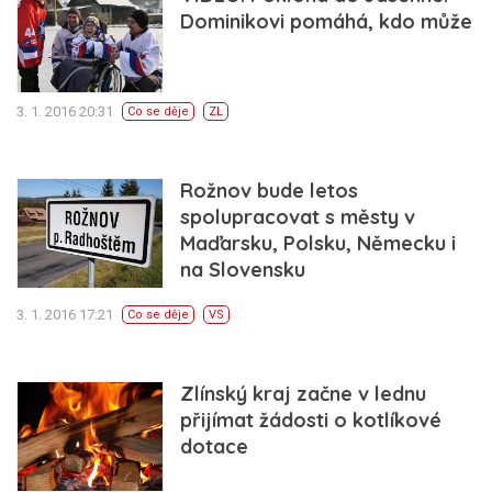
Dominikovi pomáhá, kdo může
3. 1. 2016 20:31
Co se děje
ZL
Rožnov bude letos
spolupracovat s městy v
Maďarsku, Polsku, Německu i
na Slovensku
3. 1. 2016 17:21
Co se děje
VS
Zlínský kraj začne v lednu
přijímat žádosti o kotlíkové
dotace