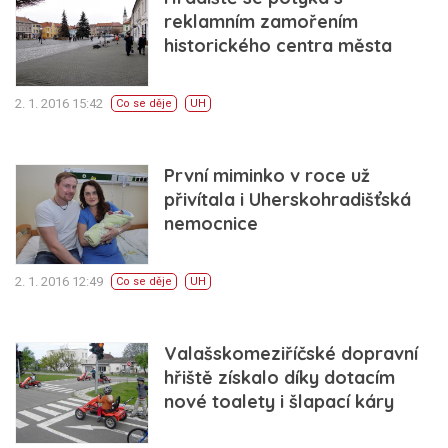
reklamním zamořením
historického centra města
2. 1. 2016 15:42
Co se děje
UH
První miminko v roce už
přivítala i Uherskohradišťská
nemocnice
2. 1. 2016 12:49
Co se děje
UH
Valašskomeziříčské dopravní
hřiště získalo díky dotacím
nové toalety i šlapací káry