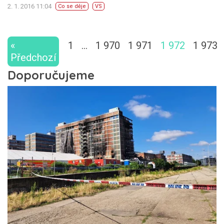
2. 1. 2016 11:04
Co se děje
VS
«
1
…
1 970
1 971
1 972
1 973
Předchozí