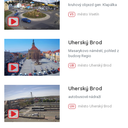
kruhový objezd gen. Klapálka
město Vsetín
VS
Uherský Brod
Masarykovo náměstí, pohled z
budovy Regio
město Uherský Brod
UB
Uherský Brod
autobusové nádraží
město Uherský Brod
UH