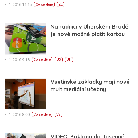
4. 1. 2016 11:15
Co se děje
ZL
Na radnici v Uherském Brodě
je nově možné platit kartou
4. 1. 2016 9:18
Co se děje
UB
UH
Vsetínské základky mají nové
multimediální učebny
4. 1. 2016 8:00
Co se děje
VS
VIDEO: Poklona do Jasenné: