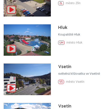
město Zlín
ZL
Hluk
Koupaliště Hluk
město Hluk
UH
Vsetín
světelná křižovatka ve Vsetíně
město Vsetín
VS
Vsetín