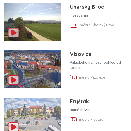
Uherský Brod
Hvězdárna
město Uherský Brod
UH
Vizovice
Palackého náměstí, pohled od
kostela
město Vizovice
ZL
Fryšták
náměstí Míru
město Fryšták
ZL