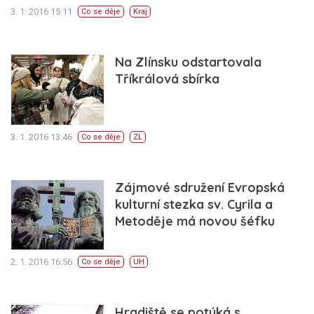
3. 1. 2016 15:11
Co se děje
Kraj
Na Zlínsku odstartovala
Tříkrálová sbírka
3. 1. 2016 13:46
Co se děje
ZL
Zájmové sdružení Evropská
kulturní stezka sv. Cyrila a
Metoděje má novou šéfku
2. 1. 2016 16:56
Co se děje
UH
Hradiště se potýká s