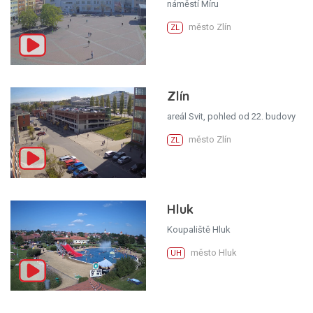
náměstí Míru
město Zlín
ZL
Zlín
areál Svit, pohled od 22. budovy
město Zlín
ZL
Hluk
Koupaliště Hluk
město Hluk
UH