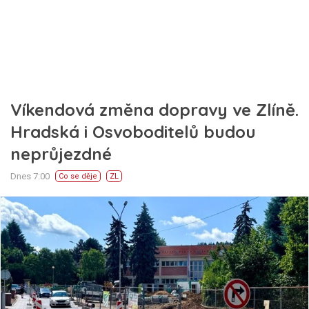
Víkendová změna dopravy ve Zlíně.
Hradská i Osvoboditelů budou
neprůjezdné
Dnes 7:00
Co se děje
ZL