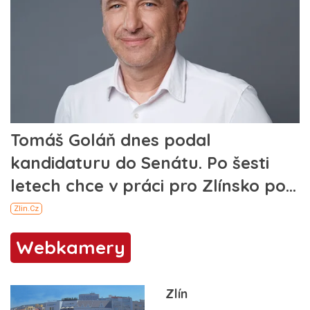
Webkamery
Zlín