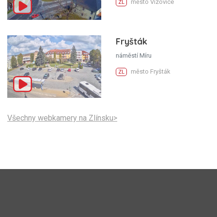
město Vizovice
ZL
Fryšták
náměstí Míru
město Fryšták
ZL
Všechny webkamery na Zlínsku>