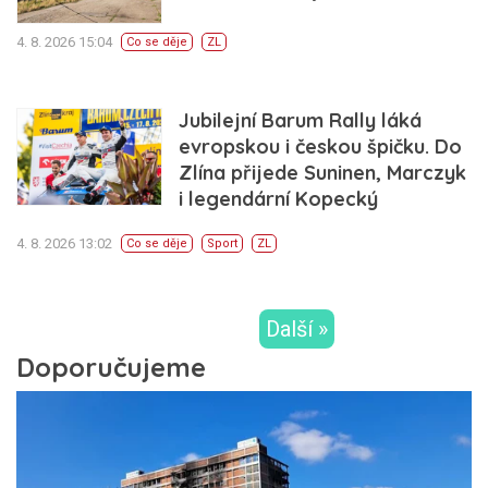
4. 8. 2026 15:04
Co se děje
ZL
Jubilejní Barum Rally láká
evropskou i českou špičku. Do
Zlína přijede Suninen, Marczyk
i legendární Kopecký
4. 8. 2026 13:02
Co se děje
Sport
ZL
Další »