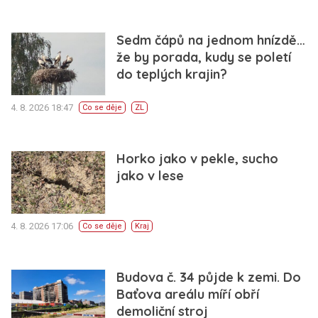
Sedm čápů na jednom hnízdě…
že by porada, kudy se poletí
do teplých krajin?
4. 8. 2026 18:47
Co se děje
ZL
Horko jako v pekle, sucho
jako v lese
4. 8. 2026 17:06
Co se děje
Kraj
Budova č. 34 půjde k zemi. Do
Baťova areálu míří obří
demoliční stroj