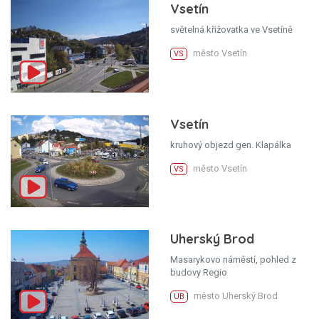
Vsetín
světelná křižovatka ve Vsetíně
město Vsetín
VS
Vsetín
kruhový objezd gen. Klapálka
město Vsetín
VS
Uherský Brod
Masarykovo náměstí, pohled z
budovy Regio
město Uherský Brod
UB