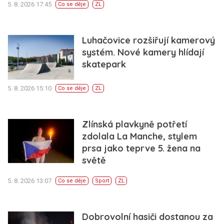
5. 8. 2026 17:45
Co se děje
ZL
Luhačovice rozšiřují kamerový
systém. Nové kamery hlídají
skatepark
5. 8. 2026 15:10
Co se děje
ZL
Zlínská plavkyně potřetí
zdolala La Manche, stylem
prsa jako teprve 5. žena na
světě
5. 8. 2026 13:07
Co se děje
Sport
ZL
Dobrovolní hasiči dostanou za