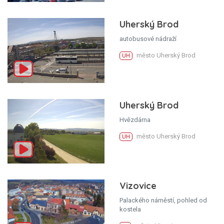
Uherský Brod
autobusové nádraží
město Uherský Brod
UH
Uherský Brod
Hvězdárna
město Uherský Brod
UH
Vizovice
Palackého náměstí, pohled od
kostela