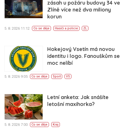
zásah u požáru budovy 34 ve
Zlíně více než dva miliony
korun
5. 8. 2026 11:12
Co se děje
Hasiči a policie
ZL
Hokejový Vsetín má novou
identitu i logo. Fanouškům se
moc nelíbí
5. 8. 2026 9:05
Co se děje
Sport
VS
Letní anketa: Jak snášíte
letošní maxihorka?
5. 8. 2026 7:00
Co se děje
Kraj