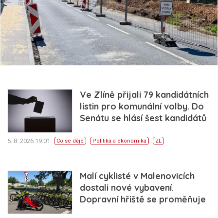
Ve Zlíně přijali 79 kandidátních
listin pro komunální volby. Do
Senátu se hlásí šest kandidátů
5. 8. 2026 19:01
Co se děje
Politika a ekonomika
ZL
Malí cyklisté v Malenovicích
dostali nové vybavení.
Dopravní hřiště se proměňuje