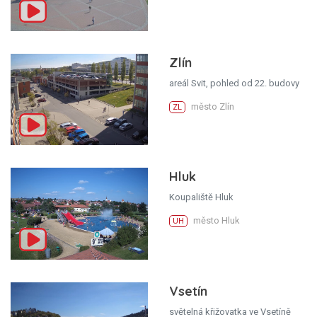
Zlín
areál Svit, pohled od 22. budovy
město Zlín
ZL
Hluk
Koupaliště Hluk
město Hluk
UH
Vsetín
světelná křižovatka ve Vsetíně