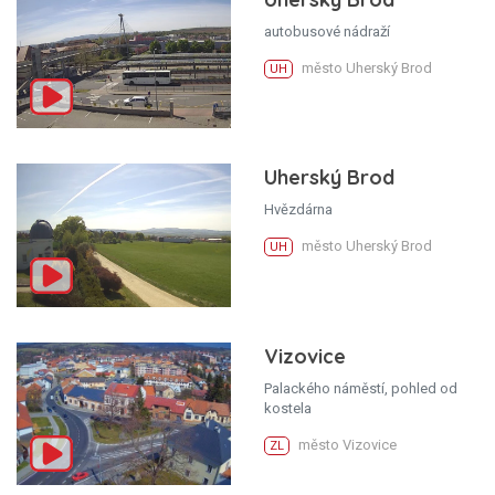
autobusové nádraží
město Uherský Brod
UH
Uherský Brod
Hvězdárna
město Uherský Brod
UH
Vizovice
Palackého náměstí, pohled od
kostela
město Vizovice
ZL