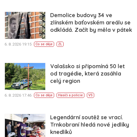
Demolice budovy 34 ve
zlínském baťovském areálu se
odkládá. Začít by měla v pátek
6. 8. 2026 19:15
Co se děje
ZL
Valašsko si připomíná 50 let
od tragédie, která zasáhla
celý region
6. 8. 2026 17:46
Co se děje
Hasiči a policie
VS
Legendární soutěž se vrací.
Trnkobraní hledá nové jedlíky
knedlíků