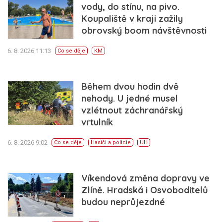
vody, do stínu, na pivo.
Koupaliště v kraji zažily
obrovský boom návštěvnosti
6. 8. 2026 11:13
Co se děje
KM
Během dvou hodin dvě
nehody. U jedné musel
vzlétnout záchranářský
vrtulník
6. 8. 2026 9:02
Co se děje
Hasiči a policie
UH
Víkendová změna dopravy ve
Zlíně. Hradská i Osvoboditelů
budou neprůjezdné