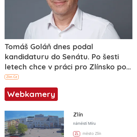
Webkamery
Zlín
náměstí Míru
město Zlín
ZL