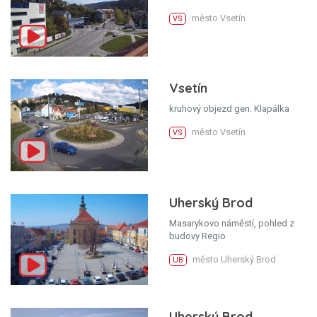
město Vsetín
VS
Vsetín
kruhový objezd gen. Klapálka
město Vsetín
VS
Uherský Brod
Masarykovo náměstí, pohled z
budovy Regio
město Uherský Brod
UB
Uherský Brod