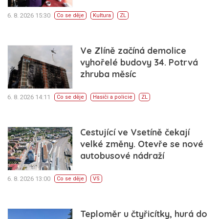
6. 8. 2026 15:30
Co se děje
Kultura
ZL
Ve Zlíně začíná demolice
vyhořelé budovy 34. Potrvá
zhruba měsíc
6. 8. 2026 14:11
Co se děje
Hasiči a policie
ZL
Cestující ve Vsetíně čekají
velké změny. Otevře se nové
autobusové nádraží
6. 8. 2026 13:00
Co se děje
VS
Teploměr u čtyřicítky, hurá do