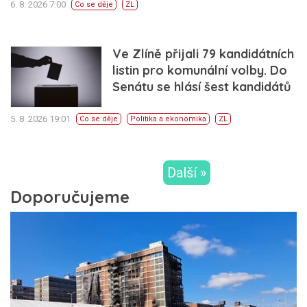
6. 8. 2026 7:00
Co se děje
ZL
Ve Zlíně přijali 79 kandidátních
listin pro komunální volby. Do
Senátu se hlásí šest kandidátů
5. 8. 2026 19:01
Co se děje
Politika a ekonomika
ZL
Další »