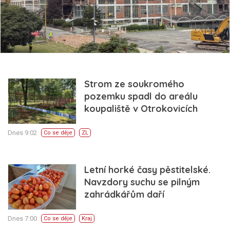
Strom ze soukromého
pozemku spadl do areálu
koupaliště v Otrokovicích
Dnes 9:02
Co se děje
ZL
Letní horké časy pěstitelské.
Navzdory suchu se pilným
zahrádkářům daří
Dnes 7:00
Co se děje
Kraj