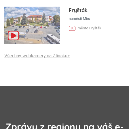
Fryšták
náměstí Míru
město Fryšták
ZL
Všechny webkamery na Zlínsku>
Zprávy z regionu na váš e-