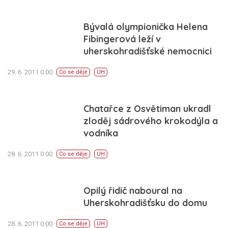
Bývalá olympionička Helena
Fibingerová leží v
uherskohradišťské nemocnici
29. 6. 2011 0:00
Co se děje
UH
Chatařce z Osvětiman ukradl
zloděj sádrového krokodýla a
vodníka
28. 6. 2011 0:00
Co se děje
UH
Opilý řidič naboural na
Uherskohradišťsku do domu
28. 6. 2011 0:00
Co se děje
UH