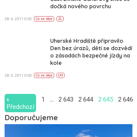
dočká nového povrchu
28. 6. 2011 0:00
Co se děje
ZL
Uherské Hradiště připravilo
Den bez úrazů, děti se dozvědí
o zásadách bezpečné jízdy na
kole
28. 6. 2011 0:00
Co se děje
UH
«
1
…
2 643
2 644
2 645
2 646
Předchozí