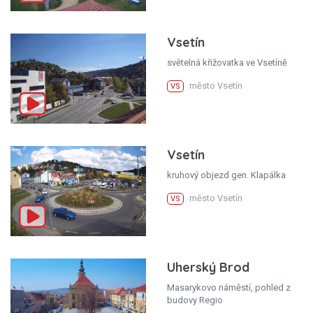
Vsetín
světelná křižovatka ve Vsetíně
město Vsetín
VS
Vsetín
kruhový objezd gen. Klapálka
město Vsetín
VS
Uherský Brod
Masarykovo náměstí, pohled z
budovy Regio