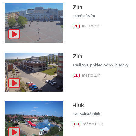
Zlín
náměstí Míru
město Zlín
ZL
Zlín
areál Svit, pohled od 22. budovy
město Zlín
ZL
Hluk
Koupaliště Hluk
město Hluk
UH