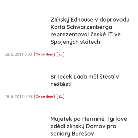
Zlínský Edhouse v doprovodu
Karla Schwarzenberga
reprezentoval české IT ve
Spojených státech
28. 6. 2011 0:00
Co se děje
ZL
Srneček Laďa měl štěstí v
neštěstí
28. 6. 2011 0:00
Co se děje
ZL
Majetek po Hermíně Týrlové
zdědí zlínský Domov pro
seniory Burešov