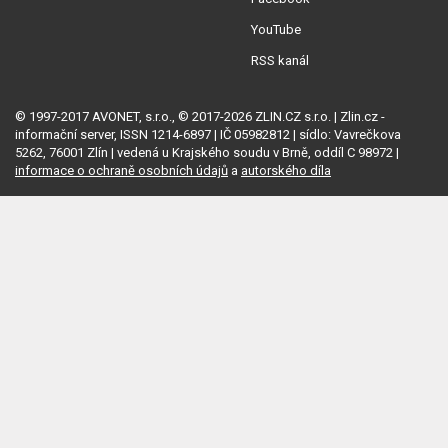
YouTube
RSS kanál
© 1997-2017 AVONET, s.r.o., © 2017-2026 ZLIN.CZ s.r.o. | Zlin.cz -
informační server, ISSN 1214-6897 | IČ 05982812 | sídlo: Vavrečkova
5262, 76001 Zlín | vedená u Krajského soudu v Brně, oddíl C 98972 |
informace o ochraně osobních údajů
a
autorského díla