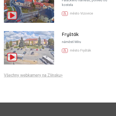
Palackého náměstí, pohled od
kostela
město Vizovice
ZL
Fryšták
náměstí Míru
město Fryšták
ZL
Všechny webkamery na Zlínsku>