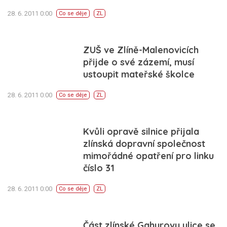
28. 6. 2011 0:00
Co se děje
ZL
ZUŠ ve Zlíně-Malenovicích
přijde o své zázemí, musí
ustoupit mateřské školce
28. 6. 2011 0:00
Co se děje
ZL
Kvůli opravě silnice přijala
zlínská dopravní společnost
mimořádné opatření pro linku
číslo 31
28. 6. 2011 0:00
Co se děje
ZL
Část zlínské Gahurovy ulice se