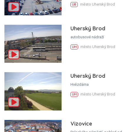
město Uherský Brod
UB
Uherský Brod
autobusové nádraží
město Uherský Brod
UH
Uherský Brod
Hvězdárna
město Uherský Brod
UH
Vizovice