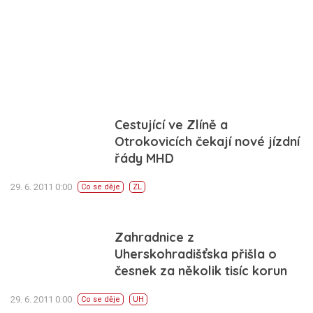
Cestující ve Zlíně a
Otrokovicích čekají nové jízdní
řády MHD
29. 6. 2011 0:00
Co se děje
ZL
Zahradnice z
Uherskohradišťska přišla o
česnek za několik tisíc korun
29. 6. 2011 0:00
Co se děje
UH