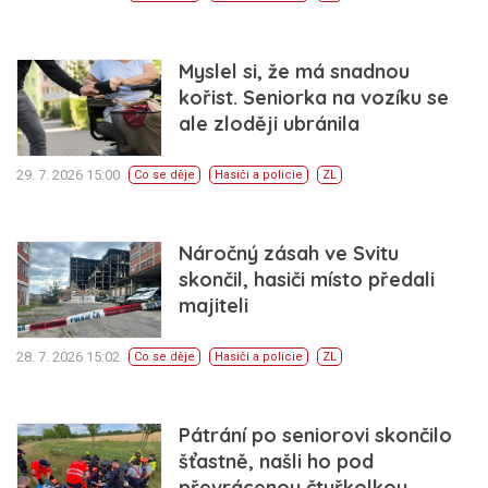
Myslel si, že má snadnou
kořist. Seniorka na vozíku se
ale zloději ubránila
29. 7. 2026 15:00
Co se děje
Hasiči a policie
ZL
Náročný zásah ve Svitu
skončil, hasiči místo předali
majiteli
28. 7. 2026 15:02
Co se děje
Hasiči a policie
ZL
Pátrání po seniorovi skončilo
šťastně, našli ho pod
převrácenou čtyřkolkou