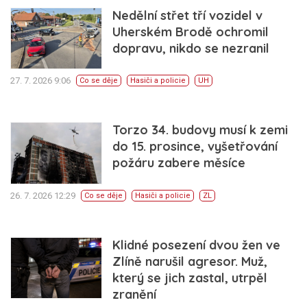
Nedělní střet tří vozidel v
Uherském Brodě ochromil
dopravu, nikdo se nezranil
27. 7. 2026 9:06
Co se děje
Hasiči a policie
UH
Torzo 34. budovy musí k zemi
do 15. prosince, vyšetřování
požáru zabere měsíce
26. 7. 2026 12:29
Co se děje
Hasiči a policie
ZL
Klidné posezení dvou žen ve
Zlíně narušil agresor. Muž,
který se jich zastal, utrpěl
zranění