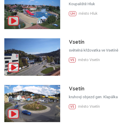
Koupaliště Hluk
město Hluk
UH
Vsetín
světelná křižovatka ve Vsetíně
město Vsetín
VS
Vsetín
kruhový objezd gen. Klapálka
město Vsetín
VS