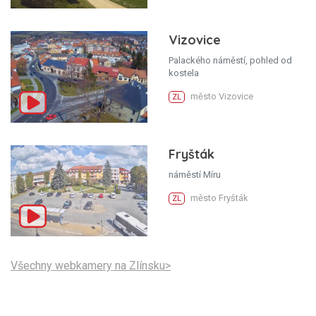
Vizovice
Palackého náměstí, pohled od
kostela
město Vizovice
ZL
Fryšták
náměstí Míru
město Fryšták
ZL
Všechny webkamery na Zlínsku>