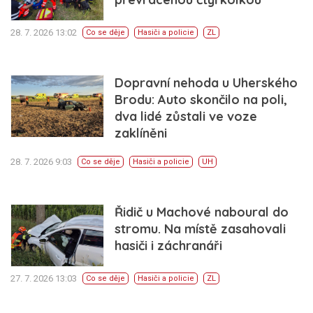
28. 7. 2026 13:02
Co se děje
Hasiči a policie
ZL
Dopravní nehoda u Uherského
Brodu: Auto skončilo na poli,
dva lidé zůstali ve voze
zaklíněni
28. 7. 2026 9:03
Co se děje
Hasiči a policie
UH
Řidič u Machové naboural do
stromu. Na místě zasahovali
hasiči i záchranáři
27. 7. 2026 13:03
Co se děje
Hasiči a policie
ZL