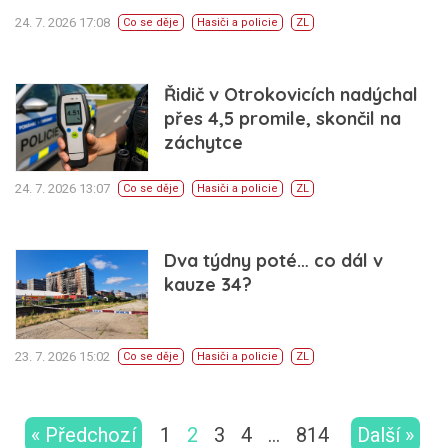
24. 7. 2026 17:08
Co se děje
Hasiči a policie
ZL
Řidič v Otrokovicích nadýchal
přes 4,5 promile, skončil na
záchytce
24. 7. 2026 13:07
Co se děje
Hasiči a policie
ZL
Dva týdny poté… co dál v
kauze 34?
23. 7. 2026 15:02
Co se děje
Hasiči a policie
ZL
« Předchozí
1
2
3
4
…
814
Další »