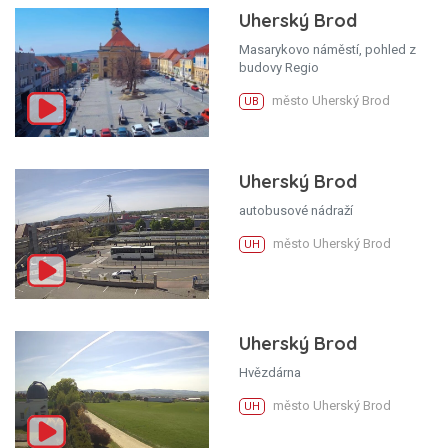
Uherský Brod
Masarykovo náměstí, pohled z
budovy Regio
město Uherský Brod
UB
Uherský Brod
autobusové nádraží
město Uherský Brod
UH
Uherský Brod
Hvězdárna
město Uherský Brod
UH