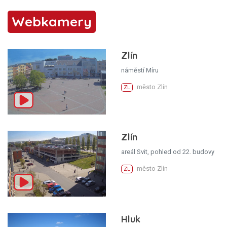
Webkamery
Zlín
náměstí Míru
město Zlín
ZL
Zlín
areál Svit, pohled od 22. budovy
město Zlín
ZL
Hluk