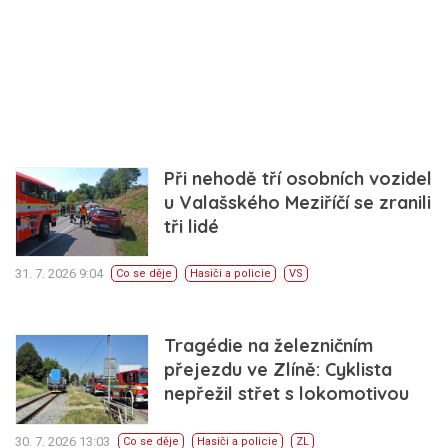
Při nehodě tří osobních vozidel
u Valašského Meziříčí se zranili
tři lidé
31. 7. 2026 9:04
Co se děje
Hasiči a policie
VS
Tragédie na železničním
přejezdu ve Zlíně: Cyklista
nepřežil střet s lokomotivou
30. 7. 2026 13:03
Co se děje
Hasiči a policie
ZL