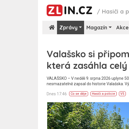
/
Hasiči a p
Zprávy
Magazín
Akce
Valašsko si připom
která zasáhla celý
VALAŠSKO – V neděli 9. srpna 2026 uplyne 50 l
nesmazatelně zapsal do historie Valašska. Vý
Dnes 17:46
Co se děje
Hasiči a policie
VS