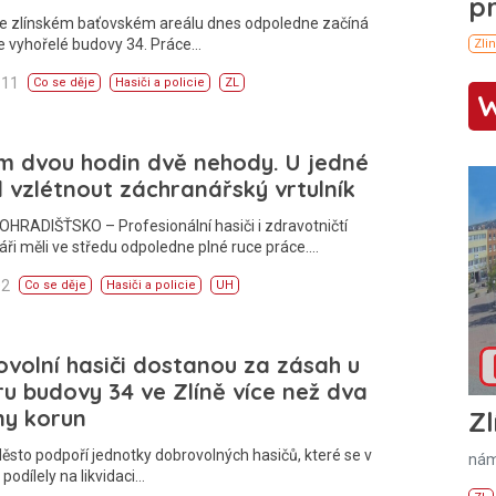
Ve zlínském baťovském areálu dnes odpoledne začíná
e vyhořelé budovy 34. Práce…
:11
Co se děje
Hasiči a policie
ZL
m dvou hodin dvě nehody. U jedné
 vzlétnout záchranářský vrtulník
HRADIŠŤSKO – Profesionální hasiči i zdravotničtí
ři měli ve středu odpoledne plné ruce práce.…
02
Co se děje
Hasiči a policie
UH
volní hasiči dostanou za zásah u
u budovy 34 ve Zlíně více než dva
ny korun
Zl
ěsto podpoří jednotky dobrovolných hasičů, které se v
nám
 podílely na likvidaci…