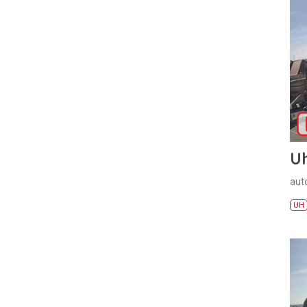
U
aut
UH