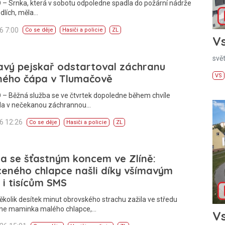
– Srnka, která v sobotu odpoledne spadla do požární nádrže
dlích, měla…
26 7:00
Co se děje
Hasiči a policie
ZL
Vs
svě
avý pejskař odstartoval záchranu
ného čápa v Tlumačově
VS
 – Běžná služba se ve čtvrtek dopoledne během chvíle
la v nečekanou záchrannou…
26 12:26
Co se děje
Hasiči a policie
ZL
a se šťastným koncem ve Zlíně:
eného chlapce našli díky všímavým
 i tisícům SMS
ěkolik desítek minut obrovského strachu zažila ve středu
ne maminka malého chlapce,…
Vs