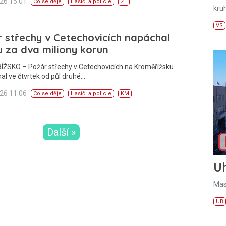
026 15:01
Co se děje
Hasiči a policie
ZL
kru
VS
 střechy v Cetechovicích napáchal
 za dva miliony korun
ŽSKO – Požár střechy v Cetechovicích na Kroměřížsku
l ve čtvrtek od půl druhé…
026 11:06
Co se děje
Hasiči a policie
KM
Další »
U
Mas
UB