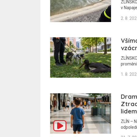
ZLÍNSKO 
v Napaje
2. 8. 20
Vším
vzác
ZLÍNSKO
proměni
1. 8. 20
Dram
Ztrac
lidem
ZLÍN – N
odpoled