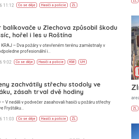
ZL
26 11:12
Co se děje
Hasiči a policie
ZL
 balíkovače u Zlechova způsobil škodu
isíc, hořel i les u Roštína
 KRAJ – Dva požáry v otevřeném terénu zaměstnaly v
odpoledne profesionální i…
26 9:02
Co se děje
Hasiči a policie
KM
UH
ny zachvátily střechu stodoly ve
Zl
áku, zásah trval dvě hodiny
areá
– V neděli v podvečer zasahovali hasiči u požáru střechy
ve Fryštáku…
ZL
26 11:03
Co se děje
Hasiči a policie
ZL