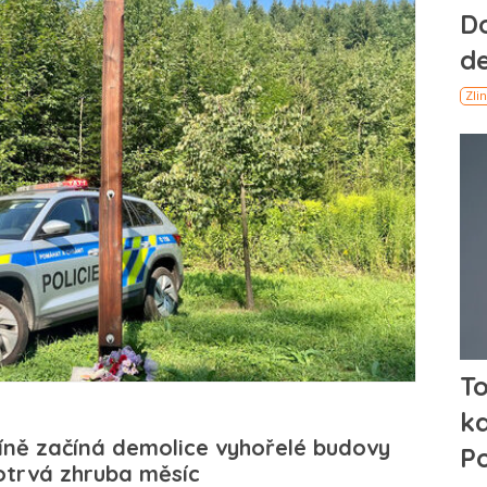
íně začíná demolice vyhořelé budovy
otrvá zhruba měsíc