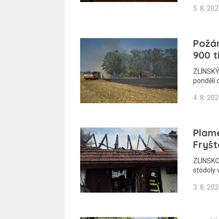
5. 8. 20
Požár
900 t
ZLÍNSKÝ
pondělí 
4. 8. 20
Plame
Fryšt
ZLÍNSKO 
stodoly 
3. 8. 20