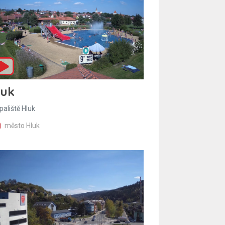
luk
paliště Hluk
město Hluk