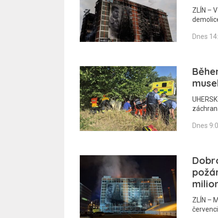
ZLÍN – 
demolic
Dnes 14
Běhe
musel
UHERSKO
záchraná
Dnes 9:
Dobro
požár
milio
ZLÍN – M
červenci