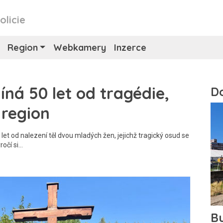
olicie
Region
Webkamery
Inzerce
íná 50 let od tragédie,
 region
et od nalezení těl dvou mladých žen, jejichž tragický osud se
ročí si…