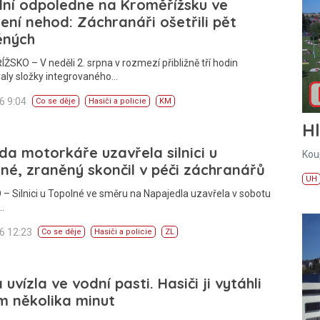
lní odpoledne na Kroměřížsku ve
ní nehod: Záchranáři ošetřili pět
ěných
SKO – V neděli 2. srpna v rozmezí přibližně tří hodin
aly složky integrovaného…
26 9:04
Co se děje
Hasiči a policie
KM
H
a motorkáře uzavřela silnici u
Kou
né, zraněný skončil v péči záchranářů
UH
– Silnici u Topolné ve směru na Napajedla uzavřela v sobotu
…
26 12:23
Co se děje
Hasiči a policie
ZL
 uvízla ve vodní pasti. Hasiči ji vytáhli
m několika minut