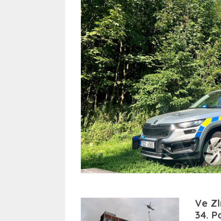
Ve Zl
34. P