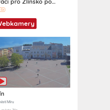
Webkamery
ín
ěstí Míru