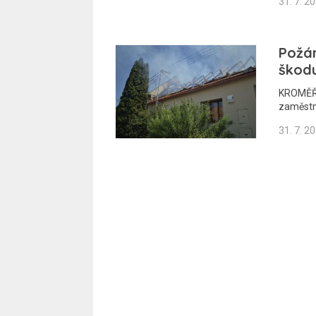
31. 7. 2
Požár
škodu
KROMĚŘÍ
zaměstna
31. 7. 2