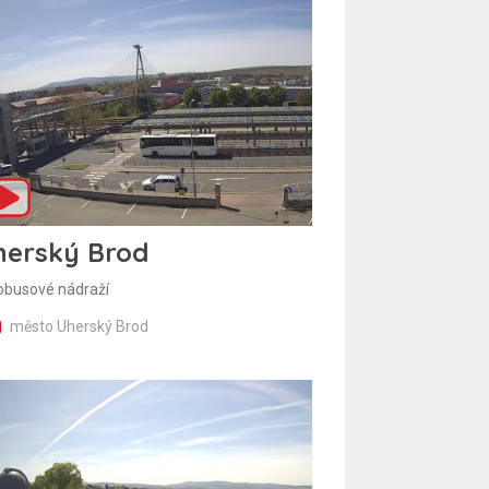
herský Brod
obusové nádraží
město Uherský Brod