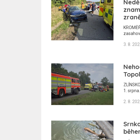
Nedě
zname
zran
KROMĚŘÍŽ
zasahov
3. 8. 20
Nehod
Topol
ZLÍNSKO 
1. srpna
2. 8. 20
Srnka
běhe