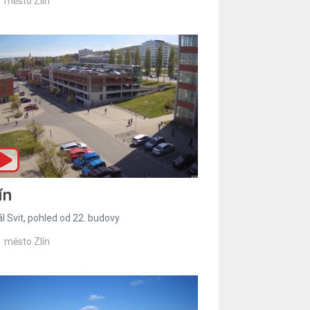
město Zlín
ín
l Svit, pohled od 22. budovy
město Zlín