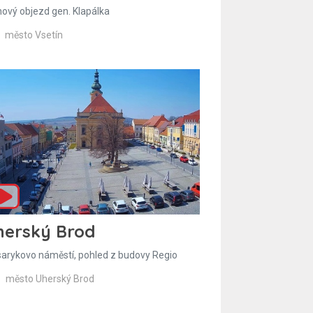
hový objezd gen. Klapálka
město Vsetín
herský Brod
arykovo náměstí, pohled z budovy Regio
město Uherský Brod