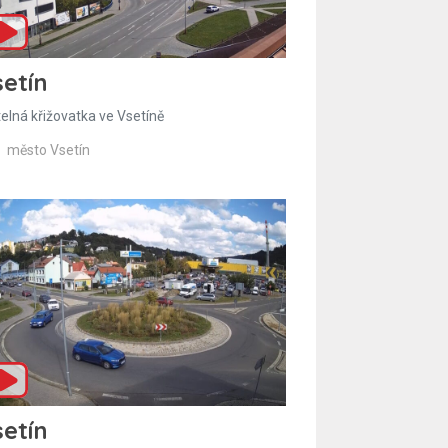
etín
telná křižovatka ve Vsetíně
město Vsetín
etín