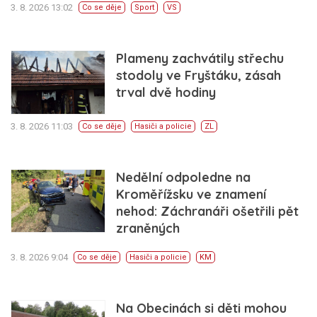
3. 8. 2026 13:02
Co se děje
Sport
VS
Plameny zachvátily střechu
stodoly ve Fryštáku, zásah
trval dvě hodiny
3. 8. 2026 11:03
Co se děje
Hasiči a policie
ZL
Nedělní odpoledne na
Kroměřížsku ve znamení
nehod: Záchranáři ošetřili pět
zraněných
3. 8. 2026 9:04
Co se děje
Hasiči a policie
KM
Na Obecinách si děti mohou