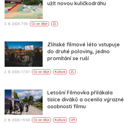
užít novou kuličkodráhu
3. 8. 2026 7:00
Co se děje
ZL
Zlínské filmové léto vstupuje
do druhé poloviny, jedno
promítání se ruší
2. 8. 2026 17:37
Co se děje
Kultura
ZL
Letošní Filmovka přilákala
tisíce diváků a ocenila výrazné
osobnosti filmu
2. 8. 2026 15:04
Co se děje
Kultura
UH