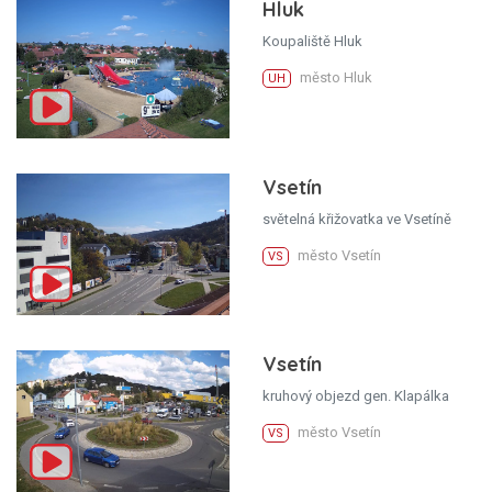
Hluk
Koupaliště Hluk
město Hluk
UH
Vsetín
světelná křižovatka ve Vsetíně
město Vsetín
VS
Vsetín
kruhový objezd gen. Klapálka
město Vsetín
VS