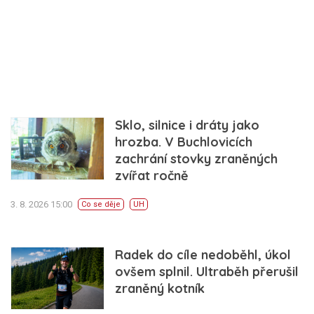
Sklo, silnice i dráty jako
hrozba. V Buchlovicích
zachrání stovky zraněných
zvířat ročně
3. 8. 2026 15:00
Co se děje
UH
Radek do cíle nedoběhl, úkol
ovšem splnil. Ultraběh přerušil
zraněný kotník