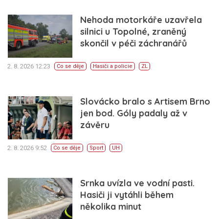
Nehoda motorkáře uzavřela
silnici u Topolné, zraněný
skončil v péči záchranářů
2. 8. 2026 12:23
Co se děje
Hasiči a policie
ZL
Slovácko bralo s Artisem Brno
jen bod. Góly padaly až v
závěru
2. 8. 2026 9:52
Co se děje
Sport
UH
Srnka uvízla ve vodní pasti.
Hasiči ji vytáhli během
několika minut