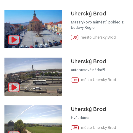
Uherský Brod
Masarykovo náměstí, pohled z
budovy Regio
město Uherský Brod
UB
Uherský Brod
autobusové nádraží
město Uherský Brod
UH
Uherský Brod
Hvězdárna
město Uherský Brod
UH