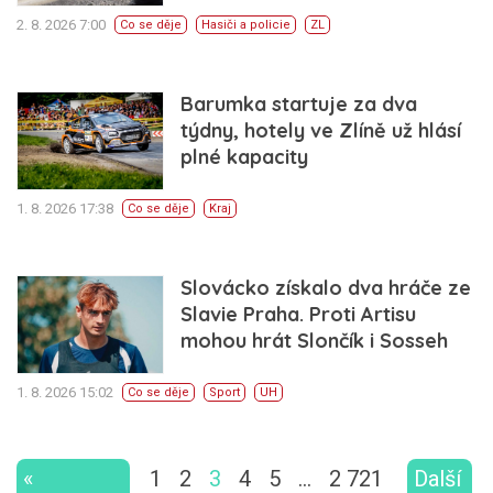
2. 8. 2026 7:00
Co se děje
Hasiči a policie
ZL
Barumka startuje za dva
týdny, hotely ve Zlíně už hlásí
plné kapacity
1. 8. 2026 17:38
Co se děje
Kraj
Slovácko získalo dva hráče ze
Slavie Praha. Proti Artisu
mohou hrát Slončík i Sosseh
1. 8. 2026 15:02
Co se děje
Sport
UH
«
1
2
3
4
5
…
2 721
Další