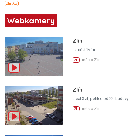
Webkamery
Zlín
náměstí Míru
město Zlín
ZL
Zlín
areál Svit, pohled od 22. budovy
město Zlín
ZL