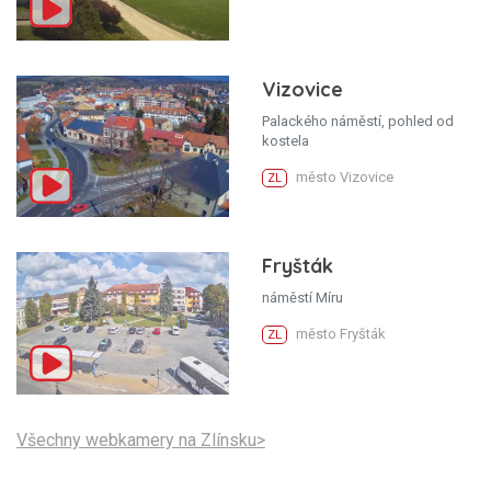
Vizovice
Palackého náměstí, pohled od
kostela
město Vizovice
ZL
Fryšták
náměstí Míru
město Fryšták
ZL
Všechny webkamery na Zlínsku>