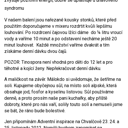
zvyšuje pozitivní energii, dobře se uplatňuje u únavového
syndromu
V našem balení jsou nařezané kousky stonků, které před
použitím doporučujeme v mixeru rozdrtit kvůli lepšímu
louhování. Po rozdrcení čajovou lžíci dáme do ¼ litru vroucí
vody a vaříme 10 minut a po odstavení necháme ještě 20
minut louhovat. Každé množství vaříme dvakrát a tím
získáme denní dávku dvou čajů.
POZOR: Tinospora není vhodná pro děti do 12 let a pro
těhotné a kojící ženy. Nepřekračovat denní dávku.
A maličkost na závěr. Málokdo si uvědomuje, že šetříme na
soli. Kupujeme obyčejnou sůl, na místo soli alpské, která
obsahuje jod, fosfor a kyselinu listovou. Sůl používáme
denně, a proto prosím naše pani kuchařky, aby příště
dobroty, které pro nás vaří, solily touto solí a nemuseli jsme
se bát, že ráno bude bolestivé.
Jen připomínám Adventní inspirace na Chvalčově 23. 24. a
25. listopadu 2012. Neměli bychom zapomínat na