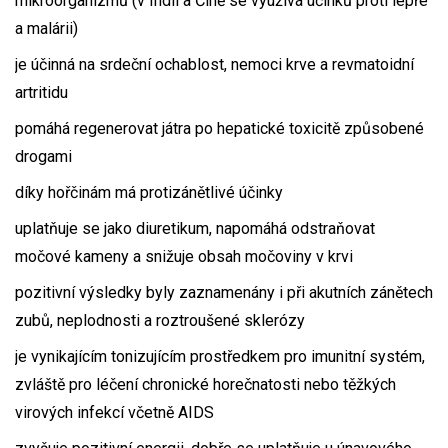
mikroorganizmů (v Indii a Číně se využívá účinků proti lepře
a malárii)
je účinná na srdeční ochablost, nemoci krve a revmatoidní
artritidu
pomáhá regenerovat játra po hepatické toxicitě způsobené
drogami
díky hořčinám má protizánětlivé účinky
uplatňuje se jako diuretikum, napomáhá odstraňovat
močové kameny a snižuje obsah močoviny v krvi
pozitivní výsledky byly zaznamenány i při akutních zánětech
zubů, neplodnosti a roztroušené sklerózy
je vynikajícím tonizujícím prostředkem pro imunitní systém,
zvláště pro léčení chronické horečnatosti nebo těžkých
virových infekcí včetně AIDS