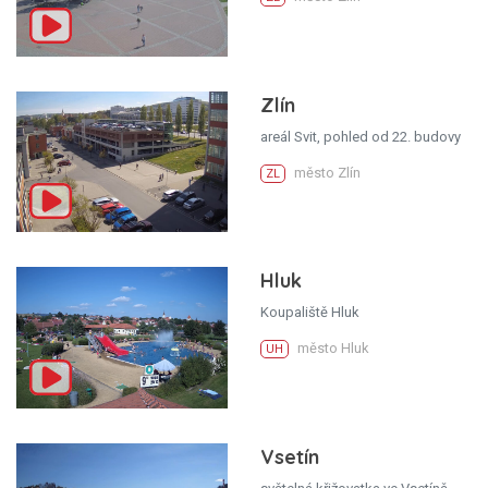
Zlín
areál Svit, pohled od 22. budovy
město Zlín
ZL
Hluk
Koupaliště Hluk
město Hluk
UH
Vsetín