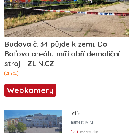
Webkamery
Zlín
náměstí Míru
město Zlín
ZL