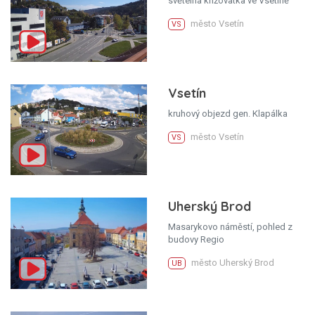
světelná křižovatka ve Vsetíně
město Vsetín
VS
Vsetín
kruhový objezd gen. Klapálka
město Vsetín
VS
Uherský Brod
Masarykovo náměstí, pohled z
budovy Regio
město Uherský Brod
UB