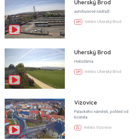
Uherský Brod
autobusové nádraží
město Uherský Brod
UH
Uherský Brod
Hvězdárna
město Uherský Brod
UH
Vizovice
Palackého náměstí, pohled od
kostela
město Vizovice
ZL