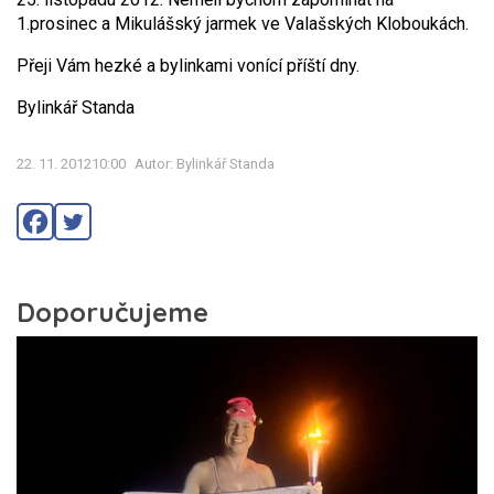
1.prosinec a Mikulášský jarmek ve Valašských Kloboukách.
Přeji Vám hezké a bylinkami vonící příští dny.
Bylinkář Standa
22. 11. 201210:00
Autor: Bylinkář Standa