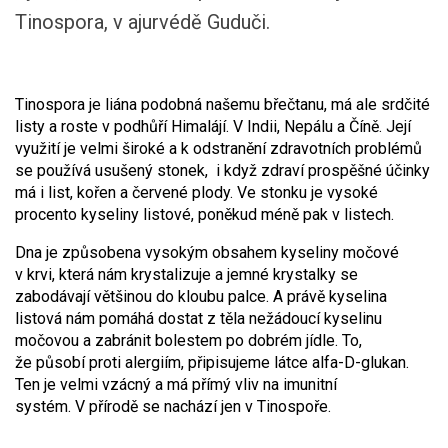
Tinospora, v ajurvédě Guduči.
Tinospora je liána podobná našemu břečtanu, má ale srdčité
listy a roste v podhůří Himalájí. V Indii, Nepálu a Číně. Její
využití je velmi široké a k odstranění zdravotních problémů
se používá usušený stonek, i když zdraví prospěšné účinky
má i list, kořen a červené plody. Ve stonku je vysoké
procento kyseliny listové, poněkud méně pak v listech.
Dna je způsobena vysokým obsahem kyseliny močové
v krvi, která nám krystalizuje a jemné krystalky se
zabodávají většinou do kloubu palce. A právě kyselina
listová nám pomáhá dostat z těla nežádoucí kyselinu
močovou a zabránit bolestem po dobrém jídle. To,
že působí proti alergiím, připisujeme látce alfa-D-glukan.
Ten je velmi vzácný a má přímý vliv na imunitní
systém. V přírodě se nachází jen v Tinospoře.