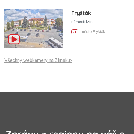
Fryšták
náměstí Míru
město Fryšták
ZL
Všechny webkamery na Zlínsku>