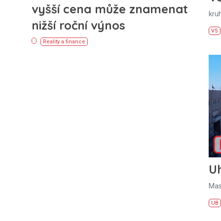
vyšší cena může znamenat
kru
nižší roční výnos
VS
Reality a finance
U
Mas
UB