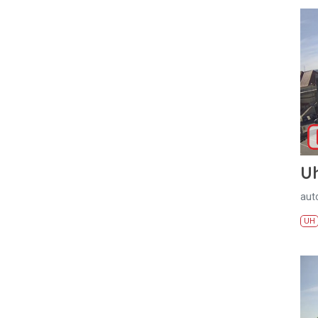
U
aut
UH