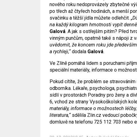
nového roku nedoprovázely zbytečné výči
po třech až čtyřech hodinách, a menší por
svačinku a těžší jídla můžete odlehčit.
„D
na každý kilogram hmotnosti vypít denně t
Galová
. A jak s ostřejším pitím? Před tv
vinným punčům, opatrně také s nápoji z 
uvědomit, že koncem roku jde především 
a rychleji,“
dodala
Galová
.
Ve Zlíně pomáhá lidem s poruchami příjm
speciální materiály, informace o možnost
Pokud cítíte, že problém se stravováním 
odborníka. Lékaře, psychologa, psychiatr
sídlí v prostorách Poradny pro ženy a d
6, vchod ze strany Vysokoškolských kole
materiály, informace o možnostech léčby, 
literatura,“
sdělila Zlin.cz vedoucí poboč
domluvě na telefonu 725 112 703 nebo em