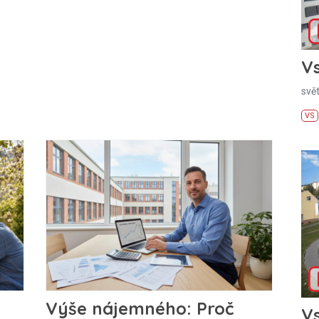
Vs
svě
VS
Výše nájemného: Proč
Vs