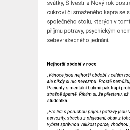
svátky, Silvestr a Nový rok post
cukroví či smaženého kapra se sa
společného stolu, kterých v tomt
příjmu potravy, psychickým one
sebevražedného jednání.
Nejhorší období v roce
„Vánoce jsou nejhorší období v celém roce
ale nikdy si nic nevezmu. Prostě nemůžu,
Pacienty s mentální bulimií pak trápí pr
strašně špatně. Říkám si, že přestanu, až 
studentka.
„Pro lidi s poruchou příjmu potravy jso
nervozity, strachu z přejedení, obav z to
vybrat správnou velikost porce, vhodnou 