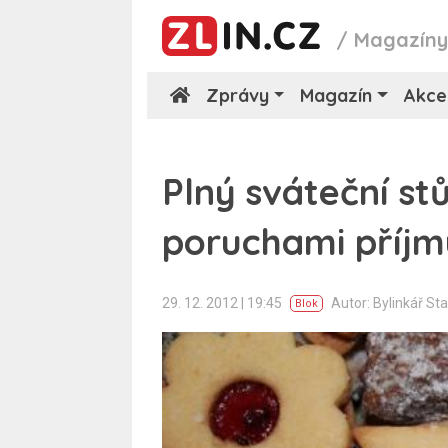
/
Magazín
Zprávy
Magazín
Akce
Plný sváteční stůl
poruchami příjm
29. 12. 2012 | 19:45
Autor: Bylinkář St
Blok