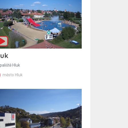
luk
paliště Hluk
město Hluk