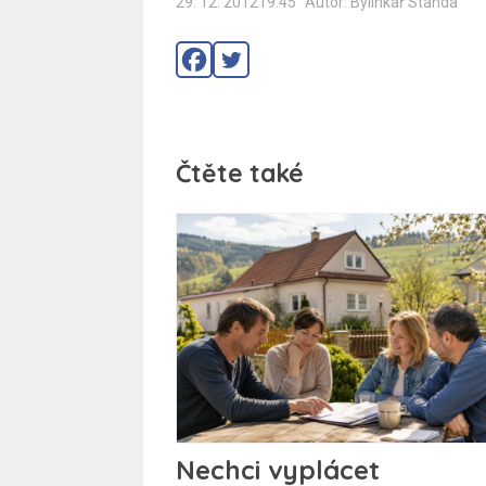
29. 12. 201219:45
Autor: Bylinkář Standa
Čtěte také
Nechci vyplácet