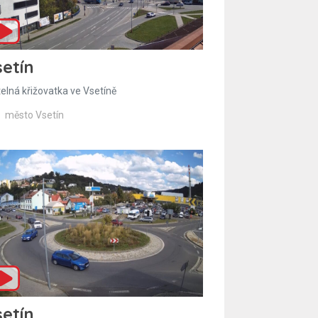
etín
telná křižovatka ve Vsetíně
město Vsetín
etín