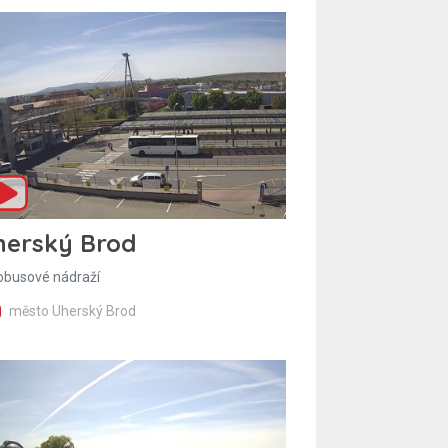
herský Brod
obusové nádraží
město Uherský Brod