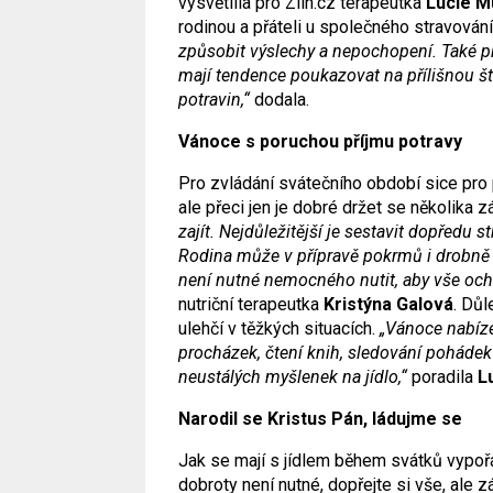
vysvětlila pro Zlin.cz terapeutka
Lucie M
rodinou a přáteli u společného stravován
způsobit výslechy a nepochopení. Také p
mají tendence poukazovat na přílišnou š
potravin,“
dodala.
Vánoce s poruchou příjmu potravy
Pro zvládání svátečního období sice pro p
ale přeci jen je dobré držet se několika 
zajít. Nejdůležitější je sestavit dopředu 
Rodina může v přípravě pokrmů i drobně u
není nutné nemocného nutit, aby vše ochut
nutriční terapeutka
Kristýna Galová
. Důl
ulehčí v těžkých situacích.
„Vánoce nabíz
procházek, čtení knih, sledování pohádek 
neustálých myšlenek na jídlo,“
poradila
L
Narodil se Kristus Pán, ládujme se
Jak se mají s jídlem během svátků vypořá
dobroty není nutné, dopřejte si vše, ale 