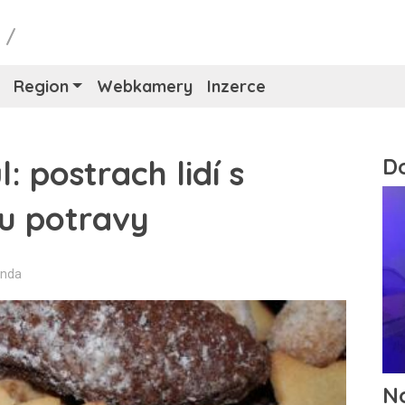
y
/
Region
Webkamery
Inzerce
: postrach lidí s
u potravy
anda