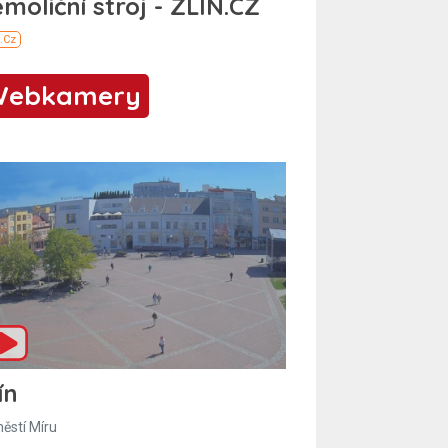
Webkamery
ín
ěstí Míru