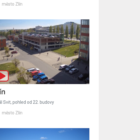
město Zlín
ín
l Svit, pohled od 22. budovy
město Zlín