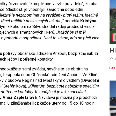
tky či zdravotní komplikace. Jezte pravidelně, zhruba
ce. Sladkosti je vhodnější zařadit na dopolední
ůležité je nezapomínat na vyvážený pitný režim, ideálně
řicet mililitrů neslazených tekutin,“
poradila
Kristýna
rdým alkoholem na Silvestra dát raději přednost vínu a
vaječných a smetanových likérů
. „Každý by si měl
o pohodu a odpočinek. Není to závod, kdo se přejí více
H
u potravy občanské sdružení Anabell, bezplatně nabízí
ech léčby i potřebné kontakty.
Kou
UH
nedokážete sami zvládat, neváhejte se obrátit na
a, terapeuta nebo Občanské sdružení Anabell. Ve Zlíně
ívky v budově Regina nad Městským divadlem (Divadelní
jí Štefánikova).
„Klientům bezplatně nabízíme speciální
potřebné kontakty. K zapůjčení je také speciální
ky
Anna Zapletalová
. Návštěva je možná po předchozí
ailu zlin@anabell.cz každé úterý od 15 do 18 hodin.