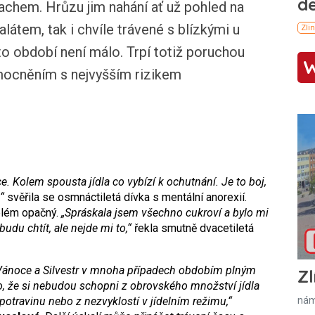
rachem. Hrůzu jim nahání ať už pohled na
látem, tak i chvíle trávené s blízkými u
o období není málo. Trpí totiž poruchou
mocněním s nejvyšším rizikem
. Kolem spousta jídla co vybízí k ochutnání. Je to boj,
“
svěřila se osmnáctiletá dívka s mentální anorexií.
oblém opačný.
„Spráskala jsem všechno cukroví a bylo mi
budu chtít, ale nejde mi to,“
řekla smutně dvacetiletá
u Vánoce a Silvestr v mnoha případech obdobím plným
Zl
ho, že si nebudou schopni z obrovského množství jídla
potravinu nebo z nezvyklostí v jídelním režimu,“
nám