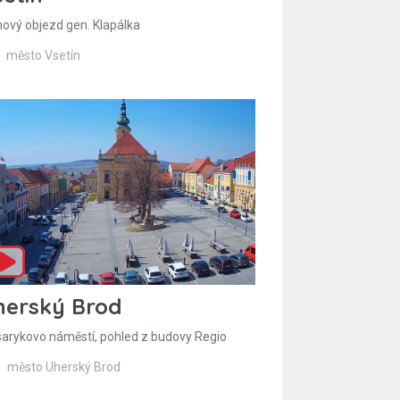
hový objezd gen. Klapálka
město Vsetín
herský Brod
arykovo náměstí, pohled z budovy Regio
město Uherský Brod