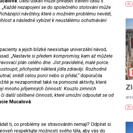
ucalová
. Další úskalí může přinášet trávení času s
ZL
í.
„Každé nezapojení se do společného stolování může
řicházející návštěvy, které o možném problému nevědí,
tíhlost a následně vybízet k neustálému ochutnávání
acienty a jejich blízké neexistuje univerzální návod,
zásad
. „Nastavte si předem kompromisy, kam až můžete
stravovací plán celého dne. Jíst pravidelně, malé porce.
stoupit, přichystat některá jídla zdravěji. Rozhodně
nal, snědl celou porci nebo si přidal,“
doporučila
ežité je nezapomínat také na pomocné aktivity, které
Zl
ejí mnoho příjemných činností. Kouzlo zimních
či další oblíbené činnosti, které umožní odpoutat se od
areá
ucie Mucalová
.
ZL
dat ti, co problémy se stravováním nemají? Odpírat si
zároveň respektujte možnosti svého těla, aby vás do