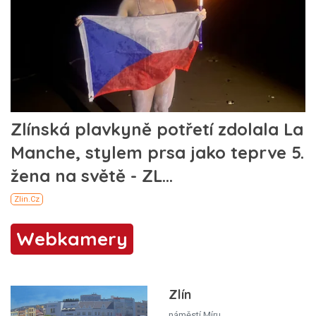
Webkamery
Zlín
náměstí Míru