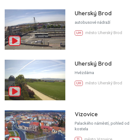
Uherský Brod
autobusové nádraží
město Uherský Brod
UH
Uherský Brod
Hvězdárna
město Uherský Brod
UH
Vizovice
Palackého náměstí, pohled od
kostela
město Vizovice
ZL