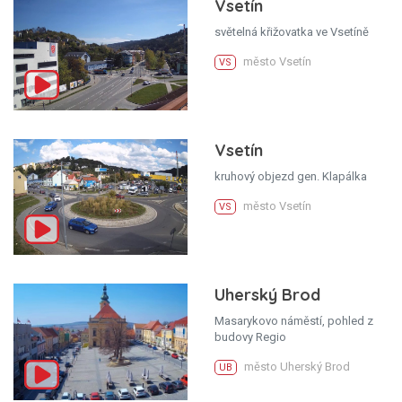
Vsetín
světelná křižovatka ve Vsetíně
město Vsetín
VS
Vsetín
kruhový objezd gen. Klapálka
město Vsetín
VS
Uherský Brod
Masarykovo náměstí, pohled z
budovy Regio
město Uherský Brod
UB