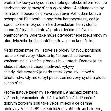
tvorbě nukleových kyselin, nositelů genetické informace. Je
nezbytná pro správný růst a vývoj plodu. A nefungovala by
nám bez ní pořádně nervová soustava. Vzhledem ke své
schopnosti řídit tvorbu a spotřebu homocysteinu, což je
specifická aminokyselina kardiovaskulárního systému,
napomáhá kyselina listová proti srdečním a cévním
onemocněním. Dále také může odvracet nebezpečí rakoviny
plic, děložního hrdla, tlustého střeva nebo konečníku.
Nedostatek kyseliny listové se projeví únavou, poruchou
růstu a krvetvorby. Můžete trpět i poruchou trávení,
změnami na sliznicích, především v ústech. Dostavuje se
slabost, bledost, zapomnětlivost, výkyvy
nálady. Nebezpečný je nedostatek kyseliny listové v
těhotenství, kdy může být poškozen nervový systém plodu
a jeho růst.
Kromě listové zeleniny se vitamin B9 nachází zejména
v játrech, kvasnicích, ořechách a luštěninách. Poměrně
dobrým zdrojem jsou také vejce, mléko a celozrnné
obiloviny. Vitamín B9 také dokážou tvořit střevní baktérie,