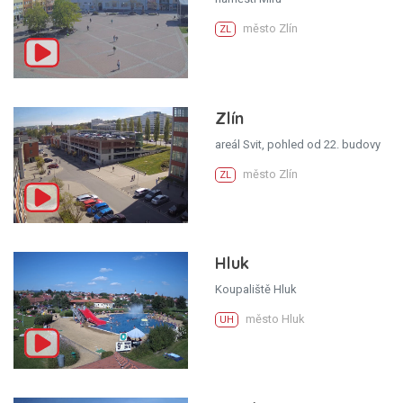
město Zlín
ZL
Zlín
areál Svit, pohled od 22. budovy
město Zlín
ZL
Hluk
Koupaliště Hluk
město Hluk
UH