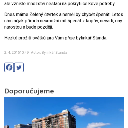
ale vzniklé množství nestačí na pokrytí celkové potřeby.
Dnes máme Zelený čtvrtek a neměl by chybět špenát. Letos
nám nějak příroda neumožní mít špenát z kopřiv, nevadí, ony
narostou a bude později.
Hezké prožití svátků jara Vám přeje bylinkář Standa.
2. 4. 201510:49
Autor: Bylinkář Standa