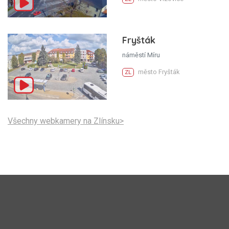
Fryšták
náměstí Míru
město Fryšták
ZL
Všechny webkamery na Zlínsku>