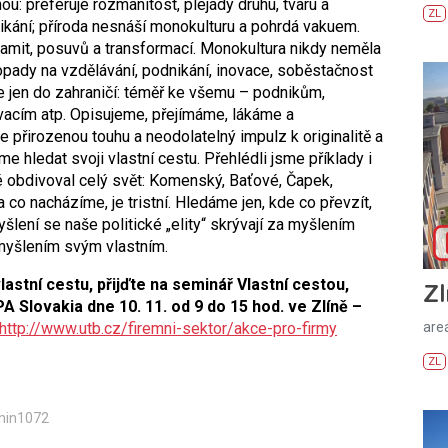
u: preferuje rozmanitost, plejády druhu, tvaru a
ZL
ikání; příroda nesnáší monokulturu a pohrdá vakuem.
kalamit, posuvů a transformací. Monokultura nikdy neměla
pady na vzdělávání, podnikání, inovace, soběstačnost
e jen do zahraničí: téměř ke všemu – podnikům,
vacím atp. Opisujeme, přejímáme, lákáme a
me přirozenou touhu a neodolatelný impulz k originalitě a
me hledat svoji vlastní cestu. Přehlédli jsme příklady i
é obdivoval celý svět: Komenský, Baťové, Čapek,
co nacházíme, je tristní. Hledáme jen, kde co převzít,
šlení se naše politické „elity“ skrývají za myšlením
myšlením svým vlastním.
lastní cestu, přijďte na seminář Vlastní cestou,
Zl
A Slovakia dne 10. 11. od 9 do 15 hod. ve Zlíně –
http://www.utb.cz/firemni-sektor/akce-pro-firmy
areá
ZL
min1072