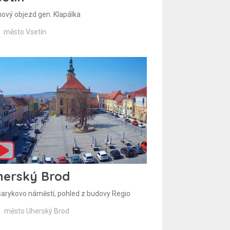
hový objezd gen. Klapálka
město Vsetín
herský Brod
arykovo náměstí, pohled z budovy Regio
město Uherský Brod