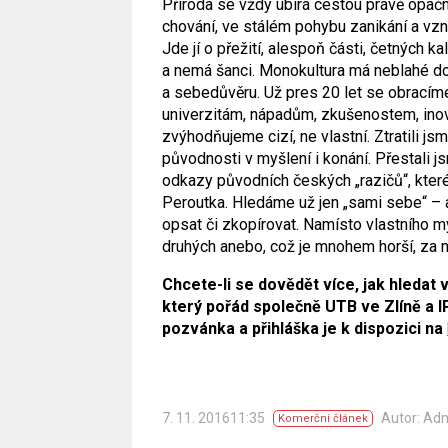
Příroda se vždy ubírá cestou právě opačno
chování, ve stálém pohybu zanikání a vzn
Jde jí o přežití, alespoň části, četných 
a nemá šanci. Monokultura má neblahé do
a sebedůvěru. Už pres 20 let se obracím
univerzitám, nápadům, zkušenostem, ino
zvýhodňujeme cizí, ne vlastní. Ztratili js
původnosti v myšlení i konání. Přestali js
odkazy původních českých „razičů“, kter
Peroutka. Hledáme už jen „sami sebe“ – a 
opsat či zkopírovat. Namísto vlastního my
druhých anebo, což je mnohem horší, za 
Chcete-li se dovědět více, jak hledat v
který pořád společně UTB ve Zlíně a IP
pozvánka a přihláška je k dispozici na
7. 11. 201611:35
Autor: Ad
Komerční článek