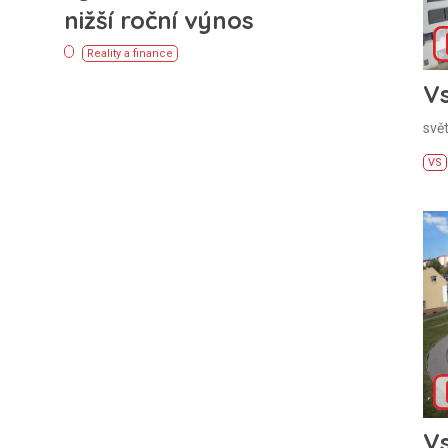
nižší roční výnos
Reality a finance
Vs
svě
VS
Vs