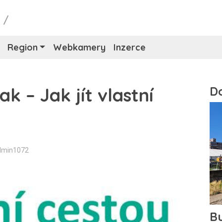
y
/
Region
Webkamery
Inzerce
ak – Jak jít vlastní
dmin1072