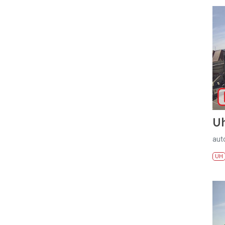
U
aut
UH