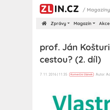
/
Magazín
Zprávy
Magazín
Akce
prof. Ján Košturi
cestou? (2. díl)
7. 11. 2016 | 11:35
Autor: A
Komerční článek