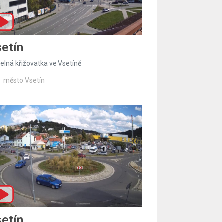
etín
telná křižovatka ve Vsetíně
město Vsetín
etín