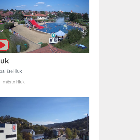
luk
paliště Hluk
město Hluk