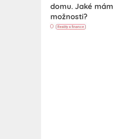
domu. Jaké mám
možnosti?
Reality a finance