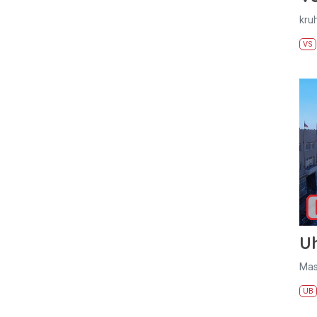
kru
VS
U
Mas
UB