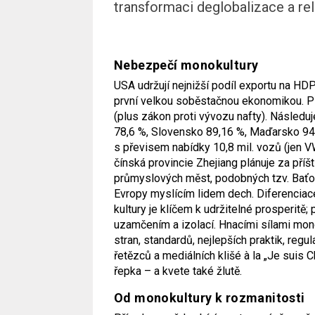
transformaci deglobalizace a relo
Nebezpečí monokultury
USA udržují nejnižší podíl exportu na HD
první velkou soběstačnou ekonomikou. Př
(plus zákon proti vývozu nafty). Následu
78,6 %, Slovensko 89,16 %, Maďarsko 94 
s převisem nabídky 10,8 mil. vozů (jen V
čínská provincie Zhejiang plánuje za příš
průmyslových měst, podobných tzv. Baťo
Evropy myslícím lidem dech. Diferenciac
kultury je klíčem k udržitelné prosperitě;
uzamčením a izolací. Hnacími sílami monok
stran, standardů, nejlepších praktik, regu
řetězců a mediálních klišé à la „Je suis 
řepka – a kvete také žlutě.
Od monokultury k rozmanitosti