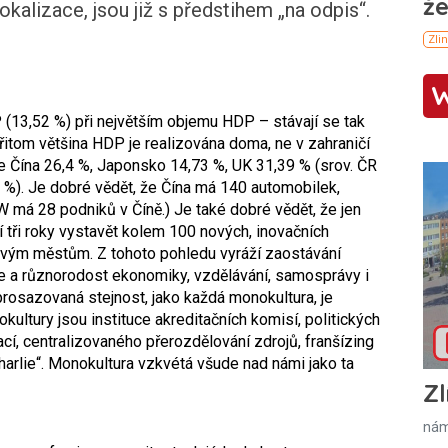
kalizace, jsou již s předstihem „na odpis“.
P (13,52 %) při největším objemu HDP – stávají se tak
itom většina HDP je realizována doma, ne v zahraničí
je Čína 26,4 %, Japonsko 14,73 %, UK 31,39 % (srov. ČR
%). Je dobré vědět, že Čína má 140 automobilek,
W má 28 podniků v Číně.) Je také dobré vědět, že jen
tí tři roky vystavět kolem 100 nových, inovačních
vým městům. Z tohoto pohledu vyráží zaostávání
e a různorodost ekonomiky, vzdělávání, samosprávy i
 prosazovaná stejnost, jako každá monokultura, je
ultury jsou instituce akreditačních komisí, politických
lací, centralizovaného přerozdělování zdrojů, franšízing
Charlie“. Monokultura vzkvétá všude nad námi jako ta
Zl
nám