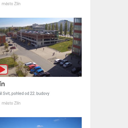
město Zlín
ín
l Svit, pohled od 22. budovy
město Zlín