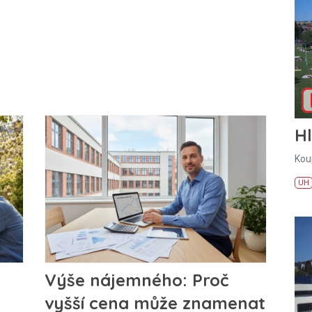
H
Kou
UH
Výše nájemného: Proč
vyšší cena může znamenat