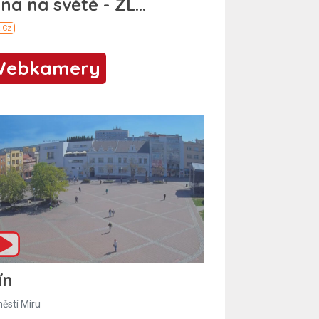
Webkamery
ín
ěstí Míru