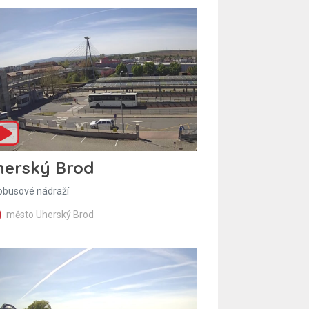
herský Brod
obusové nádraží
město Uherský Brod