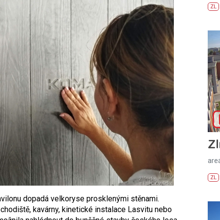
ZL
Zl
areá
ZL
ř pavilonu dopadá velkoryse prosklenými stěnami.
chodiště, kavárny, kinetické instalace Lasvitu nebo