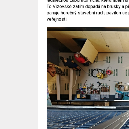
jedinečnou Laboratoř ticha, která lidem 
To Vizovské zatím dopadá na brusky a pi
panuje horečný stavební ruch, pavilon se
veřejnosti.