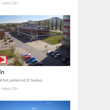
město Zlín
ín
l Svit, pohled od 22. budovy
město Zlín