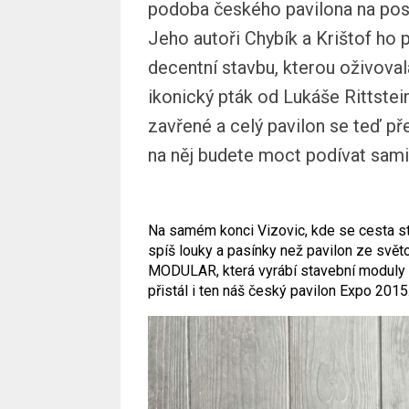
podoba českého pavilona na pos
Jeho autoři Chybík a Krištof ho p
decentní stavbu, kterou oživoval
ikonický pták od Lukáše Rittstei
zavřené a celý pavilon se teď př
na něj budete moct podívat sami
Na samém konci Vizovic, kde se cesta stá
spíš louky a pasínky než pavilon ze svět
MODULAR, která vyrábí stavební moduly a
přistál i ten náš český pavilon Expo 2015