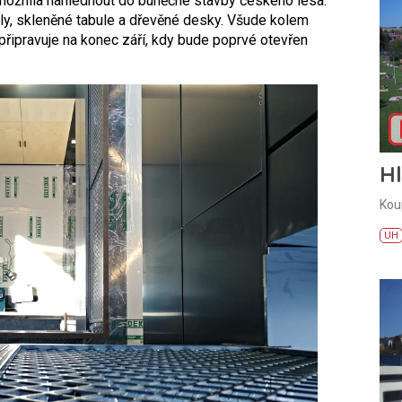
umožnila nahlédnout do buněčné stavby českého lesa.
ly, skleněné tabule a dřevěné desky. Všude kolem
 připravuje na konec září, kdy bude poprvé otevřen
H
Kou
UH