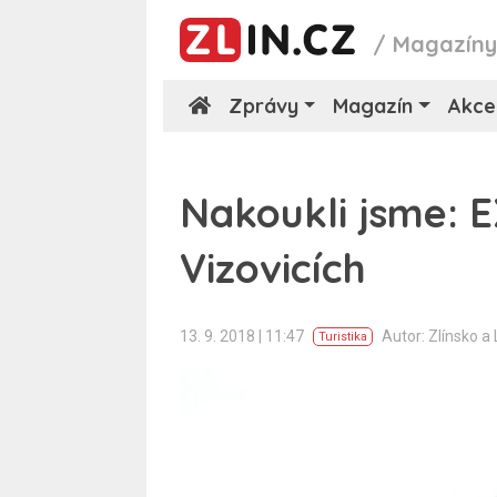
/
Magazín
Zprávy
Magazín
Akce
Nakoukli jsme: 
Vizovicích
13. 9. 2018 | 11:47
Autor: Zlínsko a
Turistika