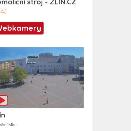
Webkamery
ín
ěstí Míru