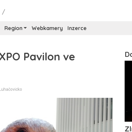
y
/
Region
Webkamery
Inzerce
EXPO Pavilon ve
 Luhačovicko