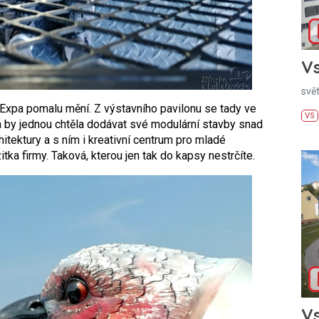
Vs
svě
 Expa pomalu mění. Z výstavního pavilonu se tady ve
VS
rá by jednou chtěla dodávat své modulární stavby snad
hitektury a s ním i kreativní centrum pro mladé
itka firmy. Taková, kterou jen tak do kapsy nestrčíte.
Vs