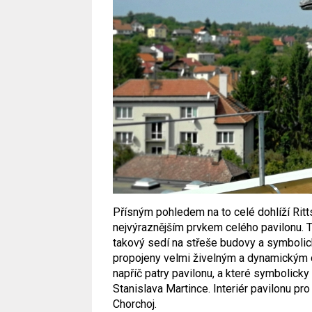
Přísným pohledem na to celé dohlíží Ritts
nejvýraznějším prvkem celého pavilonu. T
takový sedí na střeše budovy a symbolick
propojeny velmi živelným a dynamickým d
napříč patry pavilonu, a které symbolicky 
Stanislava Martince. Interiér pavilonu pr
Chorchoj.