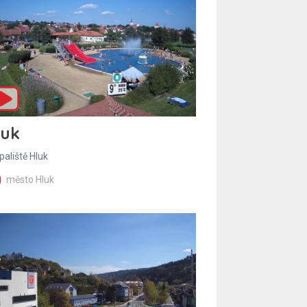
luk
paliště Hluk
město Hluk