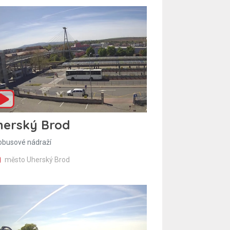
herský Brod
obusové nádraží
město Uherský Brod