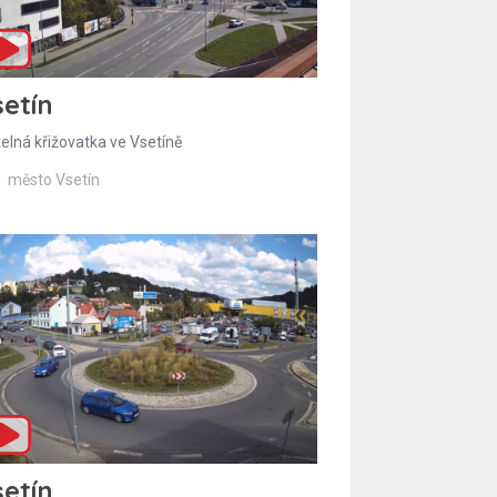
etín
telná křižovatka ve Vsetíně
město Vsetín
etín