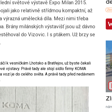
lední světové výstavě Expo Milan 2015.
ojali jako relativně střídmou kompaktní, až
a výrazná umělecká díla. Mezi nimi třeba
na. Brány milánských výstavišť jsou už dávno
estěhoval do Vizovic. I s ptákem. Už brzy se
.
čí k vesničkám Lhotsko a Bratřejov, už byste čekali
ové výstavy. Právě tady ale stojí sídlo firmy KOMA
 vozí je do celého světa. A právě tady před nedávnem
.
Zl
nám