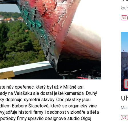
kru
VS
teinův opeřenec, který byl už v Miláně asi
ady na Valašsku ale dostal ještě kamaráda. Druhý
U
y doplňuje symetrii stavby. Obě plastiky jsou
ílem Barbory Šlapetové, které se organicky vine
Mas
vyjadřuje historii firmy i osobnost vizionáře a šéfa
UB
o potřeby firmy upravilo designové studio Olgoj