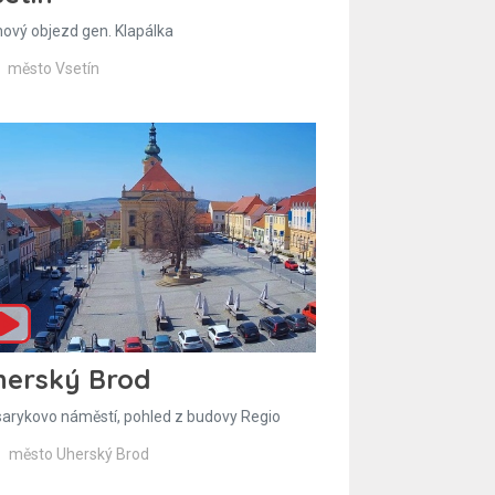
hový objezd gen. Klapálka
město Vsetín
herský Brod
arykovo náměstí, pohled z budovy Regio
město Uherský Brod