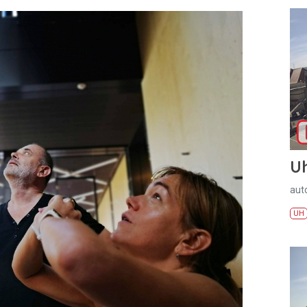
U
aut
UH