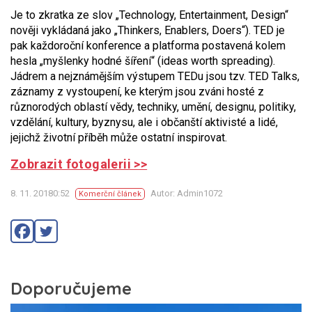
Je to zkratka ze slov „Technology, Entertainment, Design“
nověji vykládaná jako „Thinkers, Enablers, Doers“). TED je
pak každoroční konference a platforma postavená kolem
hesla „myšlenky hodné šíření“ (ideas worth spreading).
Jádrem a nejznámějším výstupem TEDu jsou tzv. TED Talks,
záznamy z vystoupení, ke kterým jsou zváni hosté z
různorodých oblastí vědy, techniky, umění, designu, politiky,
vzdělání, kultury, byznysu, ale i občanští aktivisté a lidé,
jejichž životní příběh může ostatní inspirovat.
Zobrazit fotogalerii >>
8. 11. 20180:52
Autor: Admin1072
Komerční článek