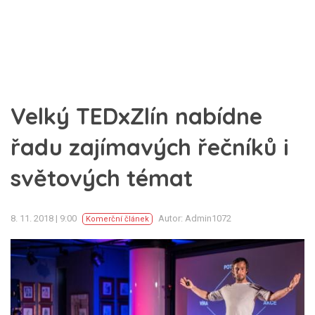
Velký TEDxZlín nabídne
řadu zajímavých řečníků i
světových témat
8. 11. 2018 | 9:00
Autor: Admin1072
Komerční článek