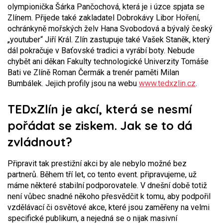
olympionička Šárka Pančochová, která je i úzce spjata se
Zlínem. Přijede také zakladatel Dobrokávy Libor Hoření,
ochránkyně mořských želv Hana Svobodová a bývalý český
„youtuber“ Jiří Král. Zlín zastupuje také Vašek Staněk, který
dál pokračuje v Baťovské tradici a vyrábí boty. Nebude
chybět ani děkan Fakulty technologické Univerzity Tomáše
Bati ve Zlíně Roman Čermák a trenér paměti Milan
Bumbálek. Jejich profily jsou na webu
www.tedxzlin.cz
.
TEDxZlín je akcí, která se nesmí
pořádat se ziskem. Jak se to dá
zvládnout?
Připravit tak prestižní akci by ale nebylo možné bez
partnerů. Během tří let, co tento event. připravujeme, už
máme některé stabilní podporovatele. V dnešní době totiž
není vůbec snadné někoho přesvědčit k tomu, aby podpořil
vzdělávací či osvětové akce, které jsou zaměřeny na velmi
specifické publikum, a nejedná se o nijak masivní