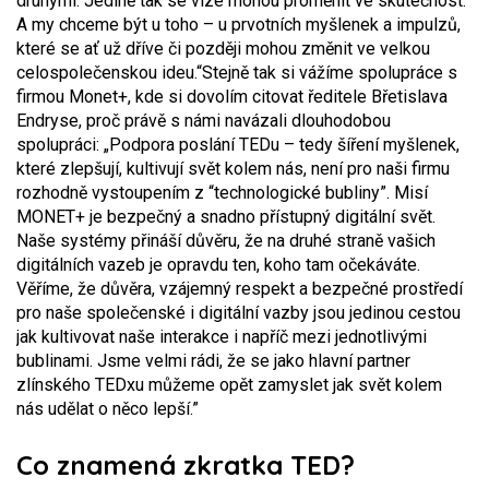
druhými. Jedině tak se vize mohou proměnit ve skutečnost.
A my chceme být u toho – u prvotních myšlenek a impulzů,
které se ať už dříve či později mohou změnit ve velkou
celospolečenskou ideu.“
Stejně tak si vážíme spolupráce s
firmou Monet+, kde si dovolím citovat ředitele Břetislava
Endryse, proč právě s námi navázali dlouhodobou
spolupráci: „Podpora poslání TEDu – tedy šíření myšlenek,
které zlepšují, kultivují svět kolem nás, není pro naši firmu
rozhodně vystoupením z “technologické bubliny”. Misí
MONET+ je bezpečný a snadno přístupný digitální svět.
Naše systémy přináší důvěru, že na druhé straně vašich
digitálních vazeb je opravdu ten, koho tam očekáváte.
Věříme, že důvěra, vzájemný respekt a bezpečné prostředí
pro naše společenské i digitální vazby jsou jedinou cestou
jak kultivovat naše interakce i napříč mezi jednotlivými
bublinami. Jsme velmi rádi, že se jako hlavní partner
zlínského TEDxu můžeme opět zamyslet jak svět kolem
nás udělat o něco lepší.”
Co znamená zkratka TED?