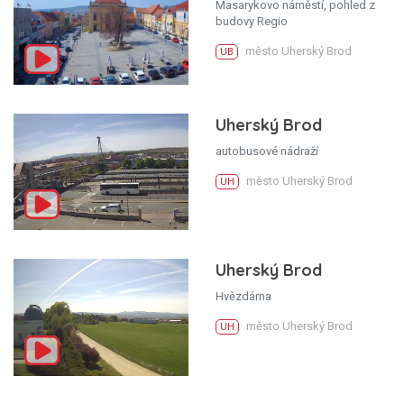
Masarykovo náměstí, pohled z
budovy Regio
město Uherský Brod
UB
Uherský Brod
autobusové nádraží
město Uherský Brod
UH
Uherský Brod
Hvězdárna
město Uherský Brod
UH