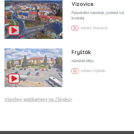
Vizovice
Palackého náměstí, pohled od
kostela
město Vizovice
ZL
Fryšták
náměstí Míru
město Fryšták
ZL
Všechny webkamery na Zlínsku>