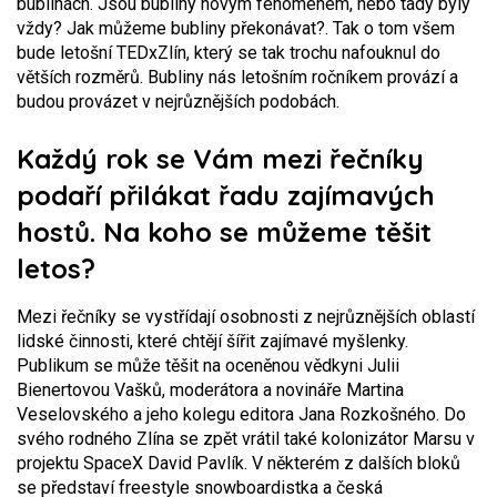
bublinách. Jsou bubliny novým fenoménem, nebo tady byly
vždy? Jak můžeme bubliny překonávat?. Tak o tom všem
bude letošní TEDxZlín, který se tak trochu nafouknul do
větších rozměrů. Bubliny nás letošním ročníkem provází a
budou provázet v nejrůznějších podobách.
Každý rok se Vám mezi řečníky
podaří přilákat řadu zajímavých
hostů. Na koho se můžeme těšit
letos?
Mezi řečníky se vystřídají osobnosti z nejrůznějších oblastí
lidské činnosti, které chtějí šířit zajímavé myšlenky.
Publikum se může těšit na oceněnou vědkyni Julii
Bienertovou Vašků, moderátora a novináře Martina
Veselovského a jeho kolegu editora Jana Rozkošného. Do
svého rodného Zlína se zpět vrátil také kolonizátor Marsu v
projektu SpaceX David Pavlík. V některém z dalších bloků
se představí freestyle snowboardistka a česká