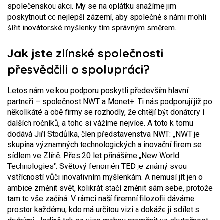
společenskou akci. My se na oplátku snažíme jim
poskytnout co nejlepší zázemí, aby společně s námi mohli
šířit inovátorské myšlenky tím správným směrem.
Jak jste zlínské společnosti
přesvědčili o spolupráci?
Letos nám velkou podporu poskytli především hlavní
partneři – společnost NWT a Monet+. Ti nás podporují již po
několikáté a obě firmy se rozhodly, že chtějí být donátory i
dalších ročníků, a toho si vážíme nejvíce. A toto k tomu
dodává Jiří Stodůlka, člen představenstva NWT: „NWT je
skupina významných technologických a inovační firem se
sídlem ve Zlíně. Přes 20 let přinášíme „New World
Technologies“. Světový fenomén TED je známý svou
vstřícností vůči inovativním myšlenkám. A nemusí jít jen o
ambice změnit svět, kolikrát stačí změnit sám sebe, protože
tam to vše začíná. V rámci naší firemní filozofii dáváme
prostor každému, kdo má určitou vizi a dokáže ji sdílet s