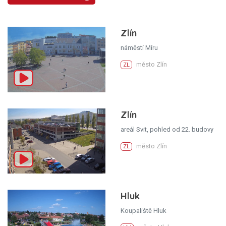
Zlín
náměstí Míru
město Zlín
ZL
Zlín
areál Svit, pohled od 22. budovy
město Zlín
ZL
Hluk
Koupaliště Hluk