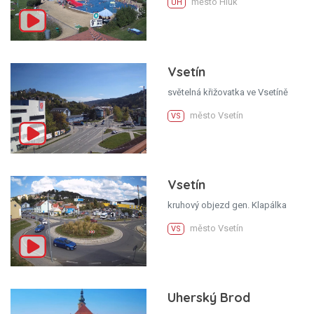
město Hluk
UH
Vsetín
světelná křižovatka ve Vsetíně
město Vsetín
VS
Vsetín
kruhový objezd gen. Klapálka
město Vsetín
VS
Uherský Brod