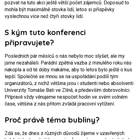
pozvat na tuto akci ještě větší počet zájemců. Doposud to
mohla být maximálně stovka lidí, letos si příspěvky
vyslechnou více než čtyři stovky lidí.
S kým tuto konferenci
připravujete?
Posledních pár měsíců o nás nebylo moc slyšet, ale my
jsme nezaháleli. Parádní zpětná vazba z minulého roku nás
nakopla a od té doby makáme, aby to letos bylo ještě o kus
lepší. Společně se mnou se na uspořádání podílí tým
organizátorů, z nichž většina jsou i studenti nebo absolventi
Univerzity Tomáše Bati ve Zlíně, a především dobrovolníci.
Přípravě vždy věnujeme nespočet hodin ve svém volném
čase, většina z nás přitom zvládá pracovní vytížení.
Proč právě téma bubliny?
Zdá se, že dnes z různých důvodů žijeme v uzavřených