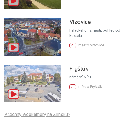
Vizovice
Palackého náměstí, pohled od
kostela
město Vizovice
ZL
Fryšták
náměstí Míru
město Fryšták
ZL
Všechny webkamery na Zlínsku>