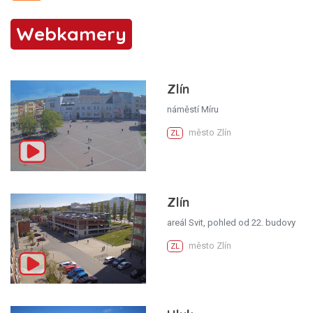
Webkamery
Zlín
náměstí Míru
město Zlín
ZL
Zlín
areál Svit, pohled od 22. budovy
město Zlín
ZL