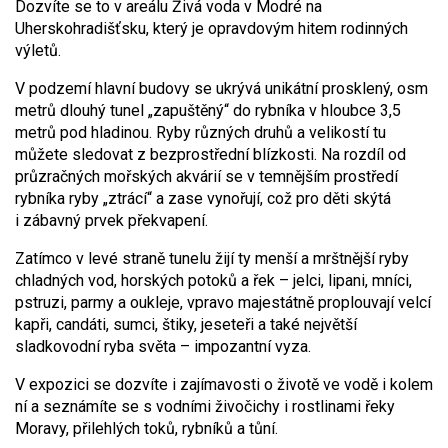
Dozvíte se to v areálu Živá voda v Modré na
Uherskohradišťsku, který je opravdovým hitem rodinných
výletů.
V podzemí hlavní budovy se ukrývá unikátní prosklený, osm
metrů dlouhý tunel „zapuštěný“ do rybníka v hloubce 3,5
metrů pod hladinou. Ryby různých druhů a velikostí tu
můžete sledovat z bezprostřední blízkosti. Na rozdíl od
průzračných mořských akvárií se v temnějším prostředí
rybníka ryby „ztrácí“ a zase vynořují, což pro děti skýtá
i zábavný prvek překvapení.
Zatímco v levé straně tunelu žijí ty menší a mrštnější ryby
chladných vod, horských potoků a řek – jelci, lipani, mníci,
pstruzi, parmy a oukleje, vpravo majestátně proplouvají velcí
kapři, candáti, sumci, štiky, jeseteři a také největší
sladkovodní ryba světa – impozantní vyza.
V expozici se dozvíte i zajímavosti o životě ve vodě i kolem
ní a seznámíte se s vodními živočichy i rostlinami řeky
Moravy, přilehlých toků, rybníků a tůní.