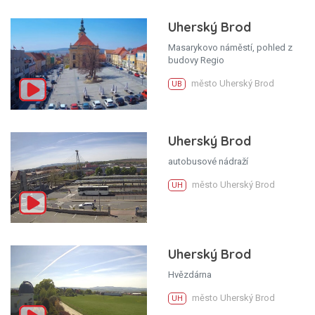
Uherský Brod
Masarykovo náměstí, pohled z
budovy Regio
město Uherský Brod
UB
Uherský Brod
autobusové nádraží
město Uherský Brod
UH
Uherský Brod
Hvězdárna
město Uherský Brod
UH