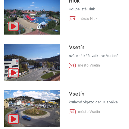
Hluk
Koupaliště Hluk
město Hluk
UH
Vsetín
světelná křižovatka ve Vsetíně
město Vsetín
VS
Vsetín
kruhový objezd gen. Klapálka
město Vsetín
VS