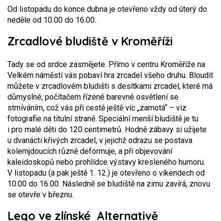
Od listopadu do konce dubna je otevřeno vždy od úterý do
neděle od 10.00 do 16.00.
Zrcadlové bludiště v Kroměříži
Tady se od srdce zasmějete. Přímo v centru Kroměříže na
Velkém náměstí vás pobaví hra zrcadel všeho druhu. Bloudit
můžete v zrcadlovém bludišti s desítkami zrcadel, které má
důmyslné, počítačem řízené barevné osvětlení se
stmíváním, což vás při cestě ještě víc „zamotá“ – viz
fotografie na titulní straně. Speciální menší bludiště je tu
i pro malé děti do 120 centimetrů. Hodně zábavy si užijete
u dvanácti křivých zrcadel, v jejichž odrazu se postava
kolemjdoucích různě deformuje, a při objevování
kaleidoskopů nebo prohlídce výstavy kresleného humoru.
V listopadu (a pak ještě 1. 12.) je otevřeno o víkendech od
10.00 do 16.00. Následně se bludiště na zimu zavírá, znovu
se otevře v březnu.
Lego ve zlínské Alternativě