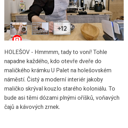
+12
HOLEŠOV - Hmmmm, tady to voní! Tohle
napadne každého, kdo otevře dveře do
maličkého krámku U Palet na holešovském
náměstí. Čistý a moderní interiér jakoby
maličko skrýval kouzlo starého koloniálu. To
bude asi těmi dózami plnými oříšků, voňavých
čajů a kávových zrnek.