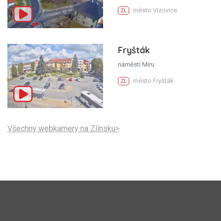
město Vizovice
ZL
Fryšták
náměstí Míru
město Fryšták
ZL
Všechny webkamery na Zlínsku>