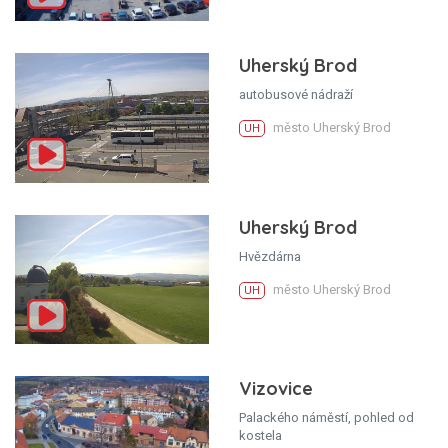
Uherský Brod
autobusové nádraží
město Uherský Brod
UH
Uherský Brod
Hvězdárna
město Uherský Brod
UH
Vizovice
Palackého náměstí, pohled od
kostela