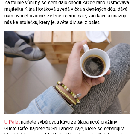
Za touhle vůní by se sem dalo chodit každé ráno. Usměvavá
majitelka Klára Horáková zvedá víčka skleněných dóz, dává
nám ovonět ovocné, zelené i černé čaje, vaří kávu a usazuje
nás ke stolečku, který je, světe div se, z palet.
U Palet
najdete výběrovou kávu ze šlapanické pražírny
Gusto Café, najdete tu Srí Lanské čaje, které se servírují v