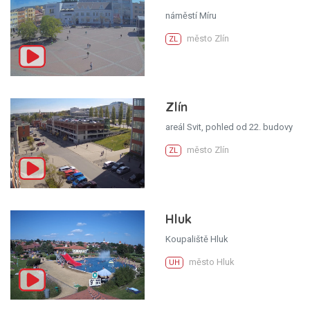
náměstí Míru
město Zlín
ZL
Zlín
areál Svit, pohled od 22. budovy
město Zlín
ZL
Hluk
Koupaliště Hluk
město Hluk
UH