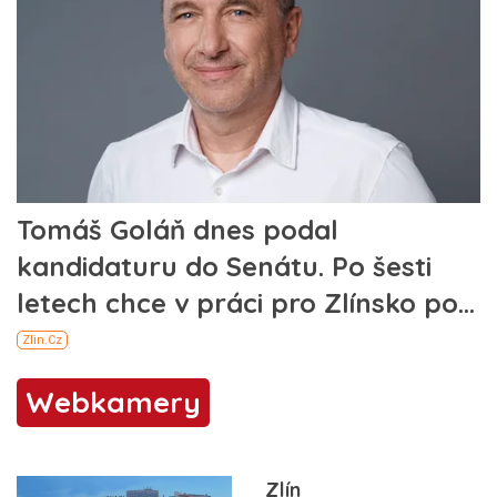
Webkamery
Zlín