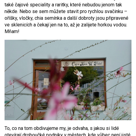
také čajové speciality a raritky, které nebudou jenom tak
někde. Nebo se sem můžete stavit pro rychlou svačinku –
oříšky, vločky, chia semínka a další dobroty jsou připravené
ve sklenicích a čekají jen na to, až je zalijete horkou vodou.
Mňam!
To, co na tom obdivujeme my, je odvaha, s jakou si lidé
otevírají droboučké podniky v městech, kde vůbec není jisté,