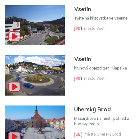
Vsetín
světelná křižovatka ve Vsetíně
město Vsetín
VS
Vsetín
kruhový objezd gen. Klapálka
město Vsetín
VS
Uherský Brod
Masarykovo náměstí, pohled z
budovy Regio
město Uherský Brod
UB