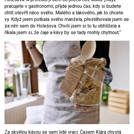
pracujete v gastronomii, přijde jednou čas, kdy si budete
chtít otevřít něco svého. Malého a takového, jak to chcete
vy. Když jsem potkala svého manžela, přestěhovala jsem se
za ním sem do Holešova. Chvíli jsem si to tu obhlížela a
říkala jsem si, že čaje a kávy by se tady mohly chytnout.“
Za skvělou kávou se sem lidé vrací. Časem Klára chystá