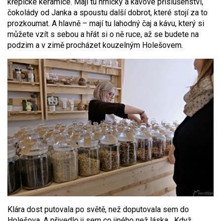
křepické keramice. Mají tu hrníčky a kávové příslušenství,
čokolády od Janka a spoustu další dobrot, které stojí za to
prozkoumat. A hlavně – mají tu lahodný čaj a kávu, který si
můžete vzít s sebou a hřát si o ně ruce, až se budete na
podzim a v zimě procházet kouzelným Holešovem.
Klára dost putovala po světě, než doputovala sem do
Holešova. A přivedlo ji sem co jiného než láska. „Když