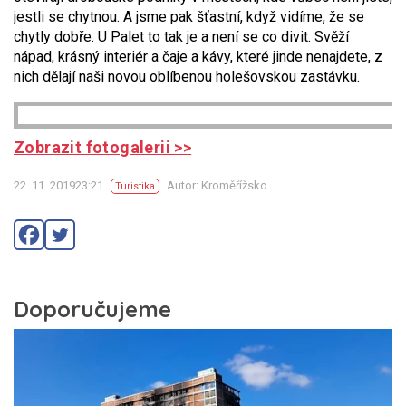
jestli se chytnou. A jsme pak šťastní, když vidíme, že se
chytly dobře. U Palet to tak je a není se co divit. Svěží
nápad, krásný interiér a čaje a kávy, které jinde nenajdete, z
nich dělají naši novou oblíbenou holešovskou zastávku.
Zobrazit fotogalerii >>
22. 11. 201923:21
Autor: Kroměřížsko
Turistika