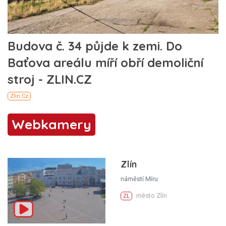
Webkamery
Zlín
náměstí Míru
město Zlín
ZL