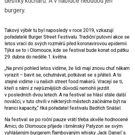
desítky kuchařů. A v nabídce nebudou jen
burgery.
Takový výběr tu byl naposledy v roce 2019, vzkazují
pořadatelé Burger Street Festivalu. Tradiční putovní akce se
letos vrací do svých rozměrů před koronavirovou epidemií.
Týká se to i Olomouce, kde se festival bude konat od pátku
29. dubna do neděle 1. května.
„Na první pohled letos vidíme, že lidi mají znovu chuť někam
vyrazit – bavit se, ochutnávat, potkávat se s přáteli. A to
stejné vidíme i u našich street food makerů. Vracejí se ti,
kteří s námi z nejrůznějších důvodů nemohli jezdit
v posledních dvou letech. A na festival se hlásí stále další
nováčci, v tuto chvíli v některých městech začínáme být na
hranici kapacity,“ říká pořadatel festivalu Bedřich Snášel.
Na festival se po roční pauze vrátí třeba skvěle hodnocené
Amici, do Olomouce přijede i brněnský Patyzon se svým
vyhlášeným burgerem flambovaným whisky Jack Daniel´s.