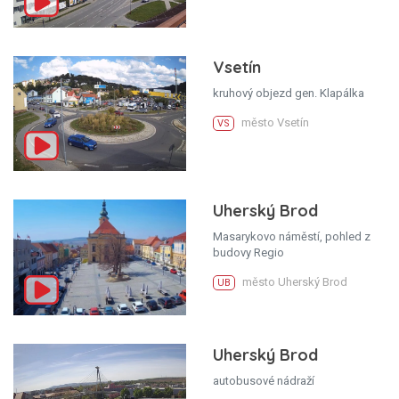
Vsetín
kruhový objezd gen. Klapálka
město Vsetín
VS
Uherský Brod
Masarykovo náměstí, pohled z
budovy Regio
město Uherský Brod
UB
Uherský Brod
autobusové nádraží