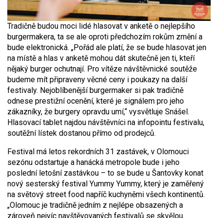
Tradičně budou moci lidé hlasovat v anketě o nejlepšího
burgermakera, ta se ale oproti předchozím rokům změní a
bude elektronická. „Pořád ale platí, že se bude hlasovat jen
na místě a hlas v anketě mohou dát skutečně jen ti, kteří
nějaký burger ochutnají. Pro vítěze návštěvnické soutěže
budeme mít připraveny věcné ceny i poukazy na další
festivaly. Nejoblíbenější burgermaker si pak tradičně
odnese prestižní ocenění, které je signálem pro jeho
zákazníky, že burgery opravdu umí,“ vysvětluje Snášel.
Hlasovací tablet najdou návštěvníci na infopointu festivalu,
soutěžní lístek dostanou přímo od prodejců.
Festival má letos rekordních 31 zastávek, v Olomouci
sezónu odstartuje a hanácká metropole bude i jeho
poslední letošní zastávkou – to se bude u Šantovky konat
nový sesterský festival Yummy Yummy, který je zaměřený
na světový street food napříč kuchyněmi všech kontinentů.
„Olomouc je tradičně jedním z nejlépe obsazených a
zároveň nejvíc navštěvovaných festivalů se skvělou