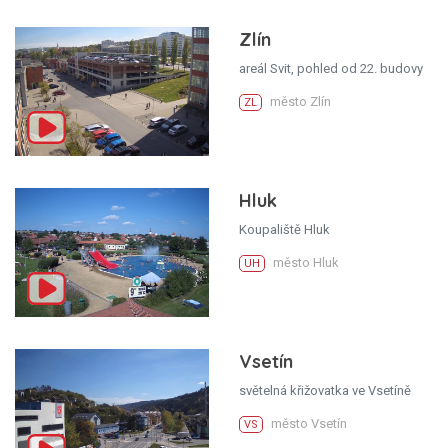
Zlín
areál Svit, pohled od 22. budovy
město Zlín
ZL
Hluk
Koupaliště Hluk
město Hluk
UH
Vsetín
světelná křižovatka ve Vsetíně
město Vsetín
VS