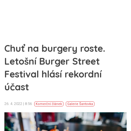
Chuť na burgery roste.
Letošní Burger Street
Festival hlásí rekordní
účast
26. 4. 2022 | 8:56
Komerční článek
Galerie Šantovka