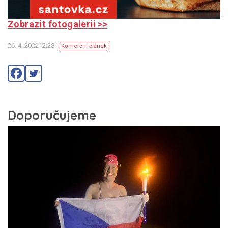
Zobrazit fotogalerii >>
26. 4. 202212:28
Komerční článek