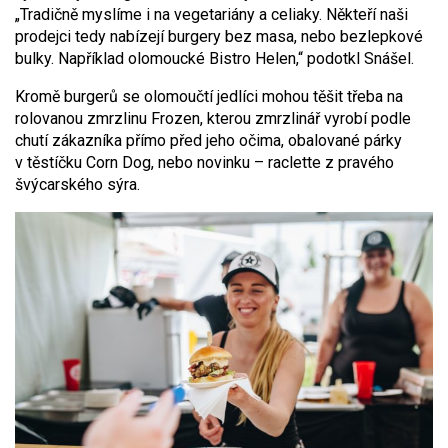
„Tradičně myslíme i na vegetariány a celiaky. Někteří naši
prodejci tedy nabízejí burgery bez masa, nebo bezlepkové
bulky. Například olomoucké Bistro Helen,“ podotkl Snášel.
Kromě burgerů se olomoučtí jedlíci mohou těšit třeba na
rolovanou zmrzlinu Frozen, kterou zmrzlinář vyrobí podle
chutí zákazníka přímo před jeho očima, obalované párky
v těstíčku Corn Dog, nebo novinku – raclette z pravého
švýcarského sýra.