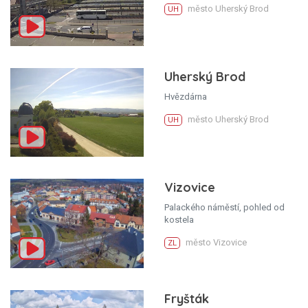
město Uherský Brod
UH
Uherský Brod
Hvězdárna
město Uherský Brod
UH
Vizovice
Palackého náměstí, pohled od
kostela
město Vizovice
ZL
Fryšták