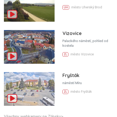
město Uherský Brod
UH
Vizovice
Palackého náměstí, pohled od
kostela
město Vizovice
ZL
Fryšták
náměstí Míru
město Fryšták
ZL
Všechny webkamery na Zlínsku>