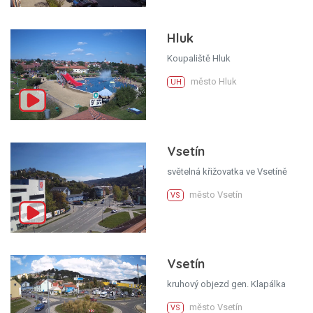
Hluk
Koupaliště Hluk
město Hluk
UH
Vsetín
světelná křižovatka ve Vsetíně
město Vsetín
VS
Vsetín
kruhový objezd gen. Klapálka
město Vsetín
VS