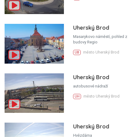
Uherský Brod
Masarykovo náměstí, pohled z
budovy Regio
město Uherský Brod
UB
Uherský Brod
autobusové nádraží
město Uherský Brod
UH
Uherský Brod
Hvězdárna