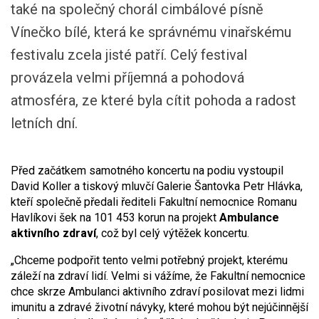
také na společný chorál cimbálové písně
Vínečko bílé, která ke správnému vinařskému
festivalu zcela jisté patří. Celý festival
provázela velmi příjemná a pohodová
atmosféra, ze které byla cítit pohoda a radost
letních dní.
Před začátkem samotného koncertu na podiu vystoupil
David Koller a tiskový mluvčí Galerie Šantovka Petr Hlávka,
kteří společně předali řediteli Fakultní nemocnice Romanu
Havlíkovi šek na 101 453 korun na projekt
Ambulance
aktivního zdraví
, což byl celý výtěžek koncertu.
„Chceme podpořit tento velmi potřebný projekt, kterému
záleží na zdraví lidí. Velmi si vážíme, že Fakultní nemocnice
chce skrze Ambulanci aktivního zdraví posilovat mezi lidmi
imunitu a zdravé životní návyky, které mohou být nejúčinnější