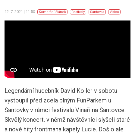
12. 7. 2021 | 11:50
Komerční článek
Festivaly
Šantovka
Video
Legendární hudebník David Koller v sobotu
vystoupil před zcela plným FunParkem u
Šantovky v rámci festivalu Vinaři na Šantovce.
Skvělý koncert, v němž návštěvníci slyšeli staré
a nové hity frontmana kapely Lucie. Došlo ale