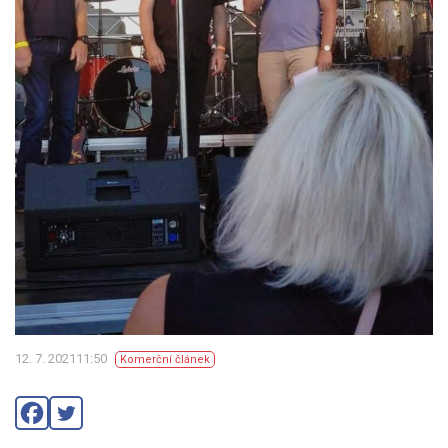
12. 7. 202111:50
Komerční článek