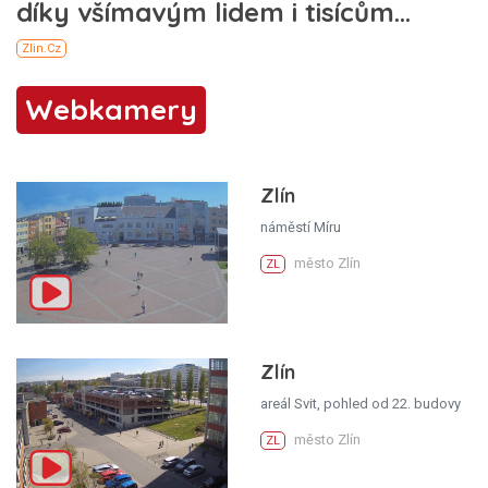
Webkamery
Zlín
náměstí Míru
město Zlín
ZL
Zlín
areál Svit, pohled od 22. budovy
město Zlín
ZL