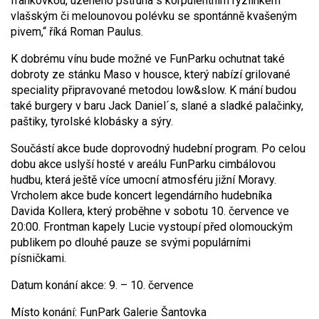
frankovkou, uzeného pstruha s korpulentním ryzlinkem
vlašským či melounovou polévku se spontánně kvašeným
pivem,“ říká Roman Paulus.
K dobrému vínu bude možné ve FunParku ochutnat také
dobroty ze stánku Maso v housce, který nabízí grilované
speciality připravované metodou low&slow. K mání budou
také burgery v baru Jack Daniel´s, slané a sladké palačinky,
paštiky, tyrolské klobásky a sýry.
Součástí akce bude doprovodný hudební program. Po celou
dobu akce uslyší hosté v areálu FunParku cimbálovou
hudbu, která ještě více umocní atmosféru jižní Moravy.
Vrcholem akce bude koncert legendárního hudebníka
Davida Kollera, který proběhne v sobotu 10. července ve
20:00. Frontman kapely Lucie vystoupí před olomouckým
publikem po dlouhé pauze se svými populárními
písničkami.
Datum konání akce: 9. – 10. července
Místo konání: FunPark Galerie Šantovka