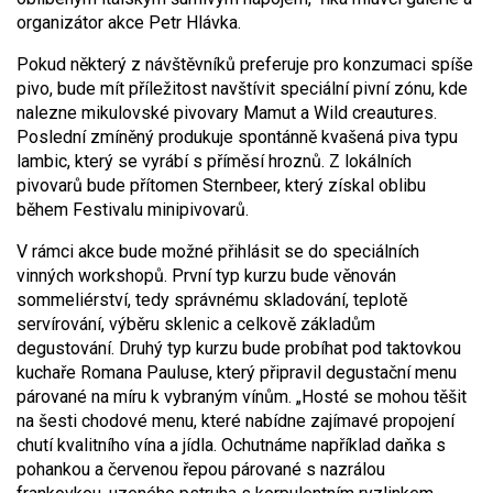
organizátor akce Petr Hlávka.
Pokud některý z návštěvníků preferuje pro konzumaci spíše
pivo, bude mít příležitost navštívit speciální pivní zónu, kde
nalezne mikulovské pivovary Mamut a Wild creautures.
Poslední zmíněný produkuje spontánně kvašená piva typu
lambic, který se vyrábí s příměsí hroznů. Z lokálních
pivovarů bude přítomen Sternbeer, který získal oblibu
během Festivalu minipivovarů.
V rámci akce bude možné přihlásit se do speciálních
vinných workshopů. První typ kurzu bude věnován
sommeliérství, tedy správnému skladování, teplotě
servírování, výběru sklenic a celkově základům
degustování. Druhý typ kurzu bude probíhat pod taktovkou
kuchaře Romana Pauluse, který připravil degustační menu
párované na míru k vybraným vínům. „Hosté se mohou těšit
na šesti chodové menu, které nabídne zajímavé propojení
chutí kvalitního vína a jídla. Ochutnáme například daňka s
pohankou a červenou řepou párované s nazrálou