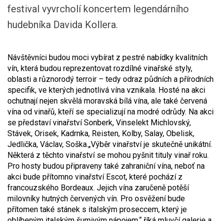
festival vyvrcholí koncertem legendárního
hudebníka Davida Kollera.
Návštěvníci budou moci vybírat z pestré nabídky kvalitních
vín, která budou reprezentovat rozdílné vinařské styly,
oblasti a různorodý terroir – tedy odraz půdních a přírodních
specifik, ve kterých jednotlivá vína vznikala. Hosté na akci
ochutnají nejen skvělá moravská bílá vína, ale také červená
vína od vinařů, kteří se specializují na modré odrůdy. Na akci
se představí vinařství Sonberk, Vinselekt Michlovský,
Stávek, Orisek, Kadrnka, Reisten, Kolby, Salay, Obelisk,
Jedlička, Václav, Soška.
„Výběr vinařství je skutečně unikátní.
Některá z těchto vinařství se mohou pyšnit tituly vinař roku.
Pro hosty budou připraveny také zahraniční vína, neboť na
akci bude přítomno vinařství Escot, které pochází z
francouzského Bordeaux. Jejich vína zaručeně potěší
milovníky hutných červených vín. Pro osvěžení bude
přítomen také stánek s italským proseccem, který je
oblíbeným italským šumivým nápojem,“ říká mluvčí galerie a