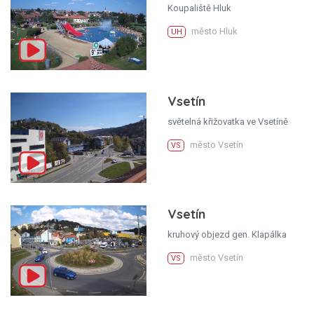
Koupaliště Hluk
město Hluk
UH
Vsetín
světelná křižovatka ve Vsetíně
město Vsetín
VS
Vsetín
kruhový objezd gen. Klapálka
město Vsetín
VS