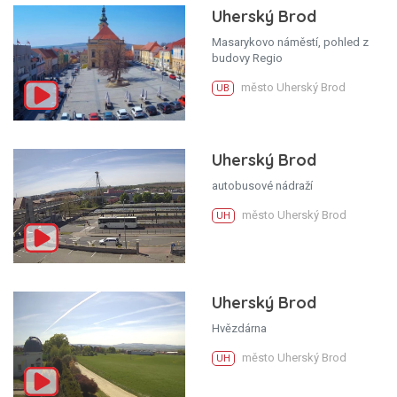
Uherský Brod
Masarykovo náměstí, pohled z
budovy Regio
město Uherský Brod
UB
Uherský Brod
autobusové nádraží
město Uherský Brod
UH
Uherský Brod
Hvězdárna
město Uherský Brod
UH