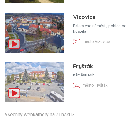
Vizovice
Palackého náměstí, pohled od
kostela
město Vizovice
ZL
Fryšták
náměstí Míru
město Fryšták
ZL
Všechny webkamery na Zlínsku>