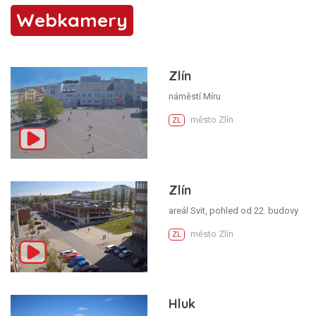
Webkamery
Zlín
náměstí Míru
město Zlín
ZL
Zlín
areál Svit, pohled od 22. budovy
město Zlín
ZL
Hluk