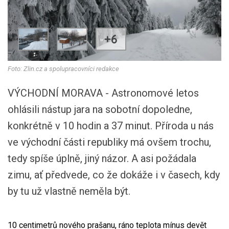
+6
Foto: Zlin.cz a spolupracovníci redakce
VÝCHODNÍ MORAVA - Astronomové letos
ohlásili nástup jara na sobotní dopoledne,
konkrétně v 10 hodin a 37 minut. Příroda u nás
ve východní části republiky má ovšem trochu,
tedy spíše úplně, jiný názor. A asi požádala
zimu, ať předvede, co že dokáže i v časech, kdy
by tu už vlastně neměla být.
10 centimetrů nového prašanu, ráno teplota mínus devět