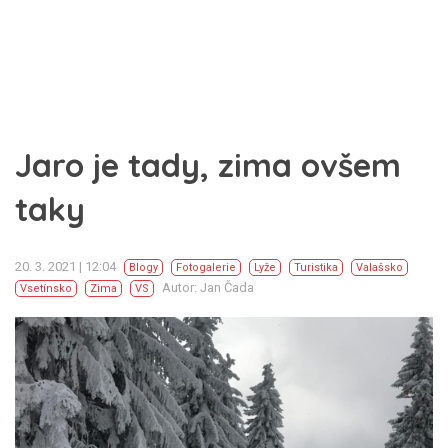
Jaro je tady, zima ovšem
taky
20. 3. 2021 | 12:04
Blogy
Fotogalerie
Lyže
Turistika
Valašsko
Autor: Jan Čada
Vsetínsko
Zima
VS