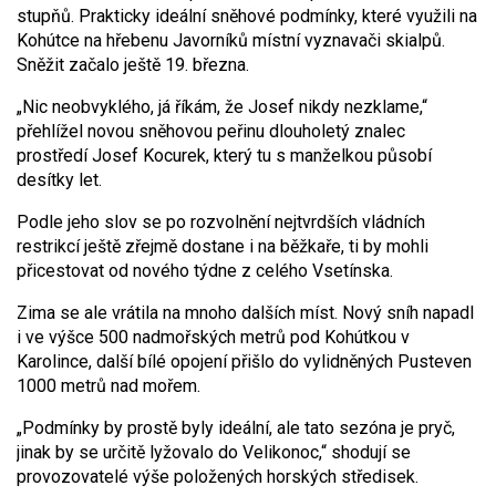
stupňů. Prakticky ideální sněhové podmínky, které využili na
Kohútce na hřebenu Javorníků místní vyznavači skialpů.
Sněžit začalo ještě 19. března.
„Nic neobvyklého, já říkám, že Josef nikdy nezklame,“
přehlížel novou sněhovou peřinu dlouholetý znalec
prostředí Josef Kocurek, který tu s manželkou působí
desítky let.
Podle jeho slov se po rozvolnění nejtvrdších vládních
restrikcí ještě zřejmě dostane i na běžkaře, ti by mohli
přicestovat od nového týdne z celého Vsetínska.
Zima se ale vrátila na mnoho dalších míst. Nový sníh napadl
i ve výšce 500 nadmořských metrů pod Kohútkou v
Karolince, další bílé opojení přišlo do vylidněných Pusteven
1000 metrů nad mořem.
„Podmínky by prostě byly ideální, ale tato sezóna je pryč,
jinak by se určitě lyžovalo do Velikonoc,“ shodují se
provozovatelé výše položených horských středisek.