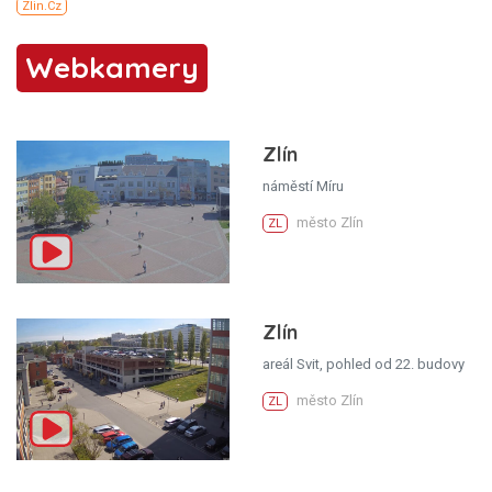
Webkamery
Zlín
náměstí Míru
město Zlín
ZL
Zlín
areál Svit, pohled od 22. budovy
město Zlín
ZL