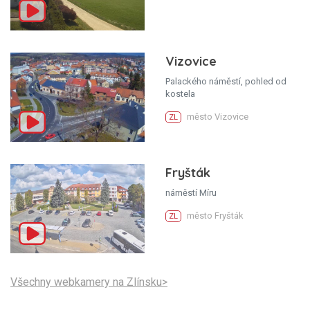
Vizovice
Palackého náměstí, pohled od
kostela
město Vizovice
ZL
Fryšták
náměstí Míru
město Fryšták
ZL
Všechny webkamery na Zlínsku>