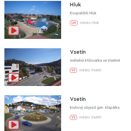
Hluk
Koupaliště Hluk
město Hluk
UH
Vsetín
světelná křižovatka ve Vsetíně
město Vsetín
VS
Vsetín
kruhový objezd gen. Klapálka
město Vsetín
VS