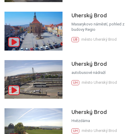
Uherský Brod
Masarykovo náměstí, pohled z
budovy Regio
město Uherský Brod
UB
Uherský Brod
autobusové nádraží
město Uherský Brod
UH
Uherský Brod
Hvězdárna
město Uherský Brod
UH