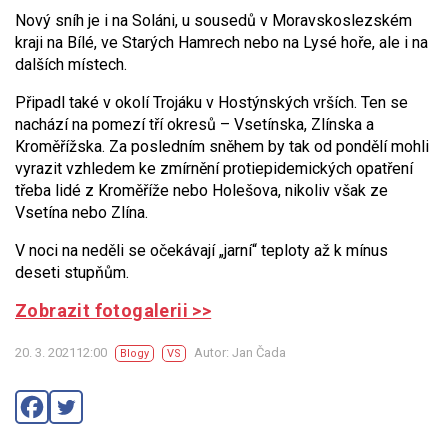
Nový sníh je i na Soláni, u sousedů v Moravskoslezském
kraji na Bílé, ve Starých Hamrech nebo na Lysé hoře, ale i na
dalších místech.
Připadl také v okolí Trojáku v Hostýnských vrších. Ten se
nachází na pomezí tří okresů – Vsetínska, Zlínska a
Kroměřížska. Za posledním sněhem by tak od pondělí mohli
vyrazit vzhledem ke zmírnění protiepidemických opatření
třeba lidé z Kroměříže nebo Holešova, nikoliv však ze
Vsetína nebo Zlína.
V noci na neděli se očekávají „jarní“ teploty až k mínus
deseti stupňům.
Zobrazit fotogalerii >>
20. 3. 202112:00
Autor: Jan Čada
Blogy
VS