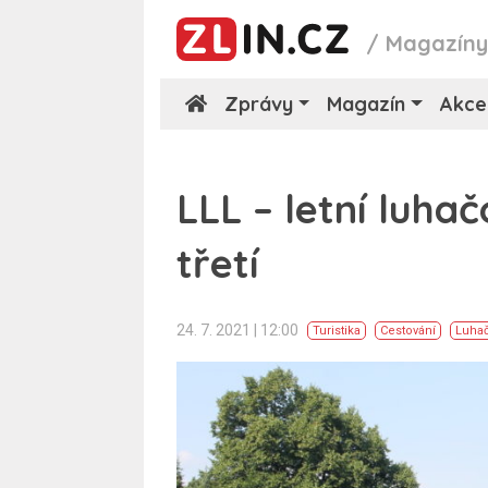
/
Magazín
Zprávy
Magazín
Akce
LLL – letní luhač
třetí
24. 7. 2021 | 12:00
Turistika
Cestování
Luha