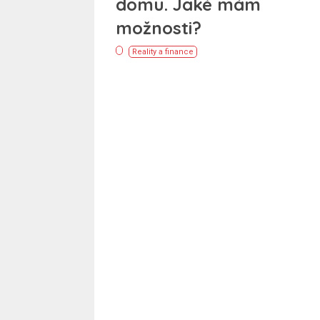
domu. Jaké mám
možnosti?
Reality a finance