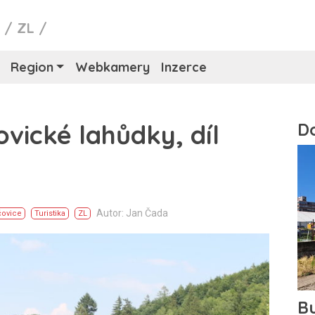
y
/
ZL
/
Region
Webkamery
Inzerce
ovické lahůdky, díl
Autor: Jan Čada
čovice
Turistika
ZL