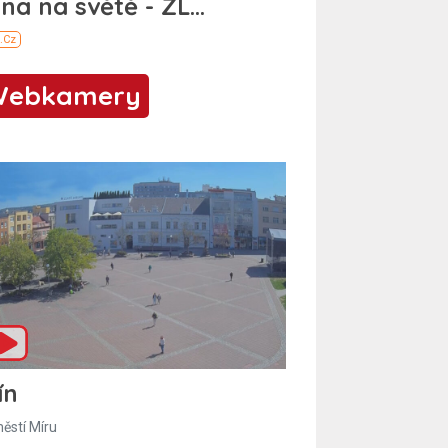
Webkamery
ín
ěstí Míru