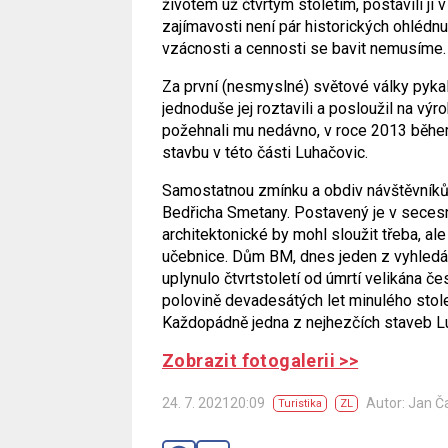
životem už čtvrtým stoletím, postavili ji
zajímavosti není pár historických ohlédnut
vzácnosti a cennosti se bavit nemusíme.
Za první (nesmyslné) světové války pykal
jednoduše jej roztavili a posloužil na v
požehnali mu nedávno, v roce 2013 během
stavbu v této části Luhačovic.
Samostatnou zmínku a obdiv návštěvník
Bedřicha Smetany. Postavený je v secesn
architektonické by mohl sloužit třeba, al
učebnice. Dům BM, dnes jeden z vyhledáv
uplynulo čtvrtstoletí od úmrtí velikána če
polovině devadesátých let minulého stole
Každopádně jedna z nejhezčích staveb Luh
Zobrazit fotogalerii >>
24. 7. 202120:09
Autor: Jan Č
Turistika
ZL