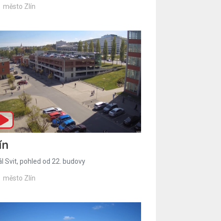
město Zlín
ín
l Svit, pohled od 22. budovy
město Zlín