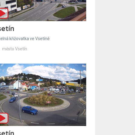
etín
telná křižovatka ve Vsetíně
město Vsetín
etín