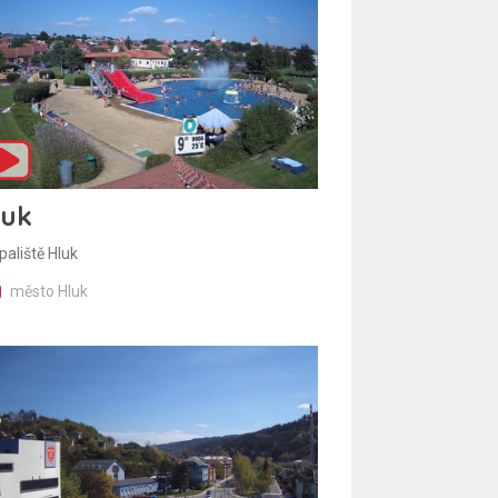
luk
paliště Hluk
město Hluk