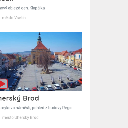
hový objezd gen. Klapálka
město Vsetín
herský Brod
arykovo náměstí, pohled z budovy Regio
město Uherský Brod