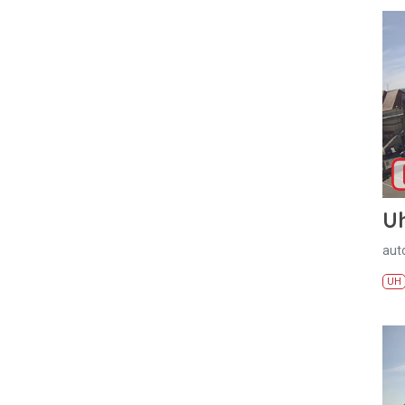
U
aut
UH