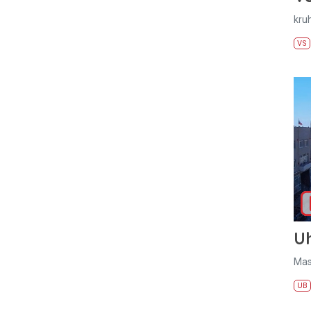
kru
VS
U
Mas
UB