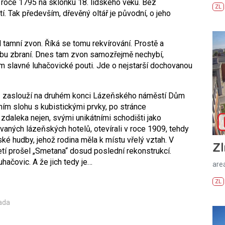
 v roce 1795 na sklonku 18. lidského věku. Bez
ZL
í. Tak především, dřevěný oltář je původní, o jeho
 tamní zvon. Říká se tomu rekvírování. Prostě a
ýrobu zbraní. Dnes tam zvon samozřejmě nechybí,
 slavné luhačovické pouti. Jde o nejstarší dochovanou
ů zaslouží na druhém konci Lázeňského náměstí Dům
ím slohu s kubistickými prvky, po stránce
e zdaleka nejen, svými unikátními schodišti jako
aných lázeňských hotelů, otevírali v roce 1909, tehdy
ské hudby, jehož rodina měla k místu vřelý vztah. V
Zl
tí prošel „Smetana“ dosud poslední rekonstrukcí.
ačovic. A že jich tedy je…
areá
ZL
ada