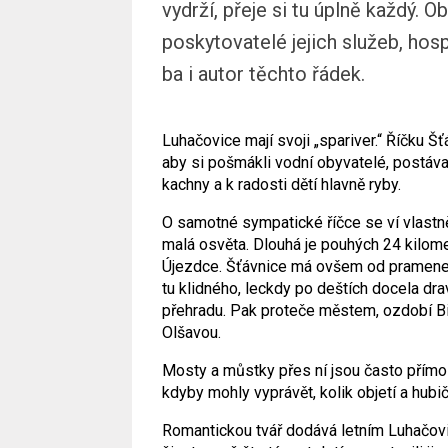
vydrží, přeje si tu úplně každý. O
poskytovatelé jejich služeb, hosp
ba i autor těchto řádek.
Luhačovice mají svoji „spariver.“ Říčku 
aby si pošmákli vodní obyvatelé, postáva
kachny a k radosti dětí hlavně ryby.
O samotné sympatické říčce se ví vlastně 
malá osvěta. Dlouhá je pouhých 24 kilomet
Újezdce. Šťávnice má ovšem od pramene
tu klidného, leckdy po deštích docela dr
přehradu. Pak proteče městem, ozdobí Bis
Olšavou.
Mosty a můstky přes ní jsou často přímo
kdyby mohly vyprávět, kolik objetí a hubi
Romantickou tvář dodává letním Luhačovic