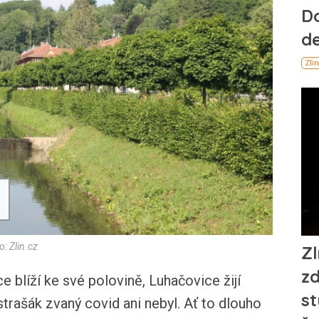
: Zlin.cz
blíží ke své polovině, Luhačovice žijí
strašák zvaný covid ani nebyl. Ať to dlouho