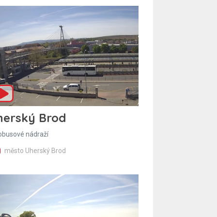
herský Brod
obusové nádraží
město Uherský Brod