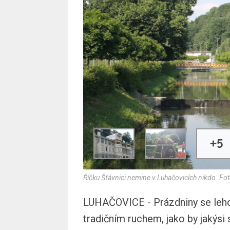
+5
Říčku Šťávnici nemine v Luhačovicích nikdo. Foto
LUHAČOVICE - Prázdniny se lehce 
tradičním ruchem, jako by jakýsi 