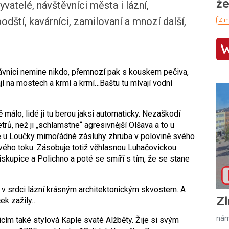
byvatelé, návštěvníci města i lázní,
odští, kavárníci, zamilovaní a mnozí další,
Šťávnici nemine nikdo, přemnozí pak s kouskem pečiva,
jí na mostech a krmí a krmí…Baštu tu mívají vodní
málo, lidé ji tu berou jaksi automaticky. Nezaškodí
rů, než ji „schlamstne“ agresivnější Olšava a to u
 u Loučky mimořádné zásluhy zhruba v polovině svého
avého toku. Zásobuje totiž věhlasnou Luhačovickou
kupice a Polichno a poté se smíří s tím, že se stane
 v srdci lázní krásným architektonickým skvostem. A
Zl
ček zažily…
nám
ím také stylová Kaple svaté Alžběty. Žije si svým