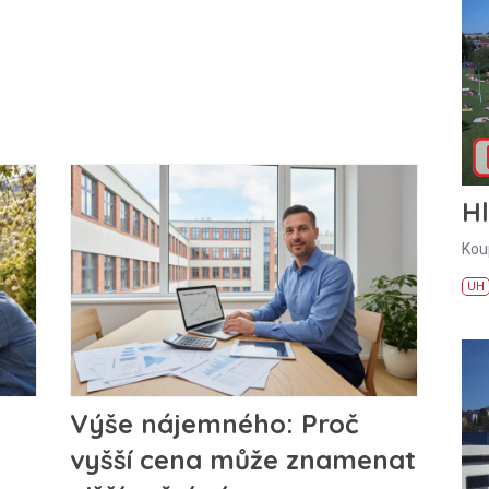
H
Kou
UH
Výše nájemného: Proč
vyšší cena může znamenat