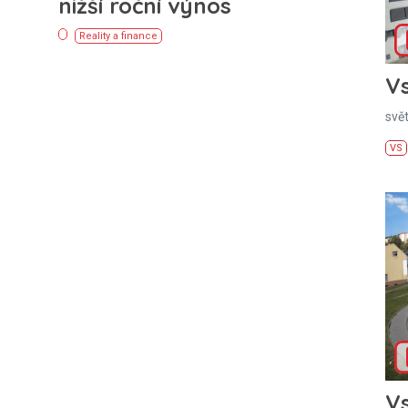
nižší roční výnos
Reality a finance
Vs
svě
VS
Vs