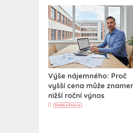
Výše nájemného: Proč
vyšší cena může zname
nižší roční výnos
Reality a finance