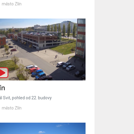
město Zlín
ín
l Svit, pohled od 22. budovy
město Zlín