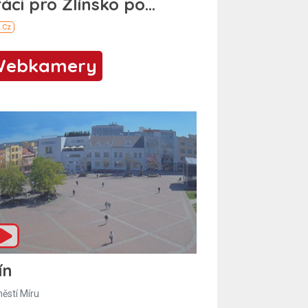
Webkamery
ín
ěstí Míru