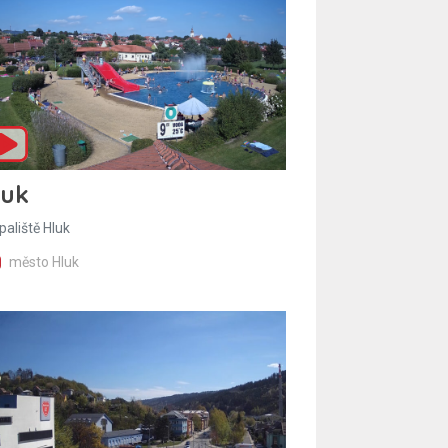
luk
paliště Hluk
město Hluk