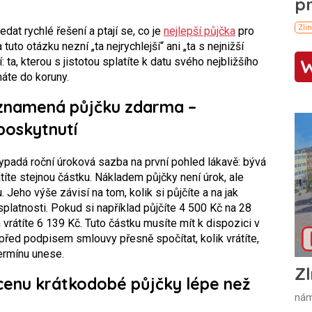
edat rychlé řešení a ptají se, co je
nejlepší půjčka
pro
tuto otázku nezní „ta nejrychlejší“ ani „ta s nejnižší
a, kterou s jistotou splatíte k datu svého nejbližšího
náte do koruny.
znamená půjčku zdarma –
poskytnutí
ypadá roční úroková sazba na první pohled lákavě: bývá
átíte stejnou částku. Nákladem půjčky není úrok, ale
 Jeho výše závisí na tom, kolik si půjčíte a na jak
platnosti. Pokud si například půjčíte 4 500 Kč na 28
 vrátíte 6 139 Kč. Tuto částku musíte mít k dispozici v
 před podpisem smlouvy přesně spočítat, kolik vrátíte,
termínu unese.
Zl
cenu krátkodobé půjčky lépe než
nám