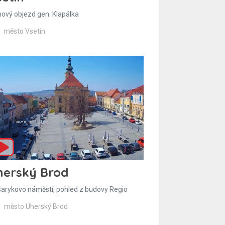
hový objezd gen. Klapálka
město Vsetín
herský Brod
arykovo náměstí, pohled z budovy Regio
město Uherský Brod