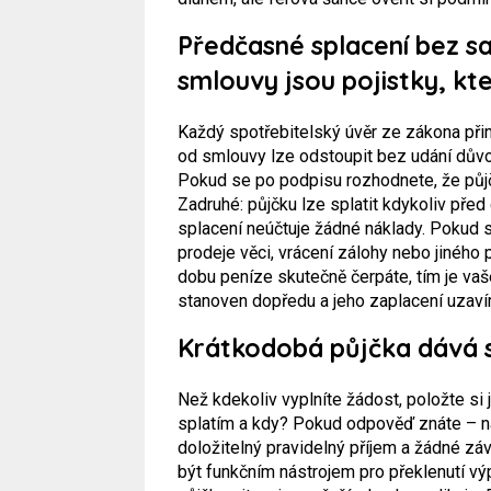
Předčasné splacení bez s
smlouvy jsou pojistky, kte
Každý spotřebitelský úvěr ze zákona přin
od smlouvy lze odstoupit bez udání důvod
Pokud se po podpisu rozhodnete, že půjčk
Zadruhé: půjčku lze splatit kdykoliv pře
splacení neúčtuje žádné náklady. Pokud 
prodeje věci, vrácení zálohy nebo jiného p
dobu peníze skutečně čerpáte, tím je vaše
stanoven dopředu a jeho zaplacení uzaví
Krátkodobá půjčka dává s
Než kdekoliv vyplníte žádost, položte si 
splatím a kdy? Pokud odpověď znáte – na
doložitelný pravidelný příjem a žádné zá
být funkčním nástrojem pro překlenutí vý