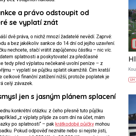
ankce a právo odstoupit od
ré se vyplatí znát
áší dvě práva, o nichž mnozí žadatelé nevědí. Zaprvé:
u a bez jakékoliv sankce do 14 dní od jejího uzavření.
u nechcete, stačí vrátit zapůjčenou částku – nic víc.
d datem splatnosti a poskytovatel za předčasné
H
se tedy před výplatou nečekaně uvolní peníze – z
Kou
říjmu – vyplatí se půjčku splatit okamžitě. Čím kratší
 celkové finanční zatížení nižší, protože poplatek je
UH
rá celý závazek.
mysl jen s jasným plánem splacení
jednu konkrétní otázku: z čeho přesně tuto půjčku
příklad „z výplaty přijde za osm dní na účet, mám
vazky po splatnosti“ – pak
krátkodobé půjčky
mohou
padku. Pokud odpověď neznáte nebo si nejste jisti,