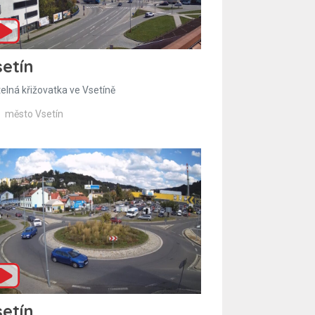
etín
telná křižovatka ve Vsetíně
město Vsetín
etín