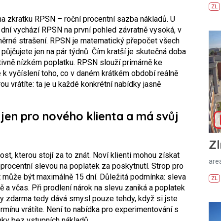
ZL
na zkratku RPSN – roční procentní sazba nákladů. U
 dní vychází RPSN na první pohled závratně vysoká, v
áměrné strašení. RPSN je matematický přepočet všech
 půjčujete jen na pár týdnů. Čím kratší je skutečná doba
lativně nízkém poplatku. RPSN slouží primárně ke
 k vyčíslení toho, co v daném krátkém období reálně
rou vrátíte: ta je u každé konkrétní nabídky jasně
 jen pro nového klienta a má svůj
Zl
st, kterou stojí za to znát. Noví klienti mohou získat
areá
procentní slevou na poplatek za poskytnutí. Strop pro
st může být maximálně 15 dní. Důležitá podmínka: sleva
ZL
ně a včas. Při prodlení nárok na slevu zaniká a poplatek
čky zdarma tedy dává smysl pouze tehdy, když si jste
rmínu vrátíte. Není to nabídka pro experimentování s
nky bez vstupních nákladů.