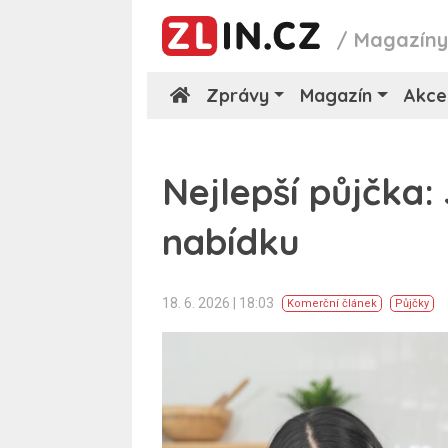
/
Magazín
Zprávy
Magazín
Akce
Nejlepší půjčka:
nabídku
18. 6. 2026 | 18:03
Komerční článek
Půjčky