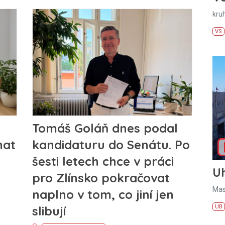
kru
VS
Tomáš Goláň dnes podal
nat
kandidaturu do Senátu. Po
šesti letech chce v práci
U
pro Zlínsko pokračovat
Mas
naplno v tom, co jiní jen
UB
slibují