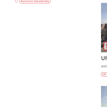
Komerční článek
Volby
U
aut
UH