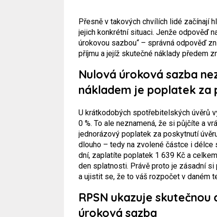
Přesně v takových chvílích lidé začínají hl
jejich konkrétní situaci. Jenže odpověď na 
úrokovou sazbou“ – správná odpověď zní: t
příjmu a jejíž skutečné náklady předem z
Nulová úroková sazba ne
nákladem je poplatek za 
U krátkodobých spotřebitelských úvěrů v
0 %. To ale neznamená, že si půjčíte a vr
jednorázový poplatek za poskytnutí úvěru.
dlouho – tedy na zvolené částce i délce s
dní, zaplatíte poplatek 1 639 Kč a celkem
den splatnosti. Právě proto je zásadní si
a ujistit se, že to váš rozpočet v daném 
RPSN ukazuje skutečnou 
úroková sazba