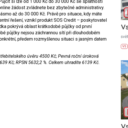
 Půjčit si lze od 1 000 Kč do 30 000 Kč se splatností
 online žádost zvládnete bez zbytečné administrativy.
ásmo až do 30 000 Kč. Právě pro situace, kdy máte
rentní řešení, vznikl produkt SOS Credit – poskytovatel
Vs
ídka pokrývá oblast krátkodobé půjčky od první
odobé půjčky nejsou záchrannou sítí při dlouhodobém
svě
onkrétní, předem rozmyšlenou situaci s jasným datem
VS
třebitelsk
ého úvěru 4500 Kč; Pevná roční úroková
 1639 Kč; RPSN 5632,2 %. Celkem uhradíte 6139 Kč.
Vs