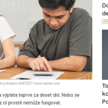
 Zdroj obrázku: KMPZZZ / stock.adobe.com
 výplata teprve za deset dní. Nebo se
z ní prostě nemůže fungovat.