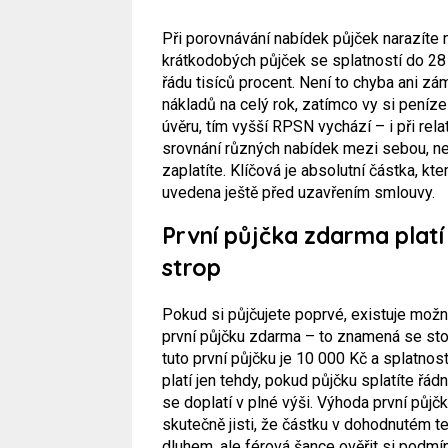
Při porovnávání nabídek půjček narazíte 
krátkodobých půjček se splatností do 28
řádu tisíců procent. Není to chyba ani z
nákladů na celý rok, zatímco vy si peníze
úvěru, tím vyšší RPSN vychází – i při re
srovnání různých nabídek mezi sebou, ne
zaplatíte. Klíčová je absolutní částka, kte
uvedena ještě před uzavřením smlouvy.
První půjčka zdarma platí
strop
Pokud si půjčujete poprvé, existuje možno
první půjčku zdarma – to znamená se sto
tuto první půjčku je 10 000 Kč a splatno
platí jen tehdy, pokud půjčku splatíte řád
se doplatí v plné výši. Výhoda první půj
skutečně jisti, že částku v dohodnutém te
dluhem, ale férová šance ověřit si podmí