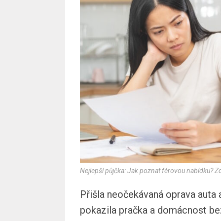
Nejlepší půjčka: Jak poznat férovou nabídku?
Přišla neočekávaná oprava auta a
pokazila pračka a domácnost be