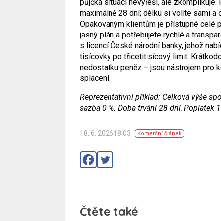
půjčka situaci nevyřeší, ale zkomplikuje.
maximálně 28 dní; délku si volíte sami a
Opakovaným klientům je přístupné celé p
jasný plán a potřebujete rychlé a transpa
s licencí České národní banky, jehož nab
tisícovky po třicetitisícový limit. Krátk
nedostatku peněz – jsou nástrojem pro k
splacení.
Reprezentativní příklad: Celková výše spo
sazba 0 %. Doba trvání 28 dní, Poplatek
18. 6. 202618:03
Komerční článek
Čtěte také