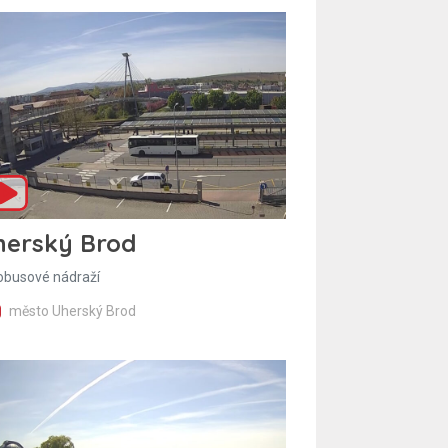
herský Brod
obusové nádraží
město Uherský Brod