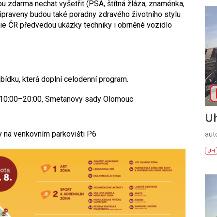
u zdarma nechat vyšetřit (PSA, štítná žláza, znaménka,
 Připraveny budou také poradny zdravého životního stylu
cie ČR předvedou ukázky techniky i obrněné vozidlo
bídku, která doplní celodenní program.
 10:00–20:00, Smetanovy sady Olomouc
U
y na venkovním parkovišti P6
aut
UH