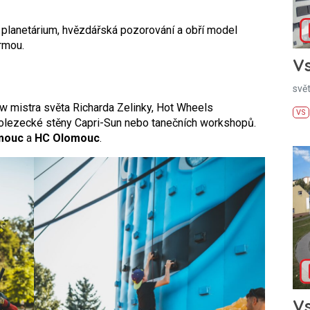
 planetárium, hvězdářská pozorování a obří model
ormou.
Vs
svě
ow mistra světa Richarda Zelinky, Hot Wheels
VS
olezecké stěny Capri-Sun nebo tanečních workshopů.
mouc
a
HC Olomouc
.
Vs