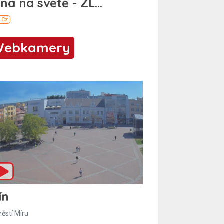
Webkamery
ín
ěstí Míru