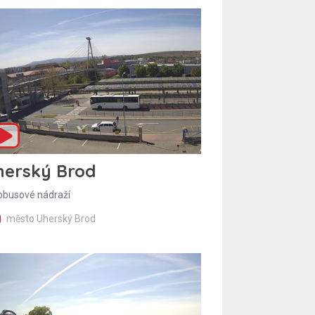
herský Brod
obusové nádraží
město Uherský Brod