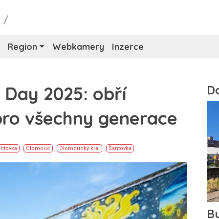
y
/
Region
Webkamery
Inzerce
 Day 2025: obří
 pro všechny generace
antovka
Olomouc
Olomoucký kraj
Šantovka