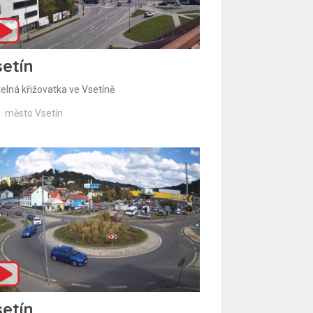
etín
telná křižovatka ve Vsetíně
město Vsetín
etín