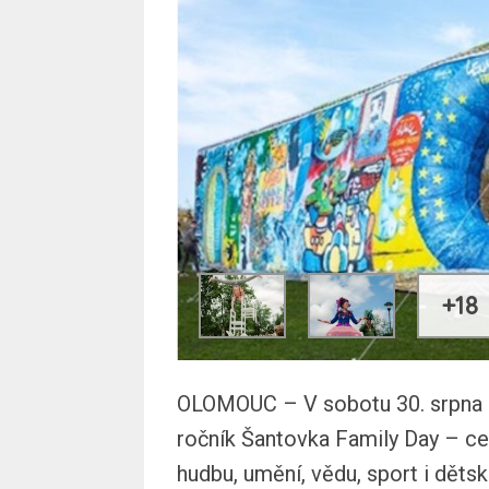
+18
OLOMOUC – V sobotu 30. srpna z
ročník Šantovka Family Day – cel
hudbu, umění, vědu, sport i děts