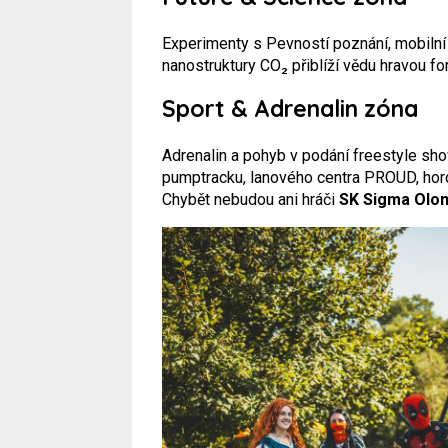
Experimenty s Pevností poznání, mobilní
nanostruktury CO₂ přiblíží vědu hravou f
Sport & Adrenalin zóna
Adrenalin a pohyb v podání freestyle sh
pumptracku, lanového centra PROUD, hor
Chybět nebudou ani hráči
SK Sigma Olo