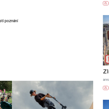
ZL
tí poznání
Zl
areá
ZL