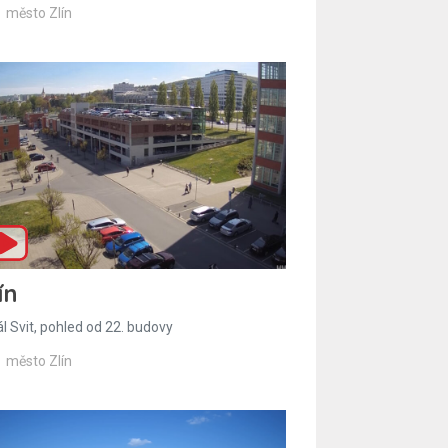
město Zlín
ín
l Svit, pohled od 22. budovy
město Zlín