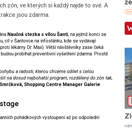
h zón, ve kterých si každý najde to své. A
atrakce jsou zdarma.
tána
Naučná stezka s vílou Šanti
, na jejímž konci se
u, cíl v Šantovce na infostánku, kde se vydávají
proti lékárny Dr. Max). Větší návštěvníky zase čeká
 budou probíhat preventivní vyšetření zdarma. Prostě
 pohybu a radosti, kterou chceme sdílet s celou
šit na dosud nejbohatší program, rozdělený do zón tak,
 Smrčková, Shopping Centre Manager Galerie
 stage
Zl
ranních pohádkových vystoupení až po odpolední
nám