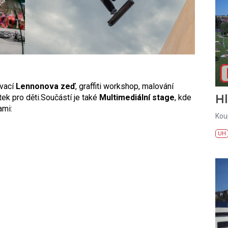
ovací
Lennonova zeď
, graffiti workshop, malování
H
ek pro děti.
Součástí je také
Multimediální stage
, kde
ami:
Kou
UH