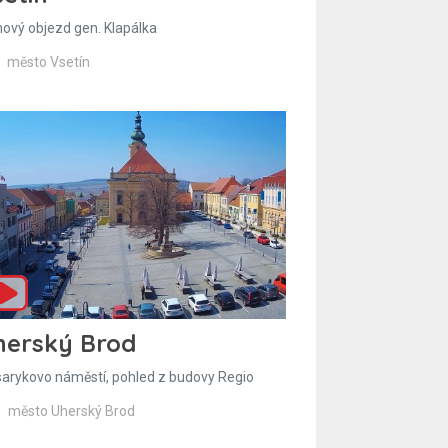
hový objezd gen. Klapálka
město Vsetín
herský Brod
arykovo náměstí, pohled z budovy Regio
město Uherský Brod