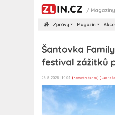
/
Magazín
Zprávy
Magazín
Akce
Šantovka Family
festival zážitků
26. 8. 2025 | 10:04
Komerční článek
Galerie Š