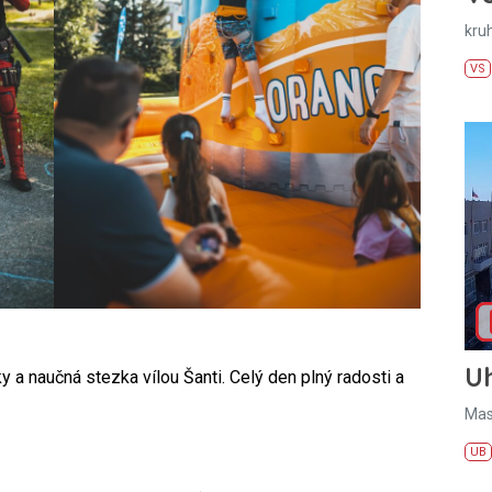
kru
VS
U
ky a naučná stezka vílou Šanti. Celý den plný radosti a
Mas
UB