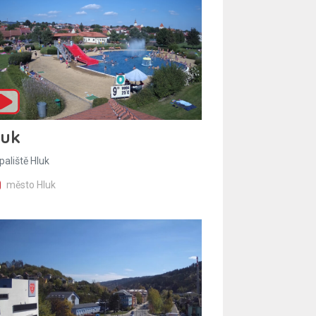
luk
paliště Hluk
město Hluk