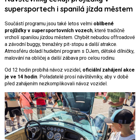
supersportech i spanilá jízda městem
Součástí programu jsou také letos velmi
oblíbené
projížďky v supersportovních vozech
, které tradičně
vrcholí spanilou jízdou městem. Chybět nebudou offroadové
a závodní buggy, trenažéry pit-stopu a další atrakce.
Atmosféru doladí hudební program s DJem, dětské dílničky,
malování na obličej a další zábava pro celou rodinu.
Od 12 hodin probíhá návoz vozidel,
oficiální zahájení akce
je ve 14 hodin
. Pořadatelé prosí návštěvníky, aby v době
před zahájením nezkomplikovali návoz vozidel.