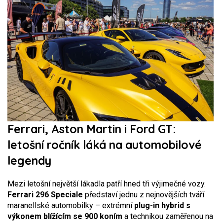
Ferrari, Aston Martin i Ford GT:
letošní ročník láká na automobilové
legendy
Mezi letošní největší lákadla patří hned tři výjimečné vozy.
Ferrari 296 Speciale
představí jednu z nejnovějších tváří
maranellské automobilky – extrémní
plug-in hybrid s
výkonem blížícím se 900 koním
a technikou zaměřenou na