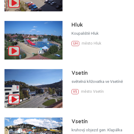
Hluk
Koupaliště Hluk
město Hluk
UH
Vsetín
světelná křižovatka ve Vsetíně
město Vsetín
VS
Vsetín
kruhový objezd gen. Klapálka