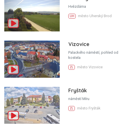
Hvězdárna
město Uherský Brod
UH
Vizovice
Palackého náměstí, pohled od
kostela
město Vizovice
ZL
Fryšták
náměstí Míru
město Fryšták
ZL