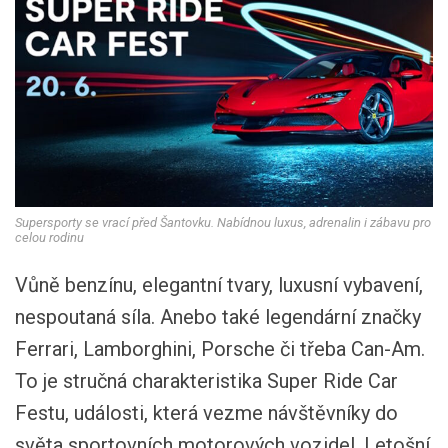
Supersporty se vrací před Šantovku. Nabídnou luxus, adrenalin i zábavu pro
celou rodinu
Vůně benzínu, elegantní tvary, luxusní vybavení,
nespoutaná síla. Anebo také legendární značky
Ferrari, Lamborghini, Porsche či třeba Can-Am.
To je stručná charakteristika Super Ride Car
Festu, události, která vezme návštěvníky do
světa sportovních motorových vozidel. Letošní