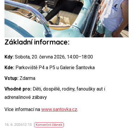
Základní informace:
Kdy:
Sobota, 20. června 2026, 14:00–18:00
Kde:
Parkoviště P4 a P5 u Galerie Šantovka
Vstup:
Zdarma
Vhodné pro:
Děti, dospělé, rodiny, fanoušky aut i
adrenalinové zábavy
Více informací na
www.santovka.cz
.
16. 6. 202612:13
Komerční článek