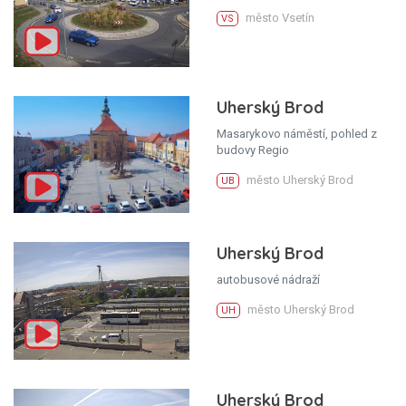
město Vsetín
VS
Uherský Brod
Masarykovo náměstí, pohled z
budovy Regio
město Uherský Brod
UB
Uherský Brod
autobusové nádraží
město Uherský Brod
UH
Uherský Brod