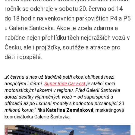
ročník se odehraje v sobotu 20. června od 14
do 18 hodin na venkovních parkovištích P4 a P5
u Galerie Šantovka. Akce je zcela zdarma a
nabídne nejen přehlídku těch nejdražších vozů v
Česku, ale i projížďky, soutěže a atrakce pro
děti i dospělé.
„K červnu u nás už tradičně patří akce, oblíbená mezi
dospělými i dětmi.
Super Ride Car Fest
je stálicí mezi
motoristickými akcemi v regionu. Před Galerii Šantovka
dorazí desítky výjimečných vozů – od supersportů a
offroadů až po luxusní modely s hodnotou přesahující 20
milionů korun,“
říká
Kateřina Zemánková
, marketingová
koordinátorka Galerie Šantovka.