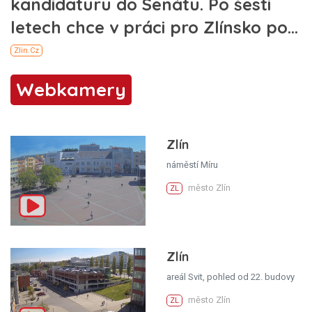
Webkamery
Zlín
náměstí Míru
město Zlín
ZL
Zlín
areál Svit, pohled od 22. budovy
město Zlín
ZL