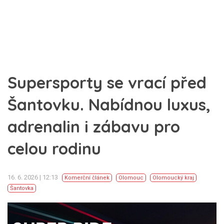
Supersporty se vrací před
Šantovku. Nabídnou luxus,
adrenalin i zábavu pro
celou rodinu
16. 6. 2026 | 12:13
Komerční článek
Olomouc
Olomoucký kraj
Šantovka