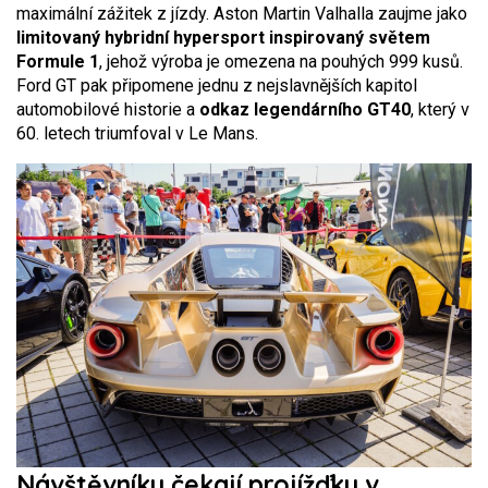
maximální zážitek z jízdy. Aston Martin Valhalla zaujme jako
limitovaný hybridní hypersport inspirovaný světem
Formule 1
, jehož výroba je omezena na pouhých 999 kusů.
Ford GT pak připomene jednu z nejslavnějších kapitol
automobilové historie a
odkaz legendárního GT40
, který v
60. letech triumfoval v Le Mans.
Návštěvníky čekají projížďky v