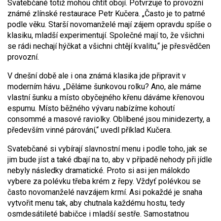
Svatebčané totiž mohou chtít obojí. Potvrzuje to provozní
známé zlínské restaurace Petr Kučera. „Často je to patrné
podle věku. Starší novomanželé mají zájem opravdu spíše o
klasiku, mladší experimentují. Společné mají to, že všichni
se rádi nechají hýčkat a všichni chtějí kvalitu,“ je přesvědčen
provozní.
V dnešní době ale i ona známá klasika jde připravit v
moderním hávu. „Děláme šunkovou rolku? Ano, ale máme
vlastní šunku a místo obyčejného křenu dáváme křenovou
espumu. Místo běžného vývaru nabízíme kohoutí
consommé a masové raviolky. Oblíbené jsou minidezerty, a
především vinné párování,“ uvedl příklad Kučera.
Svatebčané si vybírají slavnostní menu i podle toho, jak se
jim bude jíst a také dbají na to, aby v případě nehody při jídle
nebyly následky dramatické. Proto si asi jen málokdo
vybere za polévku třeba krém z řepy. Vždyť polévkou se
často novomanželé navzájem krmí. Asi pokaždé je snaha
vytvořit menu tak, aby chutnala každému hostu, tedy
osmdesátileté babičce i mladší sestře. Samostatnou