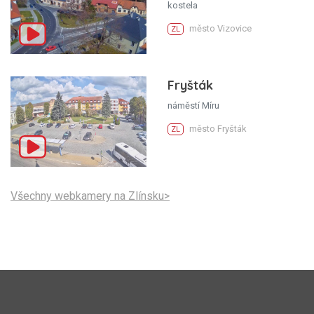
kostela
město Vizovice
ZL
Fryšták
náměstí Míru
město Fryšták
ZL
Všechny webkamery na Zlínsku>