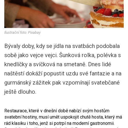
Ilustrační foto: Pixabay
Bývaly doby, kdy se jídla na svatbách podobala
sobě jako vejce vejci. Šunková rolka, polévka s
knedlíčky a svíčková na smetaně. Dnes lidé
naštěstí dokáží popustit uzdu své fantazie a na
gurmánský zážitek pak vzpomínají svatebčané
ještě dlouho.
Restaurace, které v dnešní době nabízí svým hostům
svatební hostiny, musí umět uspokojit chutě hosta, který má
rád klasiku i toho, jenž si potrpí na moderní gastronomii.