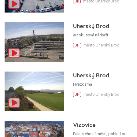
město Uherský Brod
UB
Uherský Brod
autobusové nádraží
město Uherský Brod
UH
Uherský Brod
Hvězdárna
město Uherský Brod
UH
Vizovice
Palackého náměstí, pohled od