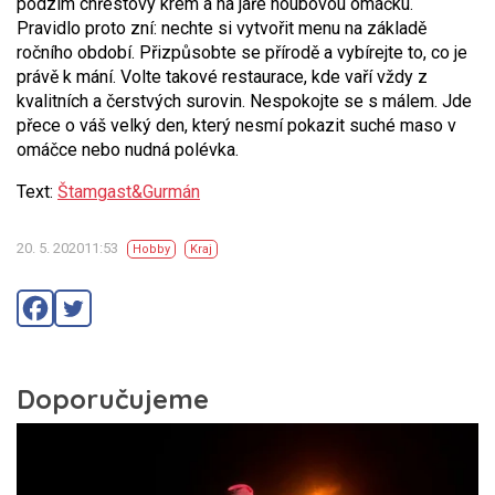
podzim chřestový krém a na jaře houbovou omáčku.
Pravidlo proto zní: nechte si vytvořit menu na základě
ročního období. Přizpůsobte se přírodě a vybírejte to, co je
právě k mání. Volte takové restaurace, kde vaří vždy z
kvalitních a čerstvých surovin. Nespokojte se s málem. Jde
přece o váš velký den, který nesmí pokazit suché maso v
omáčce nebo nudná polévka.
Text:
Štamgast&Gurmán
20. 5. 202011:53
Hobby
Kraj