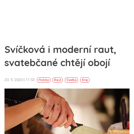
Svíčková i moderní raut,
svatebčané chtějí obojí
20. 5. 2020 | 11:53
Hobby
Raut
Svatba
Kraj