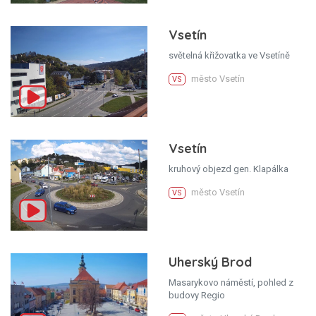
Vsetín
světelná křižovatka ve Vsetíně
město Vsetín
VS
Vsetín
kruhový objezd gen. Klapálka
město Vsetín
VS
Uherský Brod
Masarykovo náměstí, pohled z
budovy Regio