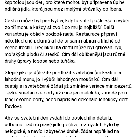
kapitolou jsou děti, pro které mohou být připravena úplně
odlišná jídla, která jsou mezi malými strávníky oblíbená.
Cestou může být předvýběr, kdy hostitel pošle všem výběr
ze tří menu a každý si zvolí, co mu je nejbližší. Další
variantou je oběd v podobě rautu. Restaurace připraví
několik druhů pokrmů a lidé si sami nabírají a klidně od
všeho trochu. Třešinkou na dortu může být grilovaní ryb,
mořských plodů či steaků. Čím dál oblíbenější jsou různé
druhy úpravy lososa nebo tuňáka.
Stejně jako je důležité předložit svatebčanům kvalitní a
lahodné menu, je i výběr lahodných moučníků. Čím dál
častěji si svatebčané žádají již zmíněné variace minidezertů.
Těžké smetanové dorty už chce jen málokdo, v módě jsou
lehčí ovocné dorty, nebo například dokonale lehoučký dort
Pavlova.
Aby se svatební den vydařil do posledního detailu,
odborníci radí si právě jídlo pečlivě rozmyslet. Bylo by
nelogické, a navíc i zbytečně drahé, žádat například na