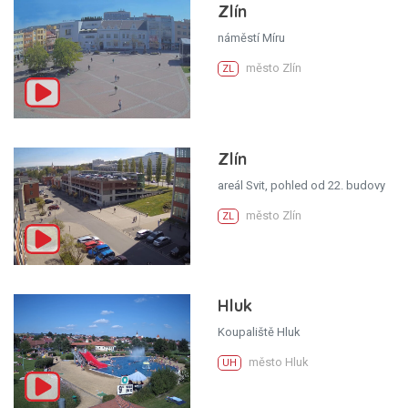
Zlín
náměstí Míru
město Zlín
ZL
Zlín
areál Svit, pohled od 22. budovy
město Zlín
ZL
Hluk
Koupaliště Hluk
město Hluk
UH