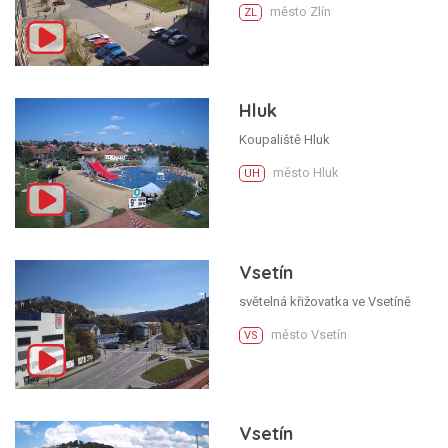
město Zlín
ZL
Hluk
Koupaliště Hluk
město Hluk
UH
Vsetín
světelná křižovatka ve Vsetíně
město Vsetín
VS
Vsetín