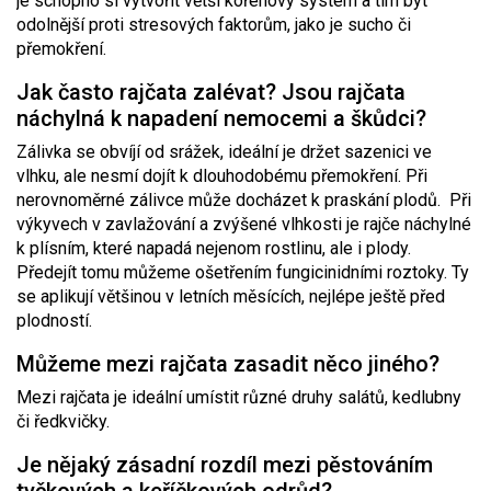
je schopno si vytvořit větší kořenový systém a tím být
odolnější proti stresových faktorům, jako je sucho či
přemokření.
Jak často rajčata zalévat? Jsou rajčata
náchylná k napadení nemocemi a škůdci?
Zálivka se obvíjí od srážek, ideální je držet sazenici ve
vlhku, ale nesmí dojít k dlouhodobému přemokření. Při
nerovnoměrné zálivce může docházet k praskání plodů. Při
výkyvech v zavlažování a zvýšené vlhkosti je rajče náchylné
k plísním, které napadá nejenom rostlinu, ale i plody.
Předejít tomu můžeme ošetřením fungicinidními roztoky. Ty
se aplikují většinou v letních měsících, nejlépe ještě před
plodností.
Můžeme mezi rajčata zasadit něco jiného?
Mezi rajčata je ideální umístit různé druhy salátů, kedlubny
či ředkvičky.
Je nějaký zásadní rozdíl mezi pěstováním