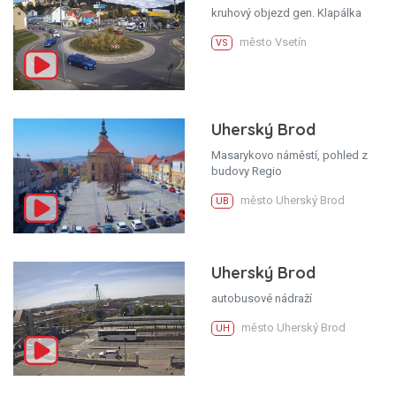
kruhový objezd gen. Klapálka
město Vsetín
VS
Uherský Brod
Masarykovo náměstí, pohled z
budovy Regio
město Uherský Brod
UB
Uherský Brod
autobusové nádraží
město Uherský Brod
UH