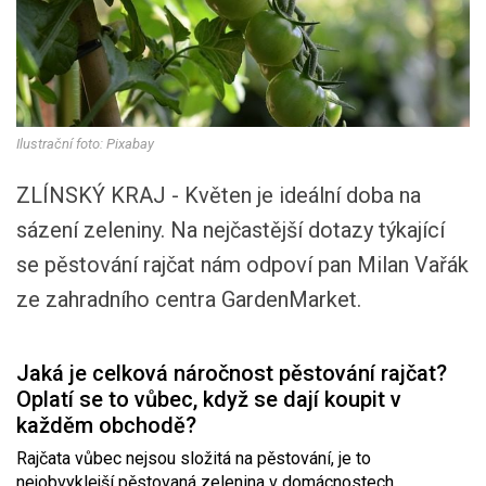
Ilustrační foto: Pixabay
ZLÍNSKÝ KRAJ - Květen je ideální doba na
sázení zeleniny. Na nejčastější dotazy týkající
se pěstování rajčat nám odpoví pan Milan Vařák
ze zahradního centra GardenMarket.
Jaká je celková náročnost pěstování rajčat?
Oplatí se to vůbec, když se dají koupit v
každěm obchodě?
Rajčata vůbec nejsou složitá na pěstování, je to
nejobvyklejší pěstovaná zelenina v domácnostech.