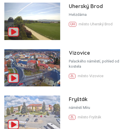
Uherský Brod
Hvězdárna
město Uherský Brod
UH
Vizovice
Palackého náměstí, pohled od
kostela
město Vizovice
ZL
Fryšták
náměstí Míru
město Fryšták
ZL