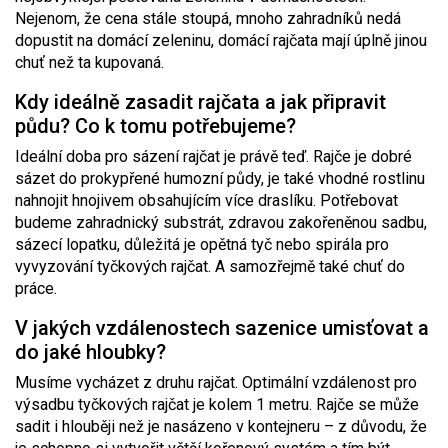
Nejenom, že cena stále stoupá, mnoho zahradníků nedá
dopustit na domácí zeleninu, domácí rajčata mají úplně jinou
chuť než ta kupovaná.
Kdy ideálně zasadit rajčata a jak připravit
půdu? Co k tomu potřebujeme?
Ideální doba pro sázení rajčat je právě teď. Rajče je dobré
sázet do prokypřené humozní půdy, je také vhodné rostlinu
nahnojit hnojivem obsahujícím více draslíku. Potřebovat
budeme zahradnický substrát, zdravou zakořeněnou sadbu,
sázecí lopatku, důležitá je opětná tyč nebo spirála pro
vyvyzování tyčkových rajčat. A samozřejmě také chuť do
práce.
V jakých vzdálenostech sazenice umisťovat a
do jaké hloubky?
Musíme vycházet z druhu rajčat. Optimální vzdálenost pro
výsadbu tyčkových rajčat je kolem 1 metru. Rajče se může
sadit i hlouběji než je nasázeno v kontejneru – z důvodu, že