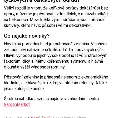
tyčkových a keříčkových odrůd?
Velký rozdíl je v tom, že keříkové odrůdy dokáží růst bez
opory, můžeme je pěstovat i v truhlících, v minizahrádkách
na balkonech. Mezi keříkovými odrůdami jsou i převislé
kultivary, které navíc působí i velmi dekorativně.
Co nějaké novinky?
Novinkou posledních let je roubovaná zelenina. V našem
zahradnictví nabízíme několik odrůd roubovaných rajčat.
Hlavní výhodou je jejich vysoká odolnost vůči stresovým
faktorům, díky silnému kořenovému systému, a hlavně
dlouhá a vyšší výnosnost rostliny.
Pěstování zeleniny je přínosné nejenom z ekonomického
hlediska, ale hlavně jako zdroj vlastní biozeleniny. A také
jako naplňující koníček.
Širokou nabídku sazenic najdete v zahradním centru
GardenMarket
.
15. 5. 20209:26
Autor: Martina Hofrová