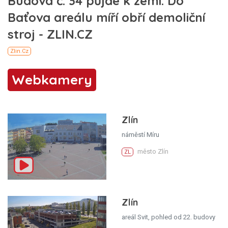
Webkamery
Zlín
náměstí Míru
město Zlín
ZL
Zlín
areál Svit, pohled od 22. budovy