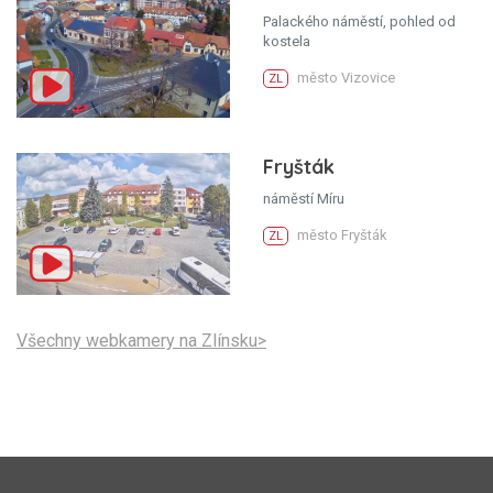
Palackého náměstí, pohled od
kostela
město Vizovice
ZL
Fryšták
náměstí Míru
město Fryšták
ZL
Všechny webkamery na Zlínsku>