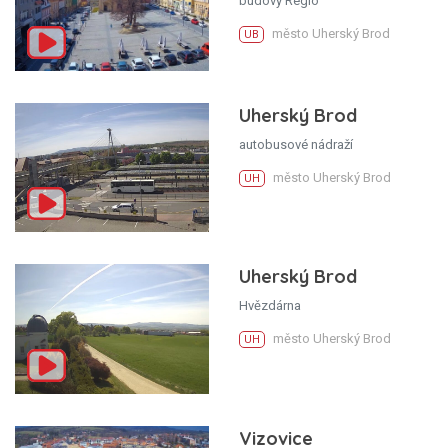
budovy Regio
město Uherský Brod
UB
Uherský Brod
autobusové nádraží
město Uherský Brod
UH
Uherský Brod
Hvězdárna
město Uherský Brod
UH
Vizovice