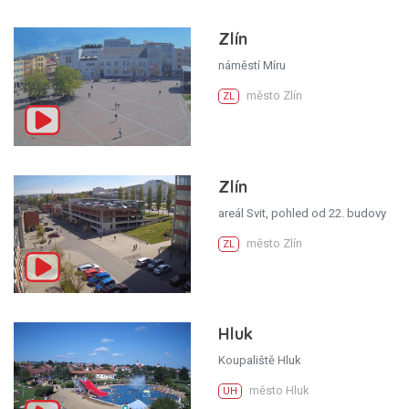
Zlín
náměstí Míru
město Zlín
ZL
Zlín
areál Svit, pohled od 22. budovy
město Zlín
ZL
Hluk
Koupaliště Hluk
město Hluk
UH