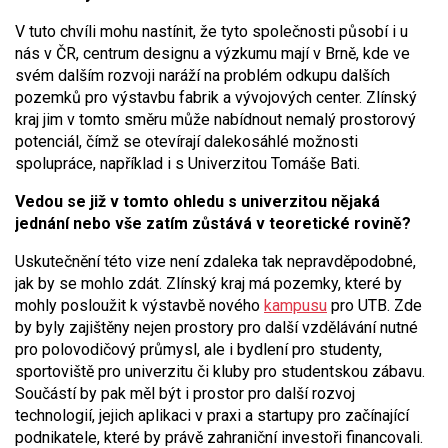
V tuto chvíli mohu nastínit, že tyto společnosti působí i u
nás v ČR, centrum designu a výzkumu mají v Brně, kde ve
svém dalším rozvoji naráží na problém odkupu dalších
pozemků pro výstavbu fabrik a vývojových center. Zlínský
kraj jim v tomto směru může nabídnout nemalý prostorový
potenciál, čímž se otevírají dalekosáhlé možnosti
spolupráce, například i s Univerzitou Tomáše Bati.
Vedou se již v tomto ohledu s univerzitou nějaká
jednání nebo vše zatím zůstává v teoretické rovině?
Uskutečnění této vize není zdaleka tak nepravděpodobné,
jak by se mohlo zdát. Zlínský kraj má pozemky, které by
mohly posloužit k výstavbě nového
kampusu
pro UTB. Zde
by byly zajištěny nejen prostory pro další vzdělávání nutné
pro polovodičový průmysl, ale i bydlení pro studenty,
sportoviště pro univerzitu či kluby pro studentskou zábavu.
Součástí by pak měl být i prostor pro další rozvoj
technologií, jejich aplikaci v praxi a startupy pro začínající
podnikatele, které by právě zahraniční investoři financovali.