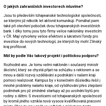
O jakých zahraničních investorech mluvíme?
Jsou to především tchajwanské technologické společnosti,
se kterými již několik let aktivně komunikuji. Pomáhal jsem
také při otevření poboček dvou tchajwanských investičních
bank. I díky tomu jsou tyto firmy velice nakloněny investicím
v ČR. Mají vytvořeny velice efektivní a lukrativní fondy pro
investice do nových technologií, ze kterých by mohl Zlínský
kraj profitovat.
Měl by podle Vás takový projekt i politickou podporu?
Rozhodně ano. Je tomu velmi nakloněn i současný ministr
školství, který se chystá přijet na schůzku s rektorem a se
mnou a další rozvoj vzdělávání a podnikání v našem kraji
pomoci realizovat. Kampus by v konečném důsledku řešil
i
mnohé problémy našeho kraje, od vylidňování přes zlepšení
podmínek pro již zmíněné startupy až po uvolnění bytů pro
rodiny s dětmi. S investicemi od tchajwanských společností
by kromě jiného vznikla nová vysoce kvalifikovaná pracovní