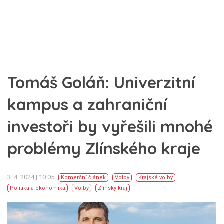
Tomáš Goláň: Univerzitní
kampus a zahraniční
investoři by vyřešili mnohé
problémy Zlínského kraje
3. 4. 2024 | 10:05
Komerční článek
Volby
Krajské volby
Politika a ekonomika
Volby
Zlínský kraj