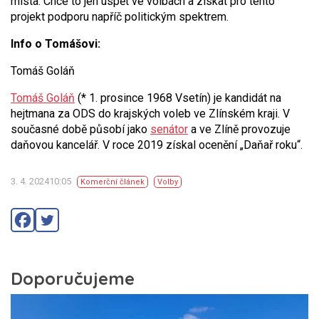
místa. Chce to jen uspět ve volbách a získat pro tento
projekt podporu napříč politickým spektrem.
Info o Tomášovi:
Tomáš Goláň
Tomáš Goláň
(* 1. prosince 1968 Vsetín) je kandidát na
hejtmana za ODS do krajských voleb ve Zlínském kraji. V
současné době působí jako
senátor
a ve Zlíně provozuje
daňovou kancelář. V roce 2019 získal ocenění „Daňař roku“.
3. 4. 202410:05
Komerční článek
Volby