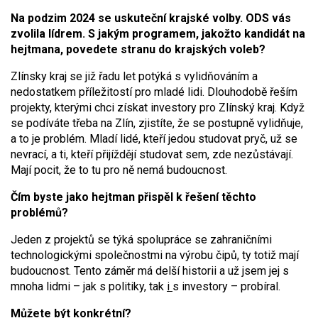
Na podzim 2024 se uskuteční krajské volby. ODS vás
zvolila lídrem. S jakým programem, jakožto kandidát na
hejtmana, povedete stranu do krajských voleb?
Zlínsky kraj se již řadu let potýká s vylidňováním a
nedostatkem příležitostí pro mladé lidi. Dlouhodobě řeším
projekty, kterými chci získat investory pro Zlínský kraj. Když
se podíváte třeba na Zlín, zjistíte, že se postupně vylidňuje,
a to je problém. Mladí lidé, kteří jedou studovat pryč, už se
nevrací, a ti, kteří přijíždějí studovat sem, zde nezůstávají.
Mají pocit, že to tu pro ně nemá budoucnost.
Čím byste jako hejtman přispěl k řešení těchto
problémů?
Jeden z projektů se týká spolupráce se zahraničními
technologickými společnostmi na výrobu čipů, ty totiž mají
budoucnost. Tento záměr má delší historii a už jsem jej s
mnoha lidmi – jak s politiky, tak
i
s investory – probíral.
Můžete být konkrétní?