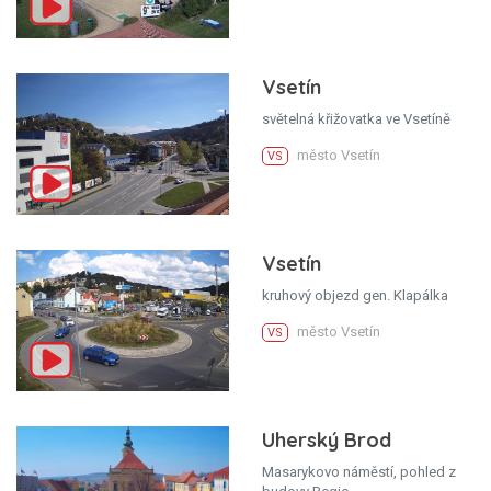
Vsetín
světelná křižovatka ve Vsetíně
město Vsetín
VS
Vsetín
kruhový objezd gen. Klapálka
město Vsetín
VS
Uherský Brod
Masarykovo náměstí, pohled z