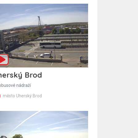
herský Brod
obusové nádraží
město Uherský Brod