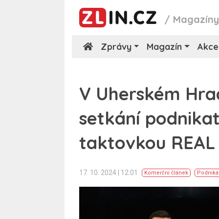
/
Magazín
Zprávy
Magazín
Akce
V Uherském Hradi
setkání podnikat
taktovkou REAL 
17. 10. 2024 | 12:01
Komerční článek
Podniká