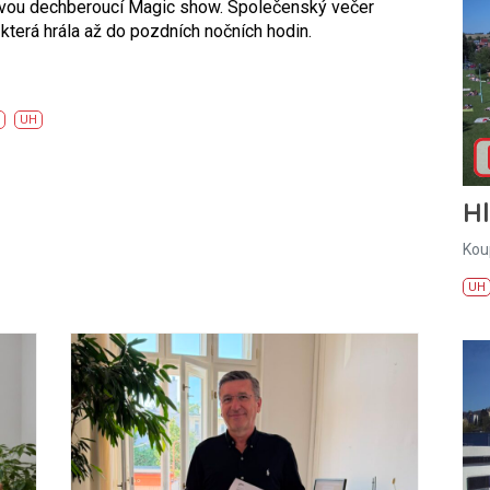
svou dechberoucí Magic show. Společenský večer
terá hrála až do pozdních nočních hodin.
UH
H
Kou
UH