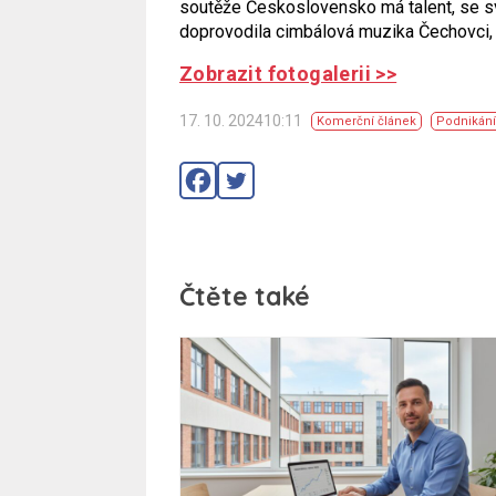
soutěže Československo má talent, se 
doprovodila cimbálová muzika Čechovci, k
Zobrazit fotogalerii >>
17. 10. 202410:11
Komerční článek
Podnikání
Čtěte také