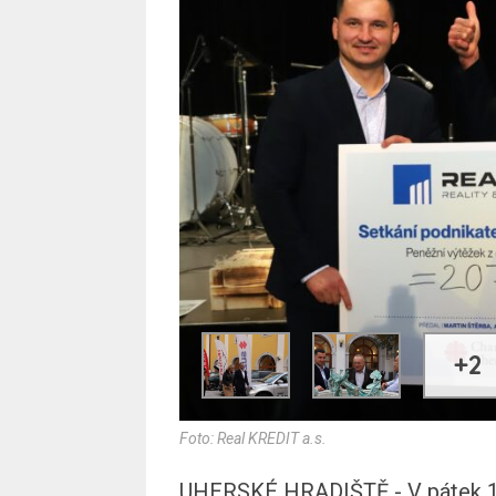
+2
Foto: Real KREDIT a.s.
UHERSKÉ HRADIŠTĚ - V pátek 11. 