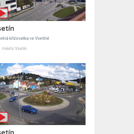
etín
telná křižovatka ve Vsetíně
město Vsetín
etín