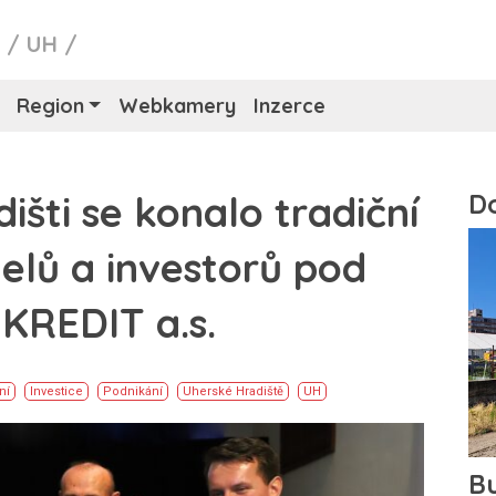
y
/
UH
/
Region
Webkamery
Inzerce
šti se konalo tradiční
elů a investorů pod
KREDIT a.s.
ní
Investice
Podnikání
Uherské Hradiště
UH