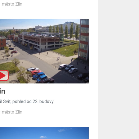
město Zlín
ín
l Svit, pohled od 22. budovy
město Zlín