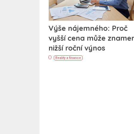
Výše nájemného: Proč
vyšší cena může zname
nižší roční výnos
Reality a finance