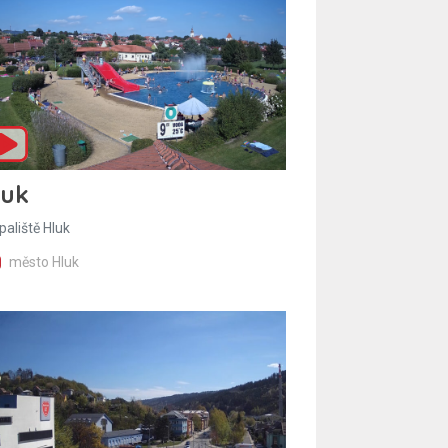
luk
paliště Hluk
město Hluk