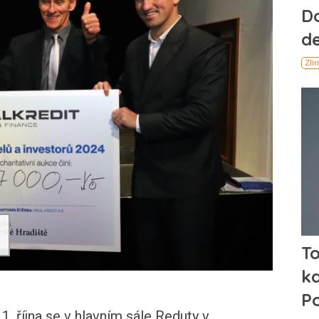
října se v hlavním sále Reduty v