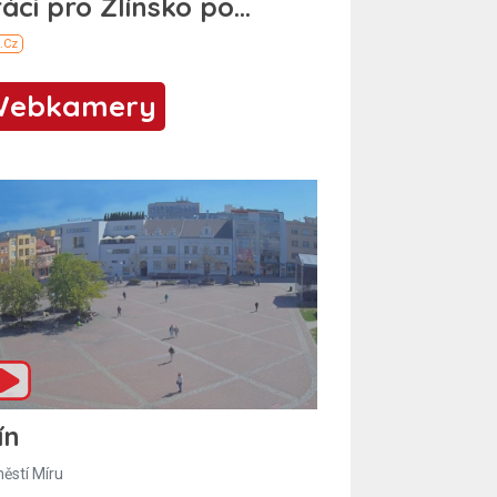
Webkamery
ín
ěstí Míru