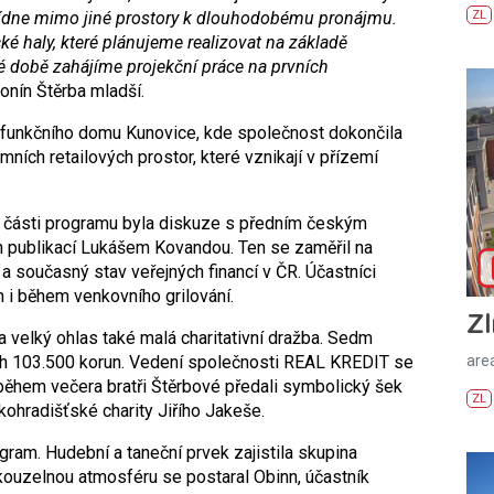
ZL
bídne mimo jiné prostory k dlouhodobému pronájmu.
ké haly, které plánujeme realizovat na základě
 době zahájíme projekční práce na prvních
onín Štěrba mladší.
lyfunkčního domu Kunovice, kde společnost dokončila
ních retailových prostor, které vznikají v přízemí
ní části programu byla diskuze s předním českým
publikací Lukášem Kovandou. Ten se zaměřil na
a současný stav veřejných financí v ČR. Účastníci
 i během venkovního grilování.
Zl
 velký ohlas také malá charitativní dražba. Sedm
ch 103.500 korun. Vedení společnosti REAL KREDIT se
areá
 během večera bratři Štěrbové předali symbolický šek
ZL
kohradišťské charity Jiřího Jakeše.
gram. Hudební a taneční prvek zajistila skupina
ouzelnou atmosféru se postaral Obinn, účastník