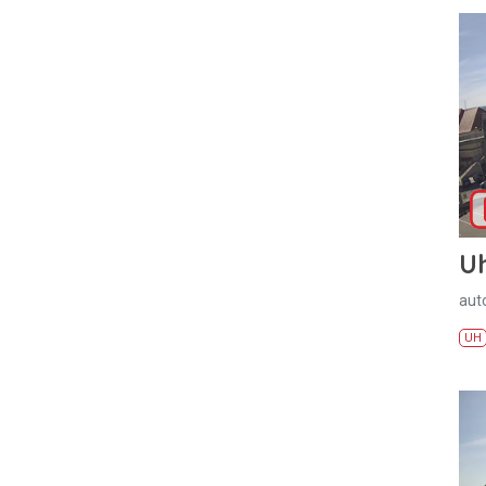
U
aut
UH