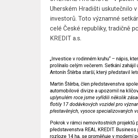
Uherském Hradišti uskutečnilo v p
investorů. Toto významné setkán
celé České republiky, tradičně p
KREDIT a.s.
„Investice v rodinném kruhu“ – nápis, kte
prolínalo celým večerem. Setkání zaháji
Antonín Štěrba starší, který představil le
Martin Štěrba, člen představenstva spol
automobilové divize a upozornil na klíčo
uplynulém roce jsme vyřídili několik zás
flotily 17 dodávkových vozidel pro význa
přestavěných, vysoce specializovaných vo
Pokrok v rámci nemovitostních projektů p
představenstva REAL KREDIT. Business pa
rozloze 14 ha, se proměňuje v moderní p