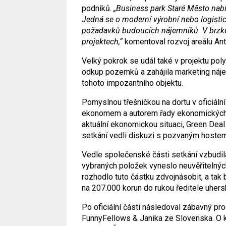
podniků.
„Business park Staré Město na
Jedná se o moderní výrobní nebo logistic
požadavků budoucích nájemníků. V brzké
projektech,“
komentoval rozvoj areálu Ant
Velký pokrok se udál také v projektu po
odkup pozemků a zahájila marketing nájem
tohoto impozantního objektu.
Pomyslnou třešničkou na dortu v oficiál
ekonomem a autorem řady ekonomických 
aktuální ekonomickou situaci, Green Deal 
setkání vedli diskuzi s pozvaným hostem
Vedle společenské části setkání vzbudila
vybraných položek vyneslo neuvěřitelný
rozhodlo tuto částku zdvojnásobit, a tak
na 207.000 korun do rukou ředitele uhers
Po oficiální části následoval zábavný pro
FunnyFellows & Janika ze Slovenska. O k