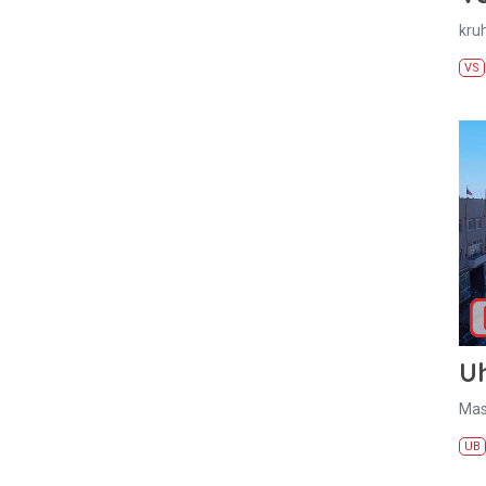
kru
VS
U
Mas
UB