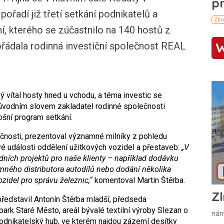
ořadí již třetí setkání podnikatelů a
í, kterého se zúčastnilo na 140 hostů z
ořádala rodinná investiční společnost REAL
rý vítal hosty hned u vchodu, a téma investic se
l úvodním slovem zakladatel rodinné společnosti
tošní program setkání.
ečnosti, prezentoval významné milníky z pohledu
vé události oddělení užitkových vozidel a přestaveb:
„V
adních projektů pro naše klienty – například dodávku
mného distributora autodílů nebo dodání několika
zidel pro správu železnic,“
komentoval Martin Štěrba.
Zl
ředstavil Antonín Štěrba mladší, předseda
rk Staré Město, areál bývalé textilní výroby Slezan o
nám
odnikatelský hub, ve kterém najdou zázemí desítky