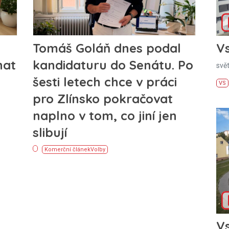
Tomáš Goláň dnes podal
Vs
nat
kandidaturu do Senátu. Po
svě
šesti letech chce v práci
VS
pro Zlínsko pokračovat
naplno v tom, co jiní jen
slibují
Komerční článek
Volby
Vs