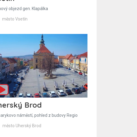
hový objezd gen. Klapálka
město Vsetín
herský Brod
arykovo náměstí, pohled z budovy Regio
město Uherský Brod