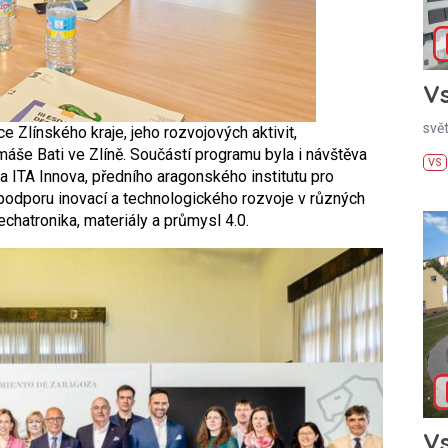
Vs
svě
e Zlínského kraje, jeho rozvojových aktivit,
áše Bati ve Zlíně. Součástí programu byla i návštěva
VS
a ITA Innova, předního aragonského institutu pro
 podporu inovací a technologického rozvoje v různých
mechatronika, materiály a průmysl 4.0.
Vs