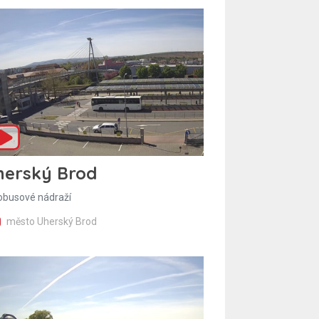
herský Brod
obusové nádraží
město Uherský Brod