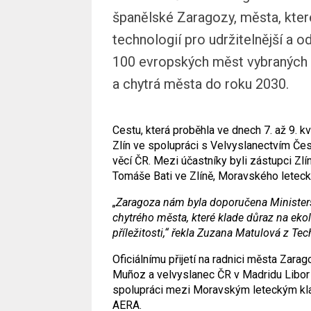
španělské Zaragozy, města, které
technologií pro udržitelnější a 
100 evropských měst vybraných p
a chytrá města do roku 2030.
Cestu, která proběhla ve dnech 7. až 9. k
Zlín ve spolupráci s Velvyslanectvím Če
věcí ČR. Mezi účastníky byli zástupci Zlín
Tomáše Bati ve Zlíně, Moravského letecké
„Zaragoza nám byla doporučena Ministers
chytrého města, které klade důraz na eko
příležitosti,“ řekla Zuzana Matulová z Te
Oficiálnímu přijetí na radnici města Zara
Muñoz a velvyslanec ČR v Madridu Libo
spolupráci mezi Moravským leteckým kl
AERA.