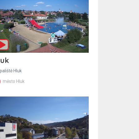
luk
paliště Hluk
město Hluk