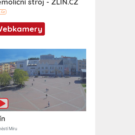
Webkamery
ín
ěstí Míru