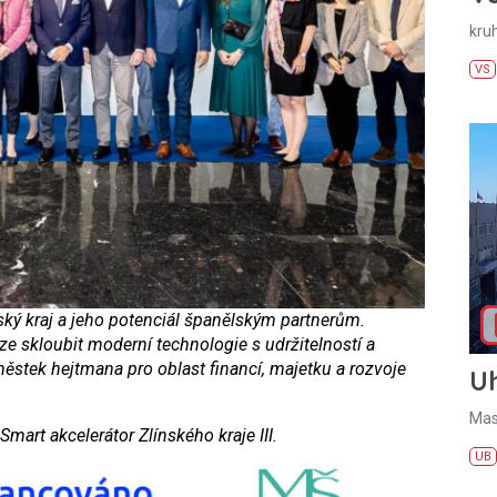
kru
VS
nský kraj a jeho potenciál španělským partnerům.
ze skloubit moderní technologie s udržitelností a
áměstek hejtmana pro oblast financí, majetku a rozvoje
U
Mas
Smart akcelerátor Zlínského kraje III.
UB