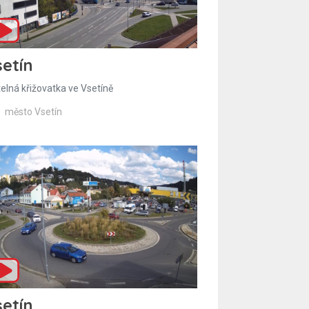
etín
telná křižovatka ve Vsetíně
město Vsetín
etín