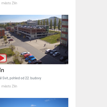
město Zlín
ín
l Svit, pohled od 22. budovy
město Zlín