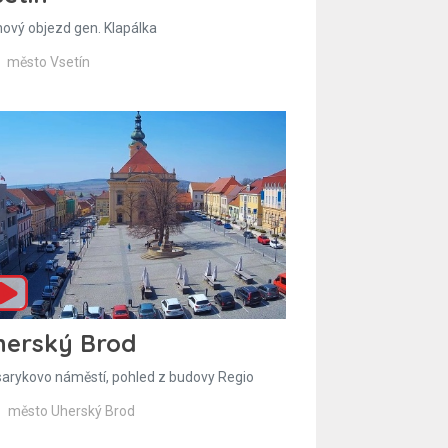
hový objezd gen. Klapálka
město Vsetín
herský Brod
arykovo náměstí, pohled z budovy Regio
město Uherský Brod