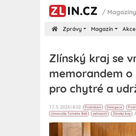
/
Magazín
Zprávy
Magazín
Akce
Zlínský kraj se 
memorandem o sp
pro chytré a udr
17. 5. 2024 | 8:02
Podnikání
Delegace
Podn
Univerzita Tomáše Bati
zahraničí
Zlínský kraj