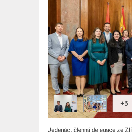
+3
Jedenáctičlenná delegace ze Zlín