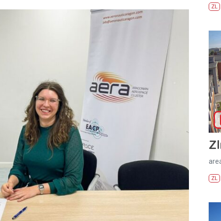
ZL
Zl
areá
ZL