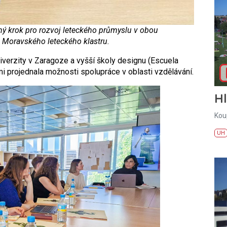
 krok pro rozvoj leteckého průmyslu v obou
 Moravského leteckého klastru.
iverzity v Zaragoze a vyšší školy designu (Escuela
i projednala možnosti spolupráce v oblasti vzdělávání.
H
Kou
UH