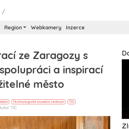
y
/
Region
Webkamery
Inzerce
vrací ze Zaragozy s
olupráci a inspirací
žitelné město
ikání
Technologické inovační centrum
TIC
Autor: TIC