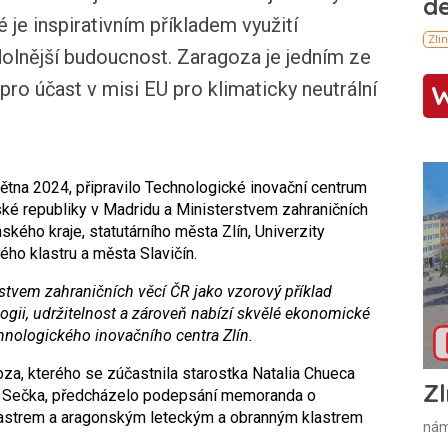
 je inspirativním příkladem využití
odolnější budoucnost. Zaragoza je jedním ze
ro účast v misi EU pro klimaticky neutrální
větna 2024, připravilo Technologické inovační centrum
ské republiky v Madridu a Ministerstvem zahraničních
ského kraje, statutárního města Zlín, Univerzity
ho klastru a města Slavičín.
tvem zahraničních věcí ČR jako vzorový příklad
logii, udržitelnost a zároveň nabízí skvělé ekonomické
chnologického inovačního centra Zlín.
goza, kterého se zúčastnila starostka Natalia Chueca
Zl
r Sečka, předcházelo podepsání memoranda o
astrem a aragonským leteckým a obranným klastrem
nám