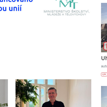
U
aut
UH