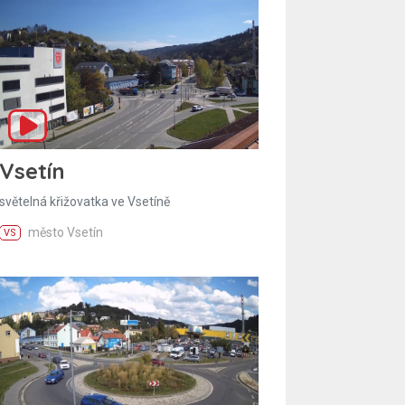
Vsetín
světelná křižovatka ve Vsetíně
město Vsetín
VS