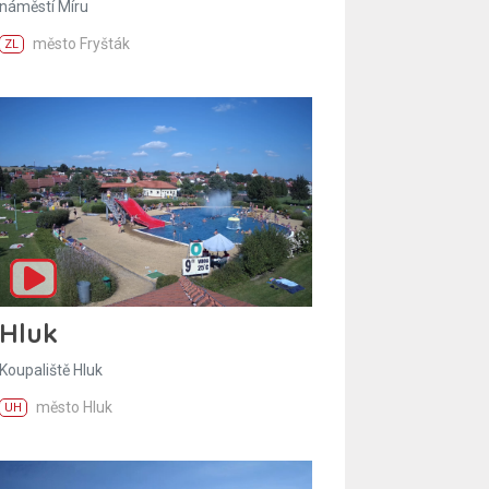
náměstí Míru
město Fryšták
ZL
Hluk
Koupaliště Hluk
město Hluk
UH