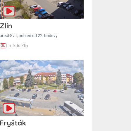
Zlín
areál Svit, pohled od 22. budovy
město Zlín
ZL
Fryšták