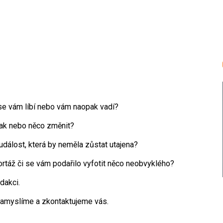
o se vám líbí nebo vám naopak vadí?
nak nebo něco změnit?
dálost, která by neměla zůstat utajena?
rtáž či se vám podařilo vyfotit něco neobvyklého?
dakci.
amyslíme a zkontaktujeme vás.