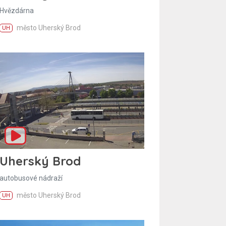
Hvězdárna
město Uherský Brod
UH
Uherský Brod
autobusové nádraží
město Uherský Brod
UH