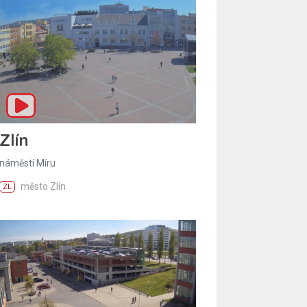
Zlín
náměstí Míru
město Zlín
ZL