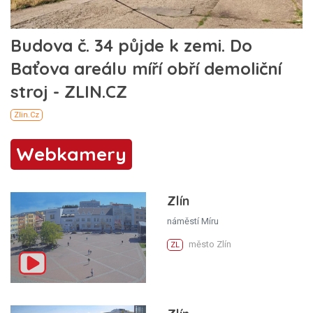
Webkamery
Zlín
náměstí Míru
město Zlín
ZL