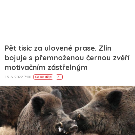
Pět tisíc za ulovené prase. Zlín
bojuje s přemnoženou černou zvěří
motivačním zástřelným
15. 6. 2022 7:00
Co se děje
ZL