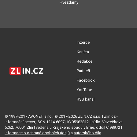
Hvězdárny
Inzerce
Kariéra
Redakce
Partneři
Facebook
YouTube
RSS kanál
© 1997-2017 AVONET, s.r.o., © 2017-2026 ZLIN.CZ s.r.o. | Zlin.cz -
informační server, ISSN 1214-6897 | IČ 05982812 | sídlo: Vavrečkova
5262, 76001 Zlín | vedená u Krajského soudu v Brně, oddíl C 98972 |
informace o ochraně osobních údajů
a
autorského díla