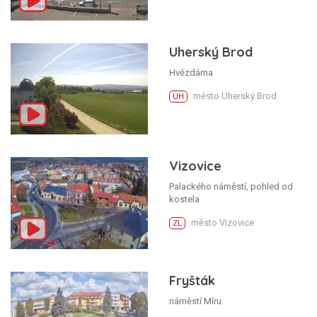
Uherský Brod
Hvězdárna
město Uherský Brod
UH
Vizovice
Palackého náměstí, pohled od
kostela
město Vizovice
ZL
Fryšták
náměstí Míru