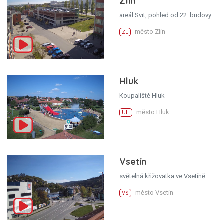
Zlín
areál Svit, pohled od 22. budovy
město Zlín
ZL
Hluk
Koupaliště Hluk
město Hluk
UH
Vsetín
světelná křižovatka ve Vsetíně
město Vsetín
VS