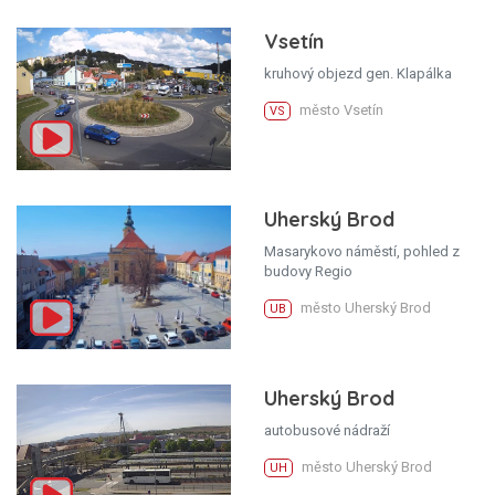
Vsetín
kruhový objezd gen. Klapálka
město Vsetín
VS
Uherský Brod
Masarykovo náměstí, pohled z
budovy Regio
město Uherský Brod
UB
Uherský Brod
autobusové nádraží
město Uherský Brod
UH