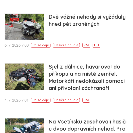
Dvě vážné nehody si vyžádaly
hned pět zraněných
6. 7. 2026 7:00
Co se děje
Hasiči a policie
KM
UH
Sjel z dálnice, havaroval do
příkopu a na místě zemřel.
Motorkáři nedokázali pomoci
ani přivolaní záchranáři
4. 7. 2026 7:01
Co se děje
Hasiči a policie
KM
Na Vsetínsku zasahovali hasiči
u dvou dopravních nehod. Pro