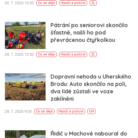
30. 7. 2026 13:03
Co se děje
Hasiči a policie
ZL
Pátrání po seniorovi skončilo
šťastně, našli ho pod
převrácenou čtyřkolkou
28. 7. 2026 13:02
Co se děje
Hasiči a policie
ZL
Dopravní nehoda u Uherského
Brodu: Auto skončilo na poli,
dva lidé zůstali ve voze
zaklíněni
28. 7. 2026 9:03
Co se děje
Hasiči a policie
UH
Řidič u Machové naboural do