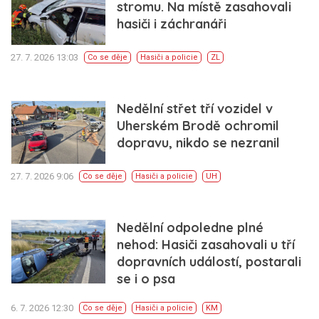
stromu. Na místě zasahovali
hasiči i záchranáři
27. 7. 2026 13:03
Co se děje
Hasiči a policie
ZL
Nedělní střet tří vozidel v
Uherském Brodě ochromil
dopravu, nikdo se nezranil
27. 7. 2026 9:06
Co se děje
Hasiči a policie
UH
Nedělní odpoledne plné
nehod: Hasiči zasahovali u tří
dopravních událostí, postarali
se i o psa
6. 7. 2026 12:30
Co se děje
Hasiči a policie
KM