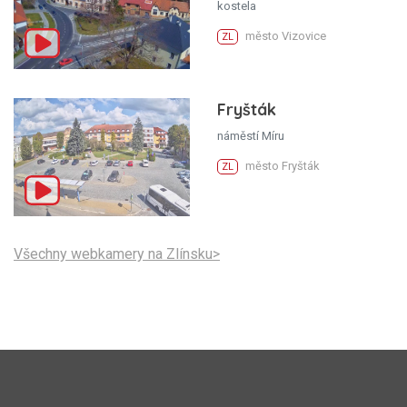
kostela
město Vizovice
ZL
Fryšták
náměstí Míru
město Fryšták
ZL
Všechny webkamery na Zlínsku>