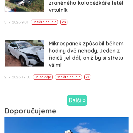
zraněného koloběžkáře letěl
vrtulník
3. 7. 2026 9:01
Hasiči a policie
VS
Mikrospánek způsobil během
hodiny dvě nehody. Jeden z
řidičů jel dál, aniž by si střetu
všiml
2. 7. 2026 17:03
Co se děje
Hasiči a policie
ZL
Další »