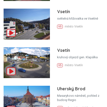
Vsetín
světelná křižovatka ve Vsetíně
město Vsetín
VS
Vsetín
kruhový objezd gen. Klapálka
město Vsetín
VS
Uherský Brod
Masarykovo náměstí, pohled z
budovy Regio