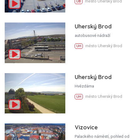
město Uherský Brod
UB
Uherský Brod
autobusové nádraží
město Uherský Brod
UH
Uherský Brod
Hvězdárna
město Uherský Brod
UH
Vizovice
Palackého náměstí, pohled od