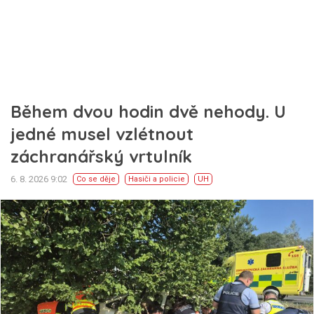
Během dvou hodin dvě nehody. U
jedné musel vzlétnout
záchranářský vrtulník
6. 8. 2026 9:02
Co se děje
Hasiči a policie
UH