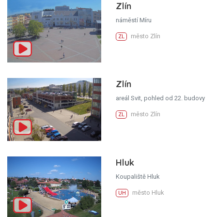
Zlín
náměstí Míru
město Zlín
ZL
Zlín
areál Svit, pohled od 22. budovy
město Zlín
ZL
Hluk
Koupaliště Hluk
město Hluk
UH