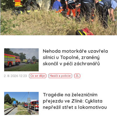
Nehoda motorkáře uzavřela
silnici u Topolné, zraněný
skončil v péči záchranářů
2. 8. 2026 12:23
Co se děje
Hasiči a policie
ZL
Tragédie na železničním
přejezdu ve Zlíně: Cyklista
nepřežil střet s lokomotivou