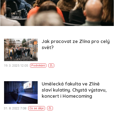
Jak pracovat ze Zlína pro celý
svět?
19. 3. 2025 12:05
Podnikání
ZL
Umělecká fakulta ve Zlíně
slaví kulatiny. Chystá výstavu,
koncert i Homecoming
31. 8. 2022 7:08
Co se děje
ZL