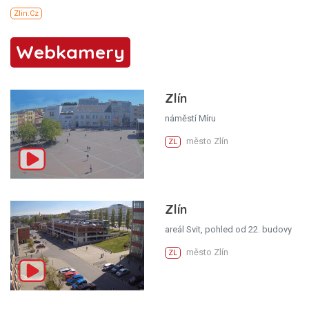
Webkamery
Zlín
náměstí Míru
město Zlín
ZL
Zlín
areál Svit, pohled od 22. budovy
město Zlín
ZL