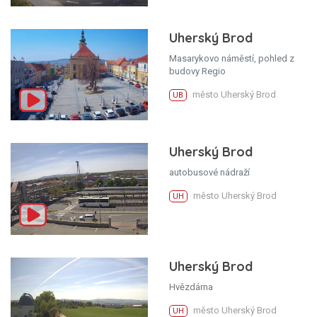
Uherský Brod
Masarykovo náměstí, pohled z
budovy Regio
město Uherský Brod
UB
Uherský Brod
autobusové nádraží
město Uherský Brod
UH
Uherský Brod
Hvězdárna
město Uherský Brod
UH