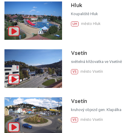
Hluk
Koupaliště Hluk
město Hluk
UH
Vsetín
světelná křižovatka ve Vsetíně
město Vsetín
VS
Vsetín
kruhový objezd gen. Klapálka
město Vsetín
VS