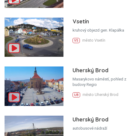
Vsetín
kruhový objezd gen. Klapálka
město Vsetín
VS
Uherský Brod
Masarykovo náměstí, pohled z
budovy Regio
město Uherský Brod
UB
Uherský Brod
autobusové nádraží