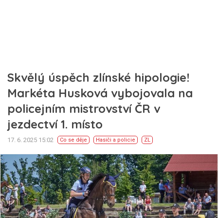
Skvělý úspěch zlínské hipologie!
Markéta Husková vybojovala na
policejním mistrovství ČR v
jezdectví 1. místo
17. 6. 2025 15:02
Co se děje
Hasiči a policie
ZL