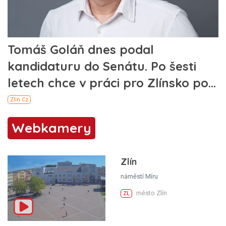
Webkamery
Zlín
náměstí Míru
město Zlín
ZL