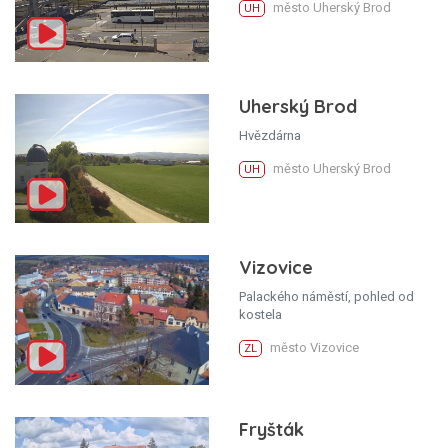
město Uherský Brod
UH
Uherský Brod
Hvězdárna
město Uherský Brod
UH
Vizovice
Palackého náměstí, pohled od
kostela
město Vizovice
ZL
Fryšták