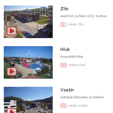
Zlín
areál Svit, pohled od 22. budovy
město Zlín
ZL
Hluk
Koupaliště Hluk
město Hluk
UH
Vsetín
světelná křižovatka ve Vsetíně
město Vsetín
VS