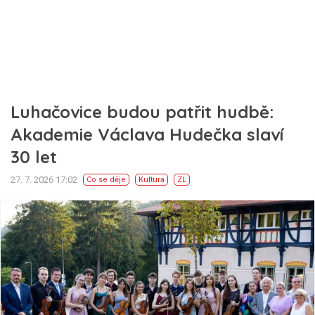
Luhačovice budou patřit hudbě:
Akademie Václava Hudečka slaví
30 let
27. 7. 2026 17:02
Co se děje
Kultura
ZL