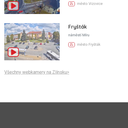
město Vizovice
ZL
Fryšták
náměstí Míru
město Fryšták
ZL
Všechny webkamery na Zlínsku>