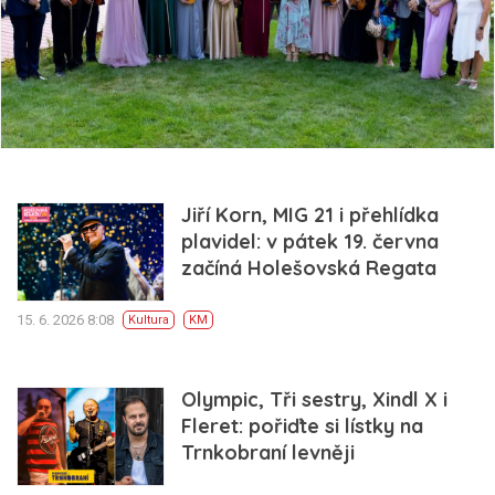
Jiří Korn, MIG 21 i přehlídka
plavidel: v pátek 19. června
začíná Holešovská Regata
15. 6. 2026 8:08
Kultura
KM
Olympic, Tři sestry, Xindl X i
Fleret: pořiďte si lístky na
Trnkobraní levněji