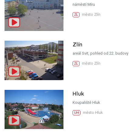
náměstí Míru
město Zlín
ZL
Zlín
areál Svit, pohled od 22. budovy
město Zlín
ZL
Hluk
Koupaliště Hluk
město Hluk
UH