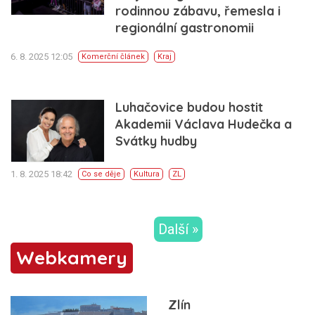
rodinnou zábavu, řemesla i
regionální gastronomii
6. 8. 2025 12:05
Komerční článek
Kraj
Luhačovice budou hostit
Akademii Václava Hudečka a
Svátky hudby
1. 8. 2025 18:42
Co se děje
Kultura
ZL
Další »
Webkamery
Zlín