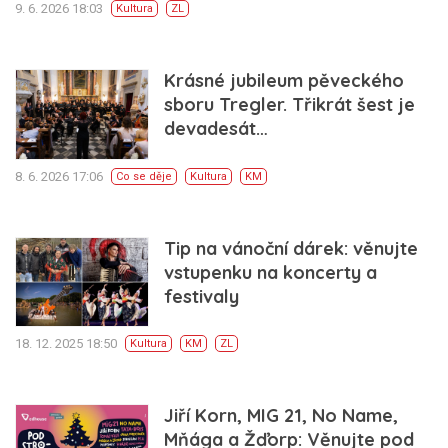
9. 6. 2026 18:03
Kultura
ZL
Krásné jubileum pěveckého
sboru Tregler. Třikrát šest je
devadesát…
8. 6. 2026 17:06
Co se děje
Kultura
KM
Tip na vánoční dárek: věnujte
vstupenku na koncerty a
festivaly
18. 12. 2025 18:50
Kultura
KM
ZL
Jiří Korn, MIG 21, No Name,
Mňága a Žďorp: Věnujte pod