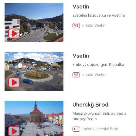
Vsetín
světelná křižovatka ve Vsetíně
město Vsetín
VS
Vsetín
kruhový objezd gen. Klapálka
město Vsetín
VS
Uherský Brod
Masarykovo náměstí, pohled z
budovy Regio
město Uherský Brod
UB