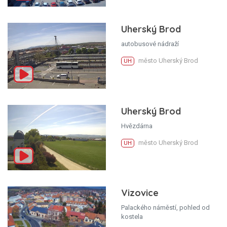
Uherský Brod
autobusové nádraží
město Uherský Brod
UH
Uherský Brod
Hvězdárna
město Uherský Brod
UH
Vizovice
Palackého náměstí, pohled od
kostela