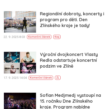
Regionální dobroty, koncerty i
program pro děti. Den
Zlínského kraje je tady!
22. 9. 2025 8:03
Komerční článek
Kraj
Výroční dvojkoncert Vlasty
Redla odstartuje koncertní
podzim ve Zlíně
17. 9. 2025 14:04
Komerční článek
ZL
Sofian Medjmedj vystoupí na
15. ročníku Dne Zlínského
kraje. Program nabídne