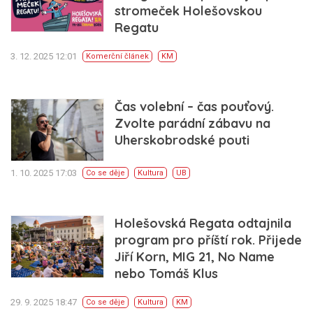
stromeček Holešovskou
Regatu
3. 12. 2025 12:01
Komerční článek
KM
Čas volební – čas pouťový.
Zvolte parádní zábavu na
Uherskobrodské pouti
1. 10. 2025 17:03
Co se děje
Kultura
UB
Holešovská Regata odtajnila
program pro příští rok. Přijede
Jiří Korn, MIG 21, No Name
nebo Tomáš Klus
29. 9. 2025 18:47
Co se děje
Kultura
KM