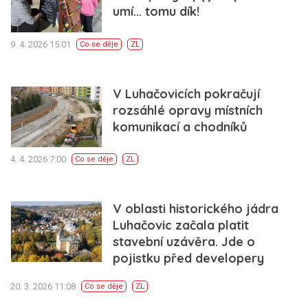
umí… tomu dík!
9. 4. 2026 15:01
Co se děje
ZL
V Luhačovicích pokračují
rozsáhlé opravy místních
komunikací a chodníků
4. 4. 2026 7:00
Co se děje
ZL
V oblasti historického jádra
Luhačovic začala platit
stavební uzávěra. Jde o
pojistku před developery
20. 3. 2026 11:08
Co se děje
ZL