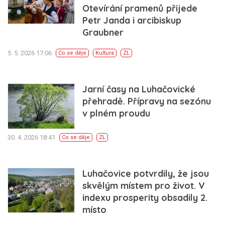
Otevírání pramenů přijede
Petr Janda i arcibiskup
Graubner
5. 5. 2026 17:06
Co se děje
Kultura
ZL
Jarní časy na Luhačovické
přehradě. Přípravy na sezónu
v plném proudu
30. 4. 2026 18:41
Co se děje
ZL
Luhačovice potvrdily, že jsou
skvělým místem pro život. V
indexu prosperity obsadily 2.
místo