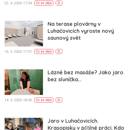
22. 4. 2026 17:04
Co se děje
ZL
Na terase plovárny v
Luhačovicích vyroste nový
saunový svět
16. 4. 2026 17:01
Co se děje
ZL
Lázně bez masáže? Jako jaro
bez sluníčka…
14. 4. 2026 18:40
Co se děje
ZL
Jaro v Luhačovicích.
Krasopisky v p(i)lné práci. Kdo