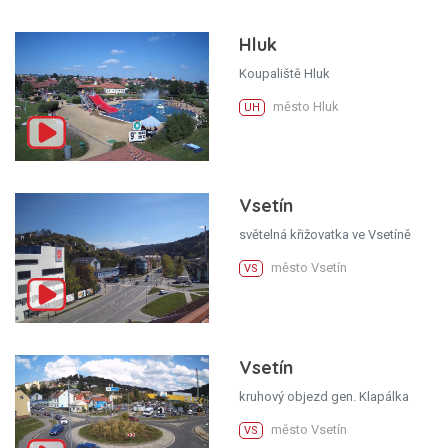
Hluk
Koupaliště Hluk
město Hluk
UH
Vsetín
světelná křižovatka ve Vsetíně
město Vsetín
VS
Vsetín
kruhový objezd gen. Klapálka
město Vsetín
VS