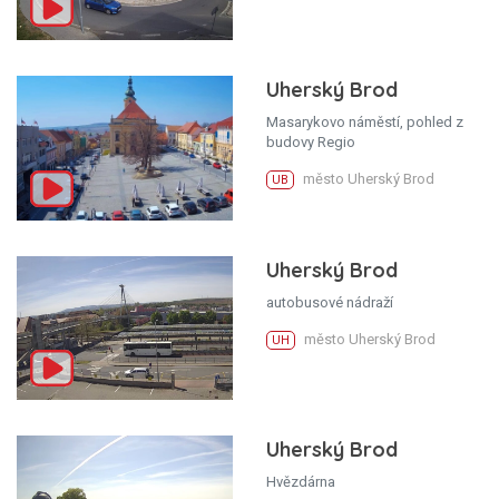
Uherský Brod
Masarykovo náměstí, pohled z
budovy Regio
město Uherský Brod
UB
Uherský Brod
autobusové nádraží
město Uherský Brod
UH
Uherský Brod
Hvězdárna