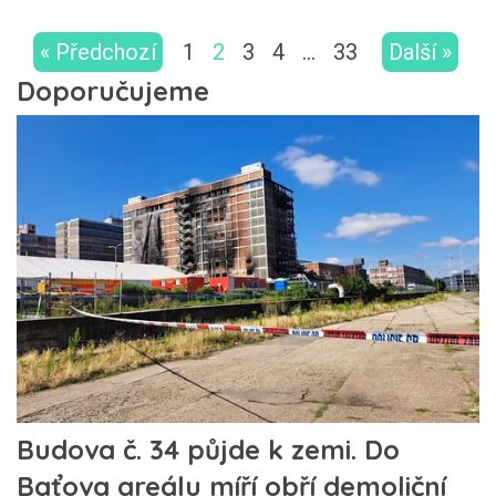
« Předchozí
1
2
3
4
…
33
Další »