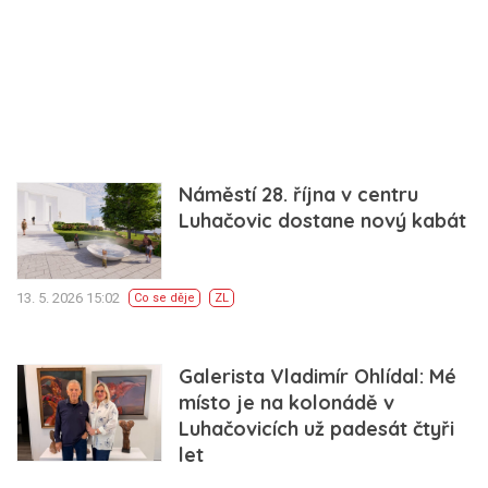
Náměstí 28. října v centru
Luhačovic dostane nový kabát
13. 5. 2026 15:02
Co se děje
ZL
Galerista Vladimír Ohlídal: Mé
místo je na kolonádě v
Luhačovicích už padesát čtyři
let