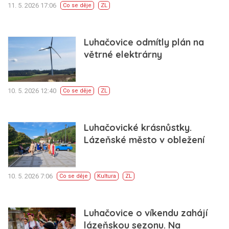
11. 5. 2026 17:06
Co se děje
ZL
Luhačovice odmítly plán na
větrné elektrárny
10. 5. 2026 12:40
Co se děje
ZL
Luhačovické krásnůstky.
Lázeňské město v obležení
10. 5. 2026 7:06
Co se děje
Kultura
ZL
Luhačovice o víkendu zahájí
lázeňskou sezonu. Na