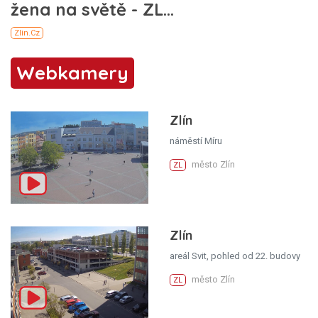
Webkamery
Zlín
náměstí Míru
město Zlín
ZL
Zlín
areál Svit, pohled od 22. budovy
město Zlín
ZL