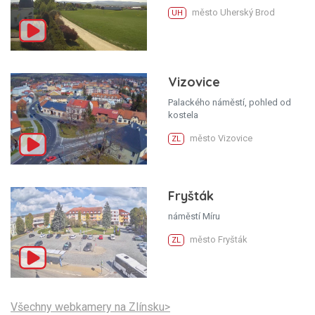
město Uherský Brod
UH
Vizovice
Palackého náměstí, pohled od
kostela
město Vizovice
ZL
Fryšták
náměstí Míru
město Fryšták
ZL
Všechny webkamery na Zlínsku>