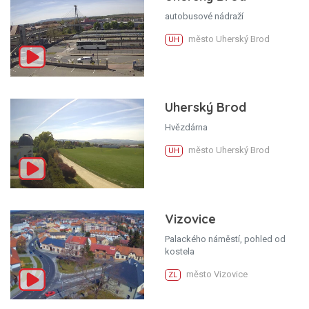
autobusové nádraží
město Uherský Brod
UH
Uherský Brod
Hvězdárna
město Uherský Brod
UH
Vizovice
Palackého náměstí, pohled od
kostela
město Vizovice
ZL