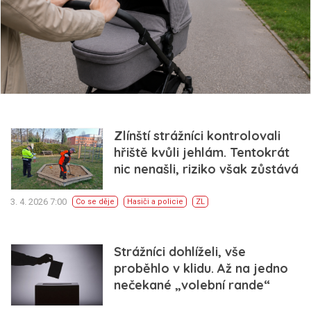
Zlínští strážníci kontrolovali
hřiště kvůli jehlám. Tentokrát
nic nenašli, riziko však zůstává
3. 4. 2026 7:00
Co se děje
Hasiči a policie
ZL
Strážníci dohlíželi, vše
proběhlo v klidu. Až na jedno
nečekané „volební rande“