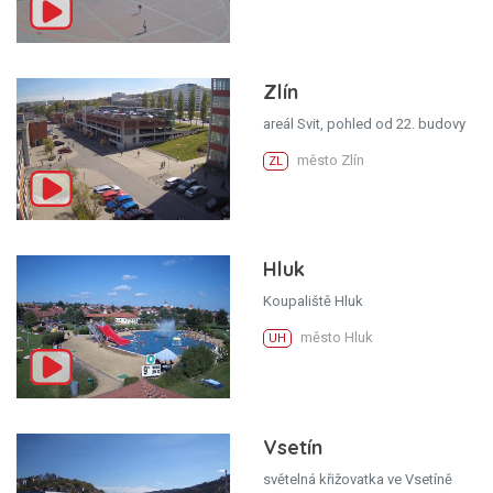
Zlín
areál Svit, pohled od 22. budovy
město Zlín
ZL
Hluk
Koupaliště Hluk
město Hluk
UH
Vsetín
světelná křižovatka ve Vsetíně