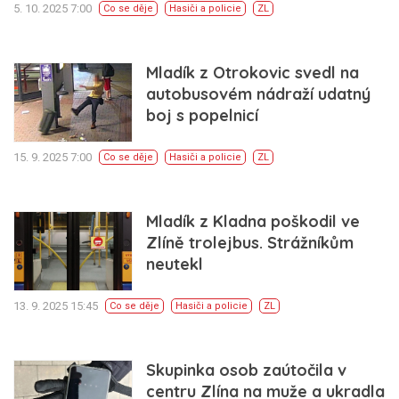
5. 10. 2025 7:00
Co se děje
Hasiči a policie
ZL
Mladík z Otrokovic svedl na
autobusovém nádraží udatný
boj s popelnicí
15. 9. 2025 7:00
Co se děje
Hasiči a policie
ZL
Mladík z Kladna poškodil ve
Zlíně trolejbus. Strážníkům
neutekl
13. 9. 2025 15:45
Co se děje
Hasiči a policie
ZL
Skupinka osob zaútočila v
centru Zlína na muže a ukradla