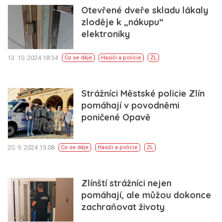
Otevřené dveře skladu lákaly
zloděje k „nákupu“
elektroniky
13. 10. 2024 18:34
Co se děje
Hasiči a policie
ZL
Strážníci Městské policie Zlín
pomáhají v povodněmi
poničené Opavě
20. 9. 2024 15:08
Co se děje
Hasiči a policie
ZL
Zlínští strážníci nejen
pomáhají, ale můžou dokonce
zachraňovat životy