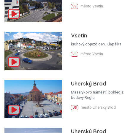
město Vsetín
VS
Vsetín
kruhový objezd gen. Klapálka
město Vsetín
VS
Uherský Brod
Masarykovo náměstí, pohled z
budovy Regio
město Uherský Brod
UB
Uherský Brod