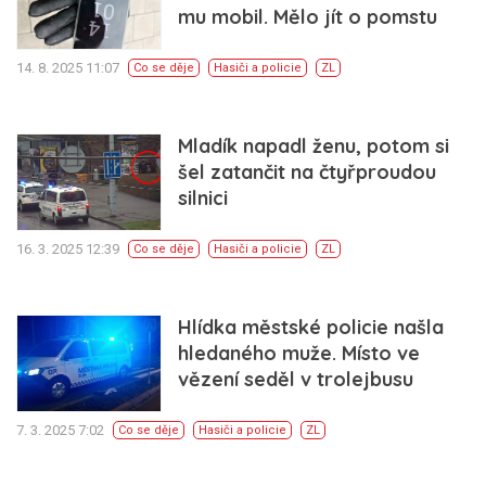
mu mobil. Mělo jít o pomstu
14. 8. 2025 11:07
Co se děje
Hasiči a policie
ZL
Mladík napadl ženu, potom si
šel zatančit na čtyřproudou
silnici
16. 3. 2025 12:39
Co se děje
Hasiči a policie
ZL
Hlídka městské policie našla
hledaného muže. Místo ve
vězení seděl v trolejbusu
7. 3. 2025 7:02
Co se děje
Hasiči a policie
ZL