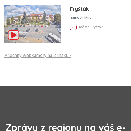
Fryšták
náměstí Míru
město Fryšták
ZL
Všechny webkamery na Zlínsku>
Zprávy z regionu na váš e-