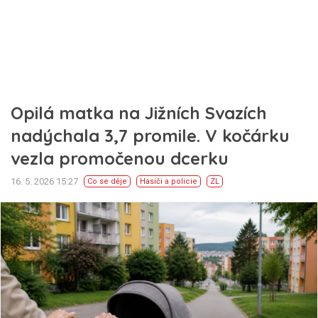
Opilá matka na Jižních Svazích
nadýchala 3,7 promile. V kočárku
vezla promočenou dcerku
16. 5. 2026 15:27
Co se děje
Hasiči a policie
ZL