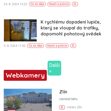
24. 8. 2024 15:22
Co se děje
Hasiči a policie
ZL
K rychlému dopadení lupiče,
který se vloupal do trafiky,
dopomohl pohotový svědek
9. 8. 2024 11:02
Co se děje
Hasiči a policie
ZL
Další
»
Webkamery
Zlín
náměstí Míru
město Zlín
ZL