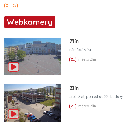
Webkamery
Zlín
náměstí Míru
město Zlín
ZL
Zlín
areál Svit, pohled od 22. budovy
město Zlín
ZL