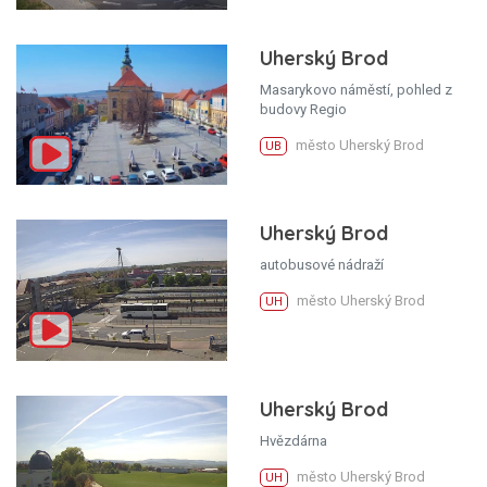
Uherský Brod
Masarykovo náměstí, pohled z
budovy Regio
město Uherský Brod
UB
Uherský Brod
autobusové nádraží
město Uherský Brod
UH
Uherský Brod
Hvězdárna
město Uherský Brod
UH