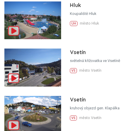
Hluk
Koupaliště Hluk
město Hluk
UH
Vsetín
světelná křižovatka ve Vsetíně
město Vsetín
VS
Vsetín
kruhový objezd gen. Klapálka
město Vsetín
VS