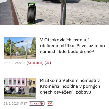
V Otrokovicích instalují
oblíbená mlžítka. První už je na
náměstí, kde bude druhé?
25. 6. 2025 9:06
Co se děje
ZL
Mlžítko na Velkém náměstí v
Kroměříži nabídne v parných
dnech osvěžení i zábavu
21. 6. 2025 15:17
Co se děje
KM