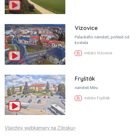
Vizovice
Palackého náměstí, pohled od
kostela
město Vizovice
ZL
Fryšták
náměstí Míru
město Fryšták
ZL
Všechny webkamery na Zlínsku>